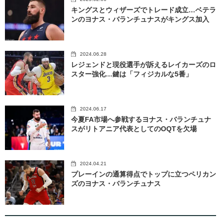
キングスとウィザーズでトレード成立…ベテラ
ンのヨナス・バランチュナスがキングス加入
2024.06.28
レジェンドと現役選手が訴えるレイカーズのロ
スター強化…鍵は「フィジカルな5番」
2024.06.17
今夏FA市場へ参戦するヨナス・バランチュナ
スがリトアニア代表としてのOQTを欠場
2024.04.21
プレーインの通算得点でトップに立つペリカン
ズのヨナス・バランチュナス