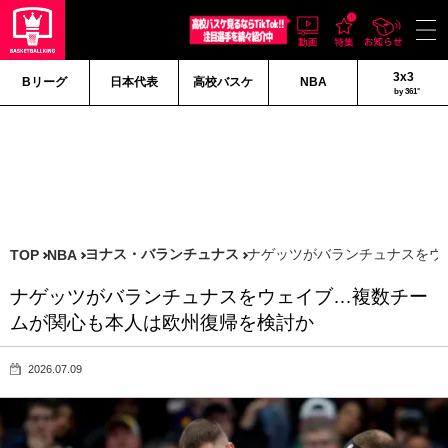
3x3
Bリーグ
日本代表
高校バスケ
NBA
by 361°
ヨナス・バランチュナス
ナゲッツがバランチュナスをウ
TOP
NBA
ナゲッツがバランチュナスをウェイブ…複数チー
ムが関心も本人は欧州復帰を検討か
2026.07.09