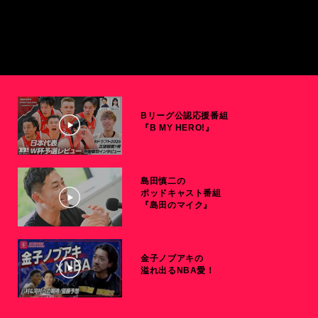
Bリーグ公認応援番組
『B MY HERO!』
島田慎二の
ポッドキャスト番組
『島田のマイク』
金子ノブアキの
溢れ出るNBA愛！