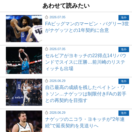
あわせて読みたい
2026.07.05
海外
FAビッグマンのマービン・バグリー3世
がナゲッツとの1年契約に合意
2026.07.05
海外
セルビアがヨキッチの22得点14リバウ
ンドでスイスに圧勝…前川崎のリステ
ィッチも出場
2026.06.29
海外
自己最高の成績を残したペイトン・ワ
トソン…ナゲッツは制限付きFAの若手
との再契約を目指す
2026.06.29
海外
ナゲッツのニコラ・ヨキッチが“2年連
続”で延長契約を見送りへ