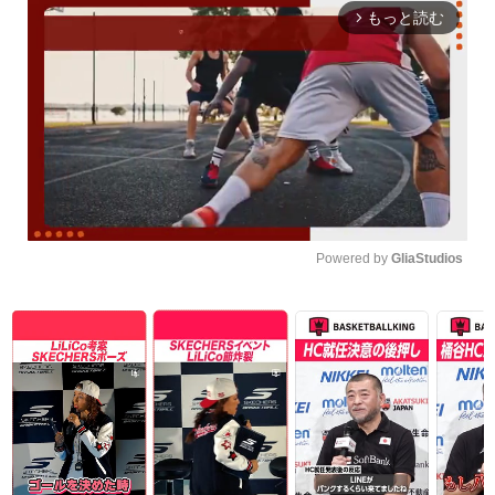
もっと読む
arrow_forward_ios
Powered by 
GliaStudios
Unmute