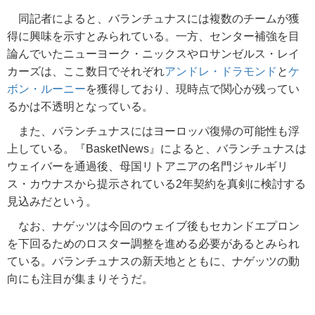
同記者によると、バランチュナスには複数のチームが獲
得に興味を示すとみられている。一方、センター補強を目
論んでいたニューヨーク・ニックスやロサンゼルス・レイ
カーズは、ここ数日でそれぞれ
アンドレ・ドラモンド
と
ケ
ボン・ルーニー
を獲得しており、現時点で関心が残ってい
るかは不透明となっている。
また、バランチュナスにはヨーロッパ復帰の可能性も浮
上している。『BasketNews』によると、バランチュナスは
ウェイバーを通過後、母国リトアニアの名門ジャルギリ
ス・カウナスから提示されている2年契約を真剣に検討する
見込みだという。
なお、ナゲッツは今回のウェイブ後もセカンドエプロン
を下回るためのロスター調整を進める必要があるとみられ
ている。バランチュナスの新天地とともに、ナゲッツの動
向にも注目が集まりそうだ。