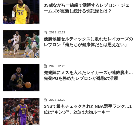
39歳ながら一線級で活躍するレブロン・ジェ
ームズが更新し続ける快記録とは？
2023.12.27
優勝候補セルティックスに敗れたレイカーズの
レブロン「俺たちが健康体だとは思えない」
2023.12.25
先発陣にメスを入れたレイカーズが連敗脱出…
先発PGを務めたレブロンが殊勲の活躍
2023.12.22
SNSで最もチェックされたNBA選手ランク…1
位は“キング”、2位は大物ルーキー