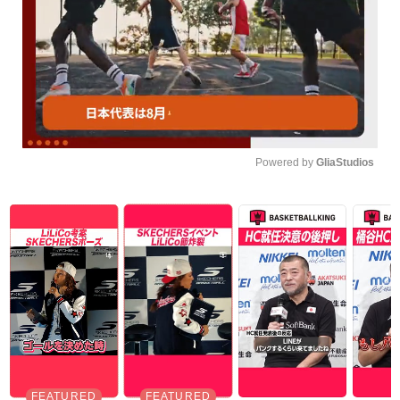
Powered by 
GliaStudios
Unmute