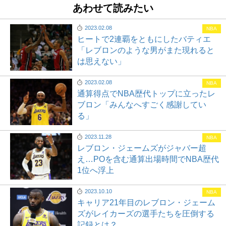
あわせて読みたい
2023.02.08
NBA
ヒートで2連覇をともにしたバティエ
「レブロンのような男がまた現れると
は思えない」
2023.02.08
NBA
通算得点でNBA歴代トップに立ったレ
ブロン「みんなへすごく感謝してい
る」
2023.11.28
NBA
レブロン・ジェームズがジャバー超
え…POを含む通算出場時間でNBA歴代
1位へ浮上
2023.10.10
NBA
キャリア21年目のレブロン・ジェーム
ズがレイカーズの選手たちを圧倒する
記録とは？