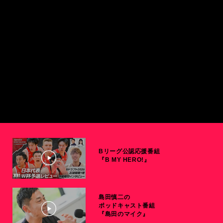
Bリーグ公認応援番組
『B MY HERO!』
島田慎二の
ポッドキャスト番組
『島田のマイク』