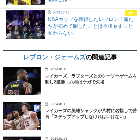
2023.12.11
NBA
NBAカップを獲得したレブロン「俺た
ちが初めて制したことは今後もずっと
変わらない」
レブロン・ジェームズ
の関連記事
2024.01.10
レイカーズ、ラプターズとのシーソーゲームを
制し2連勝…八村はケガで欠場
2024.01.10
レイカーズの英雄シャックが八村に名指しで苦
言「ステップアップしなければいけない」
2024.01.08