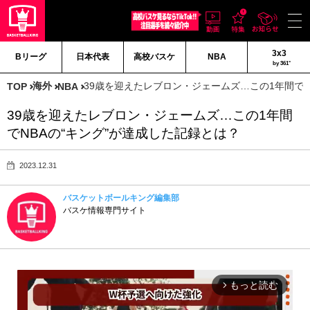
3x3
Bリーグ
日本代表
高校バスケ
NBA
by 361°
海外
39歳を迎えたレブロン・ジェームズ…この1年間でN
TOP
NBA
39歳を迎えたレブロン・ジェームズ…この1年間
でNBAの“キング”が達成した記録とは？
2023.12.31
バスケットボールキング編集部
バスケ情報専門サイト
もっと読む
arrow_forward_ios