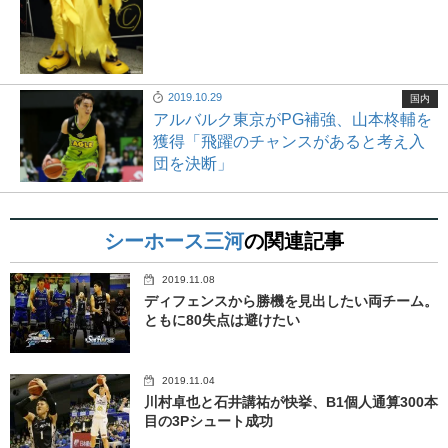
2019.10.29
国内
アルバルク東京がPG補強、山本柊輔を
獲得「飛躍のチャンスがあると考え入
団を決断」
シーホース三河
の関連記事
2019.11.08
ディフェンスから勝機を見出したい両チーム。
ともに80失点は避けたい
2019.11.04
川村卓也と石井講祐が快挙、B1個人通算300本
目の3Pシュート成功