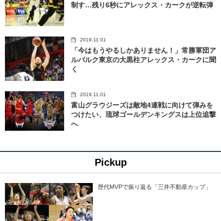
制す…残り6秒にアレックス・カークが逆転弾
2019.11.01
「今はもうやるしかありません！」常勝軍団ア
ルバルク東京の大黒柱アレックス・カークに聞
く
2019.11.01
富山グラウジーズは敵地4連戦に向けて弾みを
つけたい、琉球ゴールデンキングスは上位追撃
へ
Pickup
歴代MVPで振り返る「三井不動産カップ」