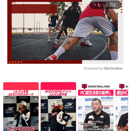
もっと読む
arrow_forward_ios
Powered by 
GliaStudios
Unmute