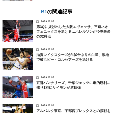
B1
の関連記事
2019.11.02
第3Qに抜け出した大阪エヴェッサ、三遠ネオ
フェニックスを退ける…ハレルソンが今季最多
の32得点
2019.11.02
滋賀レイクスターズが4試合ぶりの白星、敵地
で横浜ビー・コルセアーズを退ける
2019.11.02
京都ハンナリーズ、千葉ジェッツに劇的勝利…
残り1秒にサイモンが逆転弾
2019.11.01
アルバルク東京、宇都宮ブレックスとの接戦を