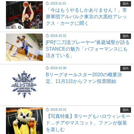
2019.11.01
国内
「今はもうやるしかありません！」常
勝軍団アルバルク東京の大黒柱アレッ
クス・カークに聞く
2019.10.31
国内
[PR]“二刀流プレーヤー”眞庭城聖が語る
STANCEの魅力「パフォーマンスにも
活きている」
2019.10.30
国内
Bリーグオールスター2020の概要決
定、11月1日からファン投票開始
2019.10.31
国内
【写真特集】Bリーグもハロウィンモー
ド…チアやマスコット、ファンが仮装
を楽しむ