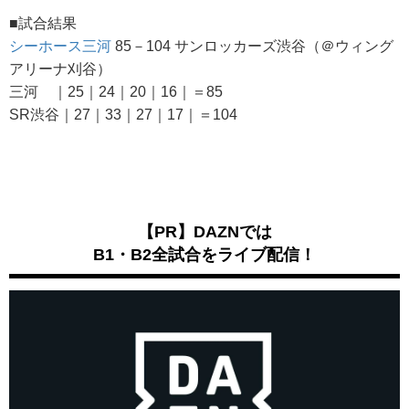
■試合結果
シーホース三河
85－104 サンロッカーズ渋谷（＠ウィング
アリーナ刈谷）
三河 ｜25｜24｜20｜16｜＝85
SR渋谷｜27｜33｜27｜17｜＝104
【PR】DAZNでは
B1・B2全試合をライブ配信！