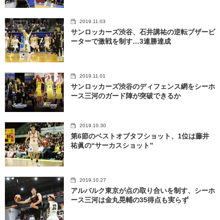
2019.11.03
サンロッカーズ渋谷、石井講祐の逆転ブザービ
ーターで激戦を制す…3連勝達成
2019.11.01
サンロッカーズ渋谷のディフェンス網をシーホ
ース三河のガード陣が突破できるか
2019.10.30
第6節のベストオブタフショット、1位は藤井
祐眞の“サーカスショット”
2019.10.27
アルバルク東京が点の取り合いを制す、シーホ
ース三河は金丸晃輔の35得点も実らず