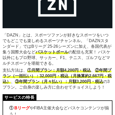
「DAZN」とは、スポーツファンが好きなスポーツをいつ
でもどこでも楽しめるスポーツチャンネル。「DAZNスタ
ンダード」ではBリーグ 25-26シーズンに加え、各国代表が
集う国際大会など
バスケットボール
の配信も充実！ バスケ
以外にもプロ野球、サッカー、F1、テニス、ゴルフなどマ
ルチスポーツを堪能できる。
支払方法は、
①月間プラン：月額4,200円・税込
、
②年間プ
ラン（一括払い）：32,000円・税込（月換算約2,667円・税
込）
、
③年間プラン（月々払い）：月額3,200円・税込
の3
プラン。ご自身の楽しみ方に合わせてチョイスしよう！
①
Bリーグ
やFIBA主催大会などバスケコンテンツが揃
う！