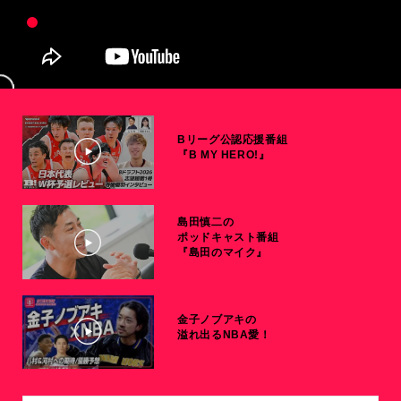
Bリーグ公認応援番組
『B MY HERO!』
島田慎二の
ポッドキャスト番組
『島田のマイク』
金子ノブアキの
溢れ出るNBA愛！