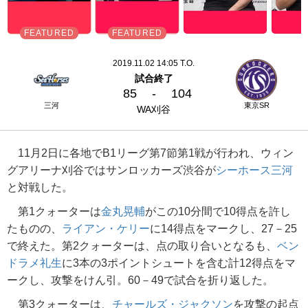
2019.11.02 14:05 T.O.
試合終了
85
-
104
三河
東京SR
WA刈谷
11月2日に各地でB1リーグ第7節第1戦が行われ、ウィン
グアリーナ刈谷ではサンロッカーズ渋谷が
シーホース三河
と対戦した。
第1クォーターは
金丸晃輔
がこの10分間で10得点を許し
たものの、
ライアン・ケリー
に14得点をマークし、27－25
で終えた。第2クォーターは、点の取り合いとなるも、
ベン
ドラメ礼生
に3本の3ポイントシュートを含む計12得点をマ
ークし、攻撃をけん引。60－49で試合を折り返した。
第3クォーターは、
チャールズ・ジャクソン
を攻撃の起点