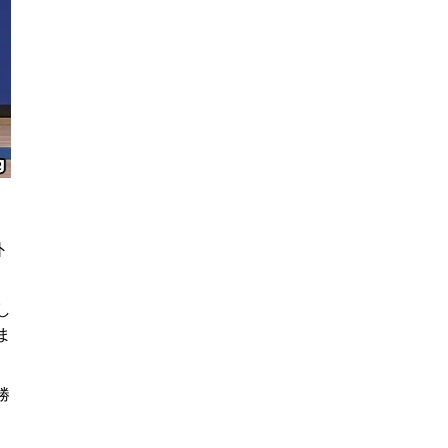
外
し
ま
勝