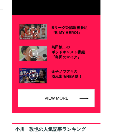
Bリーグ公認応援番組
『B MY HERO!』
島田慎二の
ポッドキャスト番組
『島田のマイク』
金子ノブアキの
溢れ出るNBA愛！
VIEW MORE
小川 敦也の人気記事ランキング