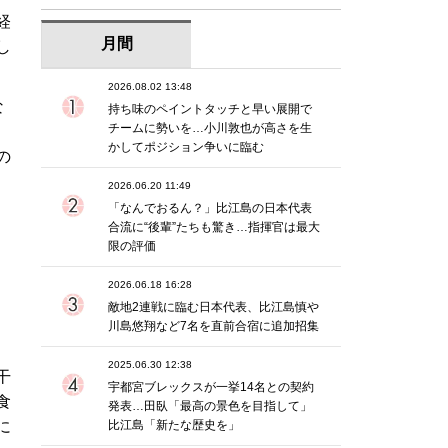
経
月間
し
2026.08.02 13:48
な
持ち味のペイントタッチと早い展開で
チームに勢いを…小川敦也が高さを生
かしてポジション争いに臨む
の
2026.06.20 11:49
「なんでおるん？」比江島の日本代表
合流に“後輩”たちも驚き…指揮官は最大
限の評価
2026.06.18 16:28
敵地2連戦に臨む日本代表、比江島慎や
川島悠翔など7名を直前合宿に追加招集
2025.06.30 12:38
干
宇都宮ブレックスが一挙14名との契約
食
発表…田臥「最高の景色を目指して」
比江島「新たな歴史を」
に