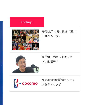
Pickup
歴代MVPで振り返る「三井
不動産カップ」
島田慎二のポッドキャス
ト、配信中！
NBA docomo関連コンテン
ツをチェック🏀