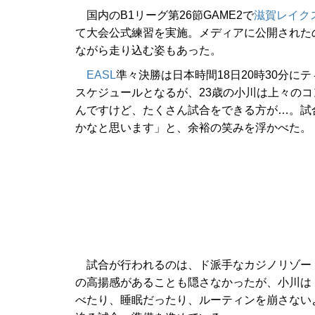
国内のB1リーグ第26節GAME2で
滋賀レイク
て大会公式練習を実施。メディアに公開された
ながら走り込む姿もあった。
EASL
準々決勝は日本時間18日20時30分
スケジュールとなるが、23歳の小川は上々の
んですけど、たくさん試合をできる方が…。試
かなと思います」と、余裕の笑みを浮かべた。
試合が行われるのは、ド派手なカジノリゾー
の高揚感があることも隠さなかったが、小川は
べたり、睡眠だったり、ルーティンを崩さない