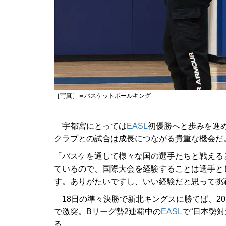
［写真］＝バスケットボールキング
宇都宮にとっては
EASL
初優勝へと歩みを進
クラブとの試合は成長につながる貴重な機会だ
「バスケを通して様々な国の選手たちと戦える
ているので、国際大会を経験することは選手と
す。ありがたいですし、いい経験だと思って挑
18日の準々決勝で新北キングスに勝てば、2
で激突。Bリーグ勢2連覇中の
EASL
で“日本勢対
る。