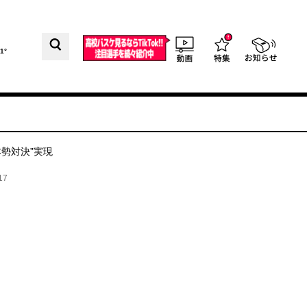
1°
勢対決”実現
17