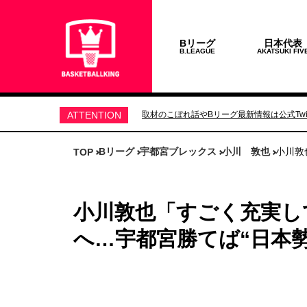
Bリーグ
日本代表
B.LEAGUE
AKATSUKI FIV
ATTENTION
取材のこぼれ話やBリーグ最新情報は公式Twit
Bリーグ
宇都宮ブレックス
小川 敦也
小川敦
TOP
小川敦也「すごく充実して
へ…宇都宮勝てば“日本勢