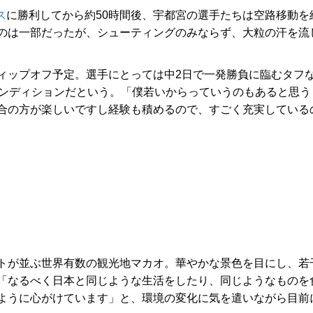
ス
に勝利してから約50時間後、宇都宮の選手たちは空路移動を
のは一部だったが、シューティングのみならず、大粒の汗を流
にティップオフ予定。選手にとっては中2日で一発勝負に臨むタフ
コンディションだという。「僕若いからっていうのもあると思う
合の方が楽しいですし経験も積めるので、すごく充実している
トが並ぶ世界有数の観光地マカオ。華やかな景色を目にし、若
「なるべく日本と同じような生活をしたり、同じようなものを
ように心がけています」と、環境の変化に気を遣いながら目前