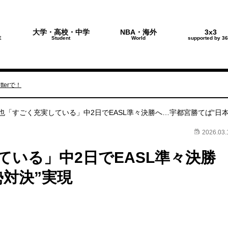
大学・高校・中学
NBA・海外
3x3
E
Student
World
supported by 36
terで！
也「すごく充実している」中2日でEASL準々決勝へ…宇都宮勝てば“日本
2026.03.
いる」中2日でEASL準々決勝
対決”実現