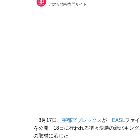
バスケ情報専門サイト
3月17日、
宇都宮ブレックス
が「
EASL
ファイ
を公開。18日に行われる準々決勝の新北キン
の取材に応じた。