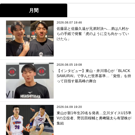
月間
2026.08.07 19:46
佐藤凪と佐藤久遠が兄弟対決へ…弟は八村か
らの手紙で発奮「虎のように立ち向かってい
けたら」
2026.08.05 19:08
【インタビュー】東山・井川瑛心が「BLACK
SAMURAI」で学んだ世界基準…「覚悟」を持
って目指す最高峰の舞台
2026.04.09 19:20
東山が新1年生20名を発表…立川ダイスU15準
Vの立役者、野呂田桜輔と勇﨑陽太ら有望株が
集結