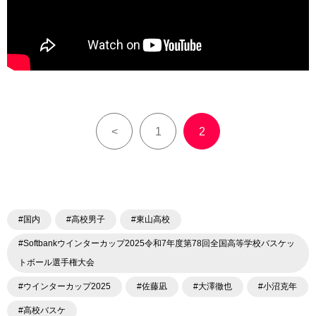
<
1
2
#国内
#高校男子
#東山高校
#Softbankウインターカップ2025令和7年度第78回全国高等学校バスケッ
トボール選手権大会
#ウインターカップ2025
#佐藤凪
#大澤徹也
#小沼克年
#高校バスケ