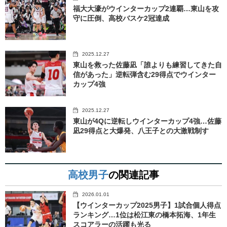
福大大濠がウインターカップ2連覇…東山を攻
守に圧倒、高校バスケ2冠達成
2025.12.27
東山を救った佐藤凪「誰よりも練習してきた自
信があった」逆転弾含む29得点でウインター
カップ4強
2025.12.27
東山が4Qに逆転しウインターカップ4強…佐藤
凪29得点と大爆発、八王子との大激戦制す
高校男子
の関連記事
2026.01.01
【ウインターカップ2025男子】1試合個人得点
ランキング…1位は松江東の橋本拓海、1年生
スコアラーの活躍も光る