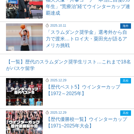
年生」“荒療治”経てウインターカップ連
覇達成
2025.10.11
海外
「スラムダンク奨学金」選考外から自
力で渡米…トロイ大・粟田光が語るア
メリカ挑戦
【一覧】歴代のスラムダンク奨学生リスト…これまで18名
がバスケ留学
2025.12.29
高校
【歴代ベスト5】ウインターカップ
【1972～2025年】
2025.12.29
高校
【歴代優勝校一覧】ウインターカップ
【1971~2025年大会】