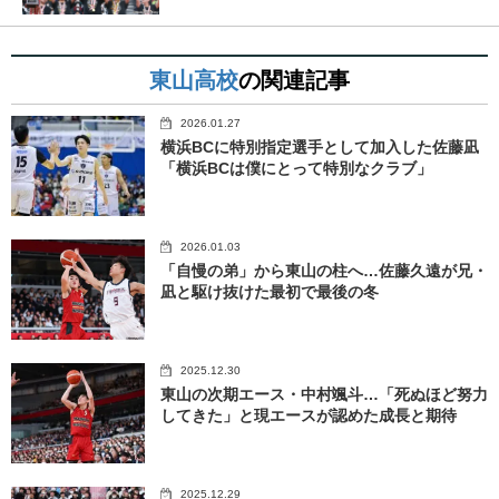
東山高校
の関連記事
2026.01.27
横浜BCに特別指定選手として加入した佐藤凪
「横浜BCは僕にとって特別なクラブ」
2026.01.03
「自慢の弟」から東山の柱へ…佐藤久遠が兄・
凪と駆け抜けた最初で最後の冬
2025.12.30
東山の次期エース・中村颯斗…「死ぬほど努力
してきた」と現エースが認めた成長と期待
2025.12.29