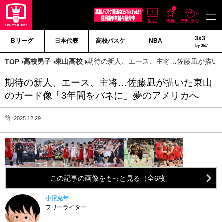
3x3
Bリーグ
日本代表
高校バスケ
NBA
by 361°
高校男子
東山高校
期待の新人、エース、主将…佐藤凪が描い
TOP
期待の新人、エース、主将…佐藤凪が描いた東山
のガード像「3年間をバネに」夢のアメリカへ
2025.12.29
この記事の画像をもっと見る（全6枚）
小沼克年
フリーライター