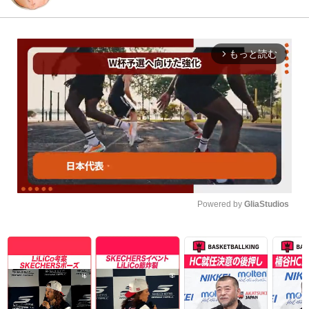
もっと読む
arrow_forward_ios
Powered by 
GliaStudios
Unmute