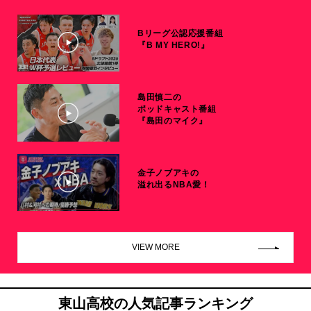
Bリーグ公認応援番組
『B MY HERO!』
島田慎二の
ポッドキャスト番組
『島田のマイク』
金子ノブアキの
溢れ出るNBA愛！
VIEW MORE
東山高校の人気記事ランキング