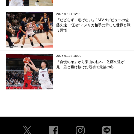
2026.07.01 12:00
「ビビらず、逃げない」JAPANデビューの佐
藤久遠…“王者”アメリカ相手に示した世界と戦
う覚悟
2026.01.03 16:20
「自慢の弟」から東山の柱へ…佐藤久遠が
兄・凪と駆け抜けた最初で最後の冬