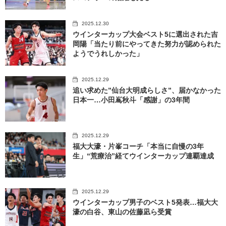
2025.12.30
ウインターカップ大会ベスト5に選出された吉
岡陽「当たり前にやってきた努力が認められた
ようでうれしかった」
2025.12.29
追い求めた”仙台大明成らしさ”、届かなかった
日本一…小田嶌秋斗「感謝」の3年間
2025.12.29
福大大濠・片峯コーチ「本当に自慢の3年
生」“荒療治”経てウインターカップ連覇達成
2025.12.29
ウインターカップ男子のベスト5発表…福大大
濠の白谷、東山の佐藤凪ら受賞