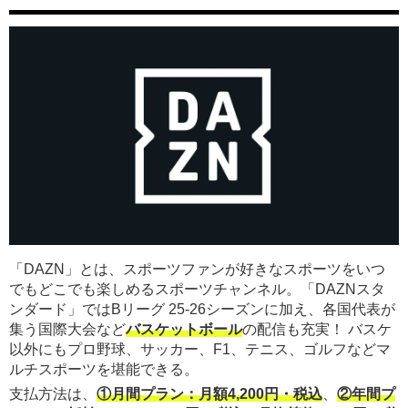
「DAZN」とは、スポーツファンが好きなスポーツをいつ
でもどこでも楽しめるスポーツチャンネル。「DAZNスタ
ンダード」ではBリーグ 25-26シーズンに加え、各国代表が
集う国際大会など
バスケットボール
の配信も充実！ バスケ
以外にもプロ野球、サッカー、F1、テニス、ゴルフなどマ
ルチスポーツを堪能できる。
支払方法は、
①月間プラン：月額4,200円・税込
、
②年間プ