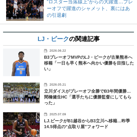
“ロスター当落線上”からの大躍進…プレ
ーオフで躍進のシャメット、裏にはあ
の引退劇
LJ・ピーク
の関連記事
2026.06.22
B3プレーオフMVPのLJ・ピークが古巣熊本へ
移籍「一日も早く熊本へ向かい優勝を目指した
い」
2026.05.21
立川ダイスがプレーオフ全勝でB3年間優勝…
間橋健生HC「選手たちに優勝監督にしてもら
った」
2025.07.09
LJ.ピークがB1越谷からB3立川へ移籍…昨季
14.5得点の“点取り屋”フォワード