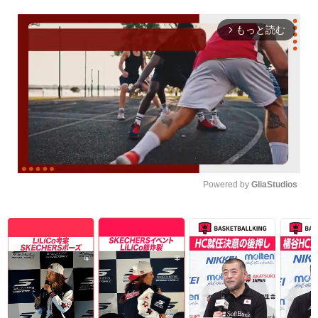
もっと読む
arrow_forward_ios
Powered by 
GliaStudios
Unmute