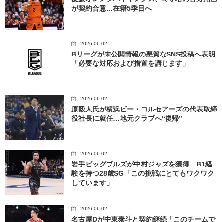
が契約合意…在籍5季目へ
2026.06.02
Bリーグが未公開情報の悪質なSNS投稿へ表明
「必要な対応および措置を講じます」
2026.06.02
原毅人氏が横浜ビー・コルセアーズの代表取締
役社長に就任…地元クラブへ“復帰”
2026.06.02
岩手ビッグブルズが中村ジャズを獲得…B1経
験を持つ28歳SG「この挑戦にとてもワクワク
しています」
2026.06.02
名古屋Dが中東泰斗と契約継続「このチームで