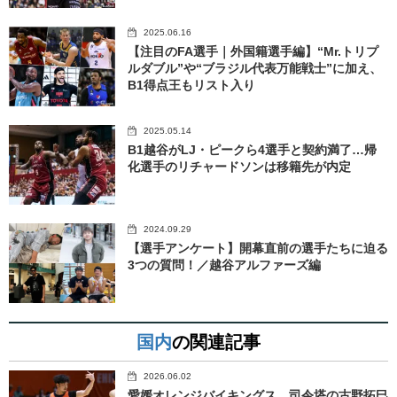
2025.06.16
【注目のFA選手｜外国籍選手編】“Mr.トリプ
ルダブル”や“ブラジル代表万能戦士”に加え、
B1得点王もリスト入り
2025.05.14
B1越谷がLJ・ピークら4選手と契約満了…帰
化選手のリチャードソンは移籍先が内定
2024.09.29
【選手アンケート】開幕直前の選手たちに迫る
3つの質問！／越谷アルファーズ編
国内
の関連記事
2026.06.02
愛媛オレンジバイキングス、司令塔の古野拓巳