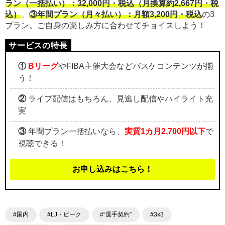
ラン（一括払い）：32,000円・税込（月換算約2,667円・税
込）
、
③年間プラン（月々払い）：月額3,200円・税込
の3
プラン。ご自身の楽しみ方に合わせてチョイスしよう！
①
Bリーグ
やFIBA主催大会などバスケコンテンツが揃
う！
②
ライブ配信はもちろん、見逃し配信やハイライト充
実
③
年間プラン一括払いなら、
実質1カ月2,700円以下
で
視聴できる！
お申し込みはこちら！
#国内
#LJ・ピーク
#“選手契約”
#3x3