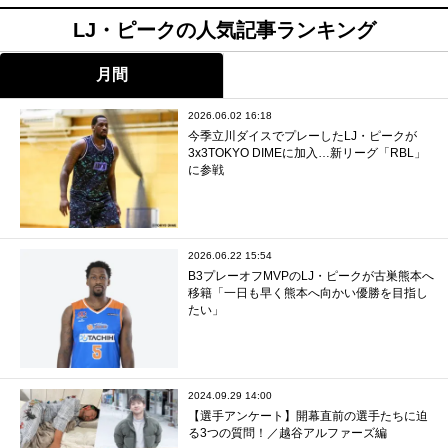
LJ・ピークの人気記事ランキング
月間
2026.06.02 16:18
今季立川ダイスでプレーしたLJ・ピークが
3x3TOKYO DIMEに加入…新リーグ「RBL」
に参戦
2026.06.22 15:54
B3プレーオフMVPのLJ・ピークが古巣熊本へ
移籍「一日も早く熊本へ向かい優勝を目指し
たい」
2024.09.29 14:00
【選手アンケート】開幕直前の選手たちに迫
る3つの質問！／越谷アルファーズ編