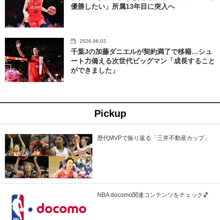
優勝したい」所属13年目に突入へ
2026.06.02
千葉Jの加藤ダニエルが契約満了で移籍…シュ
ート力備える次世代ビッグマン「成長すること
ができました」
Pickup
歴代MVPで振り返る「三井不動産カップ」
NBA docomo関連コンテンツをチェック🏀