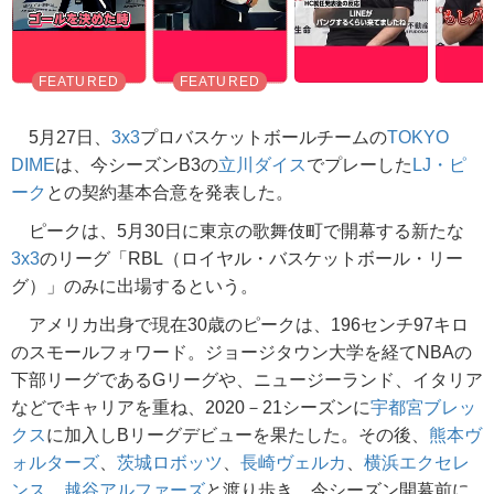
5月27日、
3x3
プロバスケットボールチームの
TOKYO
DIME
は、今シーズンB3の
立川ダイス
でプレーした
LJ・ピ
ーク
との契約基本合意を発表した。
ピークは、5月30日に東京の歌舞伎町で開幕する新たな
3x3
のリーグ「RBL（ロイヤル・バスケットボール・リー
グ）」のみに出場するという。
アメリカ出身で現在30歳のピークは、196センチ97キロ
のスモールフォワード。ジョージタウン大学を経てNBAの
下部リーグであるGリーグや、ニュージーランド、イタリア
などでキャリアを重ね、2020－21シーズンに
宇都宮ブレッ
クス
に加入しBリーグデビューを果たした。その後、
熊本ヴ
ォルターズ
、
茨城ロボッツ
、
長崎ヴェルカ
、
横浜エクセレ
ンス
、
越谷アルファーズ
と渡り歩き、今シーズン開幕前に