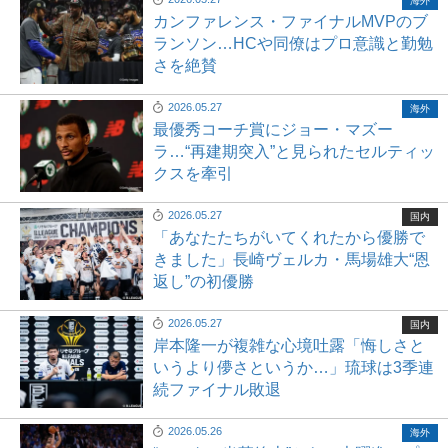
海外
カンファレンス・ファイナルMVPのブ
ランソン…HCや同僚はプロ意識と勤勉
さを絶賛
2026.05.27
海外
最優秀コーチ賞にジョー・マズー
ラ…“再建期突入”と見られたセルティッ
クスを牽引
2026.05.27
国内
「あなたたちがいてくれたから優勝で
きました」長崎ヴェルカ・馬場雄大“恩
返し”の初優勝
2026.05.27
国内
岸本隆一が複雑な心境吐露「悔しさと
いうより儚さというか…」琉球は3季連
続ファイナル敗退
2026.05.26
海外