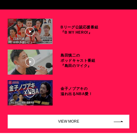
Bリーグ公認応援番組
『B MY HERO!』
島田慎二の
ポッドキャスト番組
『島田のマイク』
金子ノブアキの
溢れ出るNBA愛！
VIEW MORE