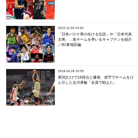
2022.11.03 15:43
「日本バスケ界の生ける伝説」や「日本代表
主将」…各チームを率いるキャプテンを紹介
／B1東地区編
2019.04.29 10:55
第3Qだけで16得点と爆発、攻守でチームをけ
ん引した古川孝敏「全員で戦えた」