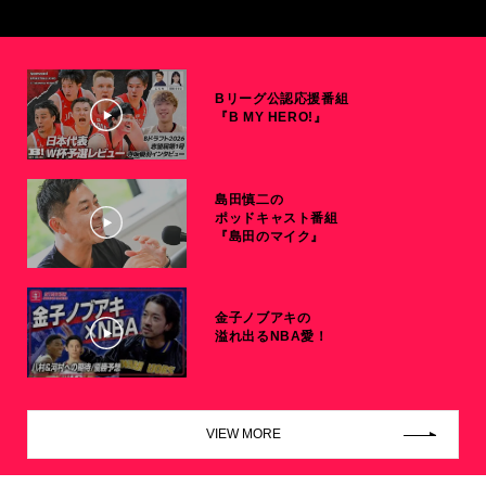
Bリーグ公認応援番組
『B MY HERO!』
島田慎二の
ポッドキャスト番組
『島田のマイク』
金子ノブアキの
溢れ出るNBA愛！
VIEW MORE