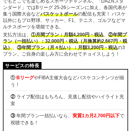
でもどこでも楽しめるスポーツチャンネル。「DAZNスタ
ンダード」ではBリーグ 25-26シーズンに加え、各国代表が
集う国際大会など
バスケットボール
の配信も充実！ バスケ
以外にもプロ野球、サッカー、F1、テニス、ゴルフなどマ
ルチスポーツを堪能できる。
支払方法は、
①月間プラン：月額4,200円・税込
、
②年間プ
ラン（一括払い）：32,000円・税込（月換算約2,667円・税
込）
、
③年間プラン（月々払い）：月額3,200円・税込
の3
プラン。ご自身の楽しみ方に合わせてチョイスしよう！
①
Bリーグ
やFIBA主催大会などバスケコンテンツが揃
う！
②
ライブ配信はもちろん、見逃し配信やハイライト充
実
③
年間プラン一括払いなら、
実質1カ月2,700円以下
で
視聴できる！