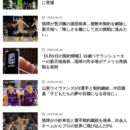
に登場
2026.06.07
琉球が荒川颯の退団発表…複数年契約を解除し
新天地へ「悔しさを糧にして次の挑戦に進みた
い」
2026.06.06
【6月6日の契約情報】38歳ベテランシュータ
ーの新天地発表…琉球の司令塔がアメリカ再挑
戦を表明
2026.06.06
山形ワイヴァンズが2選手と契約継続…中田嵩
基「子どもたちの夢や目標になる存在に」
2026.06.06
琉球が小針幸也と選手契約継続を発表…社会人
チームからプロの世界に飛び込んだPG