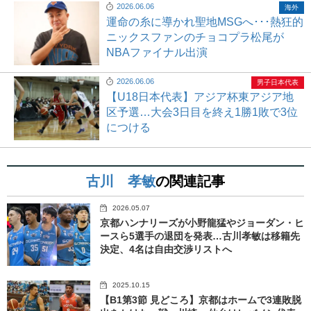
2026.06.06
海外
運命の糸に導かれ聖地MSGへ･･･熱狂的
ニックスファンのチョコプラ松尾が
NBAファイナル出演
2026.06.06
男子日本代表
【U18日本代表】アジア杯東アジア地
区予選…大会3日目を終え1勝1敗で3位
につける
古川 孝敏
の関連記事
2026.05.07
京都ハンナリーズが小野龍猛やジョーダン・ヒ
ースら5選手の退団を発表…古川孝敏は移籍先
決定、4名は自由交渉リストへ
2025.10.15
【B1第3節 見どころ】京都はホームで3連敗脱