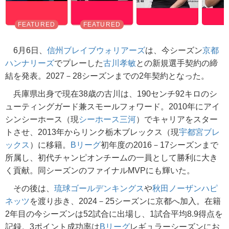
6月6日、
信州ブレイブウォリアーズ
は、今シーズン
京都
ハンナリーズ
でプレーした
古川孝敏
との新規選手契約の締
結を発表。2027－28シーズンまでの2年契約となった。
兵庫県出身で現在38歳の古川は、190センチ92キロのシ
ューティングガード兼スモールフォワード。2010年にアイ
シンシーホース（現
シーホース三河
）でキャリアをスター
トさせ、2013年からリンク栃木ブレックス（現
宇都宮ブレ
ックス
）に移籍。
Bリーグ
初年度の2016－17シーズンまで
所属し、初代チャンピオンチームの一員として勝利に大き
く貢献。同シーズンのファイナルMVPにも輝いた。
その後は、
琉球ゴールデンキングス
や
秋田ノーザンハピ
ネッツ
を渡り歩き、2024－25シーズンに京都へ加入。在籍
2年目の今シーズンは52試合に出場し、1試合平均8.9得点を
記録。3ポイント成功率は
Bリーグ
レギュラーシーズンにお