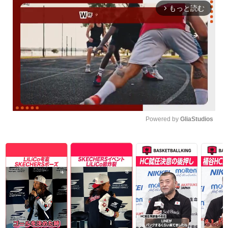
もっと読む
arrow_forward_ios
Powered by 
GliaStudios
Unmute