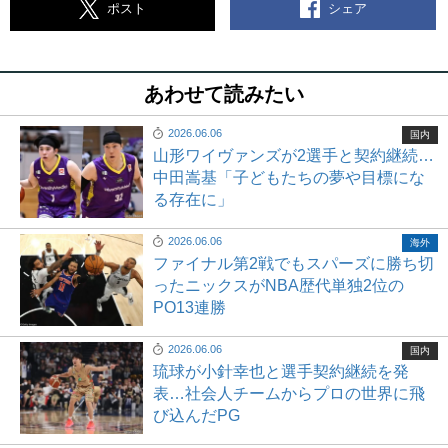
シェア
ポスト
あわせて読みたい
2026.06.06
国内
山形ワイヴァンズが2選手と契約継続…
中田嵩基「子どもたちの夢や目標にな
る存在に」
2026.06.06
海外
ファイナル第2戦でもスパーズに勝ち切
ったニックスがNBA歴代単独2位の
PO13連勝
2026.06.06
国内
琉球が小針幸也と選手契約継続を発
表…社会人チームからプロの世界に飛
び込んだPG