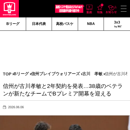
3x3
Bリーグ
日本代表
高校バスケ
NBA
by 361°
Bリーグ
信州ブレイブウォリアーズ
古川 孝敏
信州が古川孝
TOP
信州が古川孝敏と2年契約を発表…38歳のベテラ
ンが新たなチームでBプレミア開幕を迎える
2026.06.06