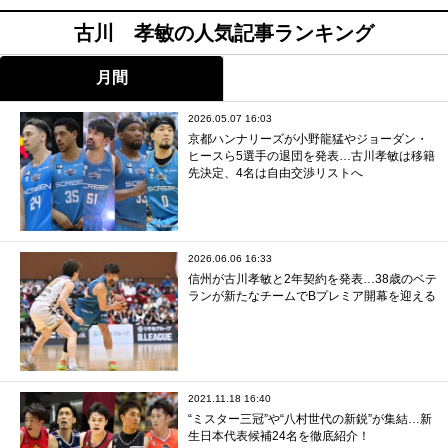
古川 孝敏の人気記事ランキング
月間
2026.05.07 16:03
京都ハンナリーズが小野龍猛やジョーダン・
ヒースら5選手の退団を発表…古川孝敏は移籍
先決定、4名は自由交渉リストへ
2026.06.06 16:33
信州が古川孝敏と2年契約を発表…38歳のベテ
ランが新たなチームでBプレミア開幕を迎える
2021.11.18 16:40
“ミスター三冠”や“八村世代の新鋭”が集結…新
生日本代表候補24名を徹底紹介！