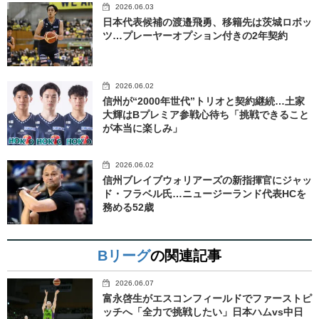
2026.06.03
日本代表候補の渡邉飛勇、移籍先は茨城ロボッ
ツ…プレーヤーオプション付きの2年契約
2026.06.02
信州が“2000年世代”トリオと契約継続…土家
大輝はBプレミア参戦心待ち「挑戦できること
が本当に楽しみ」
2026.06.02
信州ブレイブウォリアーズの新指揮官にジャッ
ド・フラベル氏…ニュージーランド代表HCを
務める52歳
Bリーグ
の関連記事
2026.06.07
富永啓生がエスコンフィールドでファーストピ
ッチへ「全力で挑戦したい」日本ハムvs中日