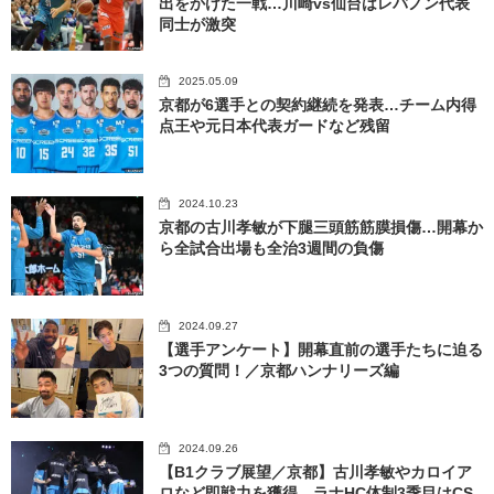
出をかけた一戦…川崎vs仙台はレバノン代表
同士が激突
2025.05.09
京都が6選手との契約継続を発表…チーム内得
点王や元日本代表ガードなど残留
2024.10.23
京都の古川孝敏が下腿三頭筋筋膜損傷…開幕か
ら全試合出場も全治3週間の負傷
2024.09.27
【選手アンケート】開幕直前の選手たちに迫る
3つの質問！／京都ハンナリーズ編
2024.09.26
【B1クラブ展望／京都】古川孝敏やカロイア
ロなど即戦力を獲得…ラナHC体制3季目はCS