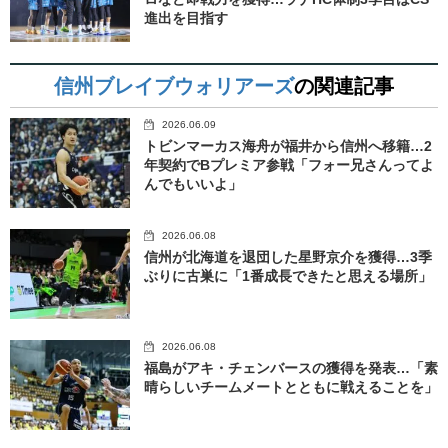
進出を目指す
信州ブレイブウォリアーズ
の関連記事
2026.06.09
トビンマーカス海舟が福井から信州へ移籍…2
年契約でBプレミア参戦「フォー兄さんってよ
んでもいいよ」
2026.06.08
信州が北海道を退団した星野京介を獲得…3季
ぶりに古巣に「1番成長できたと思える場所」
2026.06.08
福島がアキ・チェンバースの獲得を発表…「素
晴らしいチームメートとともに戦えることを」