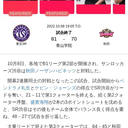
2022.10.08 19:05 T.O.
試合終了
81
-
70
東京SR
秋田
青山学院
10月8日、各地でB1リーグ第2節が開催され、サンロッカ
ーズ渋谷は
秋田ノーザンハピネッツ
と対戦した。
開幕2連勝同士の対戦となったこの試合、試合開始から
ベ
ンドラメ礼生
と
ケビン・ジョーンズ
の得点でSR渋谷がリー
ドを奪い、21－11で第1クォーターを終える。続く第2クォ
ーター序盤、
盛實海翔
が2本の3ポイントシュートを沈める
と、SR渋谷はその後もチーム全体でバランス良く得点を重
ね、48－27で試合を折り返した。
大量リードで迎えた第3クォーターでは、64－45と秋田