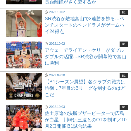
長距離砲がさく裂するか
2022.10.02
B1
SR渋谷が敵地富山で2連勝を飾る…ベ
ンチスタートのベンドラメがゲームハ
イ24得点
2022.10.02
B1
アウェーでライアン・ケリーがダブル
ダブルの活躍…SR渋谷が開幕戦で富山
に勝利
2022.09.30
B1
【B1シーズン展望】各クラブの戦力は
均衡…7年目のBリーグを制するのはど
こだ
2022.10.03
B1
佐土原遼の決勝ブザービーターで広島
が白星…川崎は三遠とのOTを制す／10
月2日開催 B1試合結果