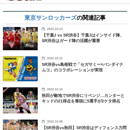
東京サンロッカーズ
の関連記事
2022.10.13
【千葉J vs SR渋谷】千葉Jはインサイド陣、
SR渋谷はガード陣の活躍が重要
2022.10.12
SR渋谷vs島根戦で「セガサミー×バンダイナ
ムコ」のコラボレーションが実現
2022.10.10
秋田が敵地でSR渋谷にリベンジ…カンターと
キッドの21得点を筆頭に5選手が2ケタ得点
2022.10.06
【SR渋谷vs秋田】SR渋谷はディフェンス力問