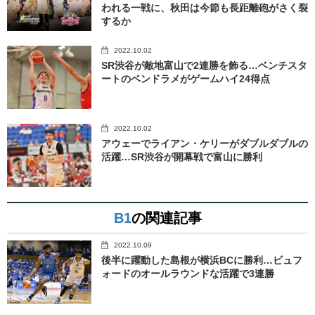
われる一戦に、秋田は今節も長距離砲がさく裂
するか
2022.10.02
SR渋谷が敵地富山で2連勝を飾る…ベンチスタ
ートのベンドラメがゲームハイ24得点
2022.10.02
アウェーでライアン・ケリーがダブルダブルの
活躍…SR渋谷が開幕戦で富山に勝利
B1
の関連記事
2022.10.09
後半に躍動した島根が横浜BCに勝利…ビュフ
ォードのオールラウンドな活躍で3連勝