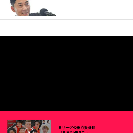
Bリーグ公認応援番組
『B MY HERO!』