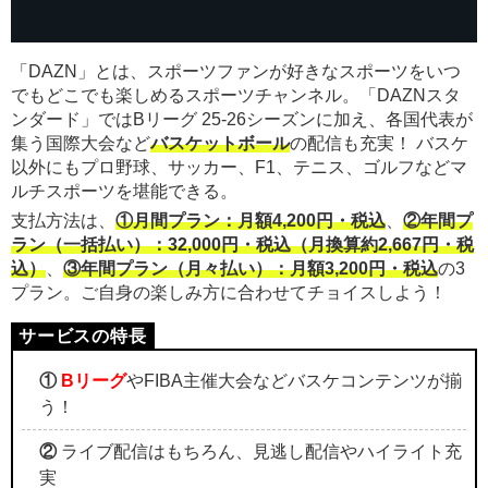
「DAZN」とは、スポーツファンが好きなスポーツをいつ
でもどこでも楽しめるスポーツチャンネル。「DAZNスタ
ンダード」ではBリーグ 25-26シーズンに加え、各国代表が
集う国際大会など
バスケットボール
の配信も充実！ バスケ
以外にもプロ野球、サッカー、F1、テニス、ゴルフなどマ
ルチスポーツを堪能できる。
支払方法は、
①月間プラン：月額4,200円・税込
、
②年間プ
ラン（一括払い）：32,000円・税込（月換算約2,667円・税
込）
、
③年間プラン（月々払い）：月額3,200円・税込
の3
プラン。ご自身の楽しみ方に合わせてチョイスしよう！
①
Bリーグ
やFIBA主催大会などバスケコンテンツが揃
う！
②
ライブ配信はもちろん、見逃し配信やハイライト充
実