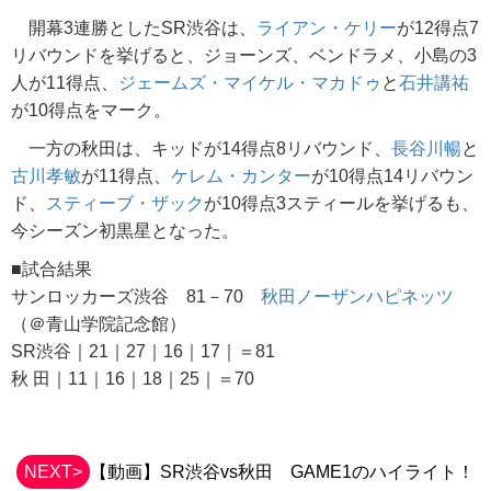
開幕3連勝としたSR渋谷は、
ライアン・ケリー
が12得点7
リバウンドを挙げると、ジョーンズ、ベンドラメ、小島の3
人が11得点、
ジェームズ・マイケル・マカドゥ
と
石井講祐
が10得点をマーク。
一方の秋田は、キッドが14得点8リバウンド、
長谷川暢
と
古川孝敏
が11得点、
ケレム・カンター
が10得点14リバウン
ド、
スティーブ・ザック
が10得点3スティールを挙げるも、
今シーズン初黒星となった。
■試合結果
サンロッカーズ渋谷 81－70
秋田ノーザンハピネッツ
（＠青山学院記念館）
SR渋谷｜21｜27｜16｜17｜＝81
秋 田｜11｜16｜18｜25｜＝70
NEXT>
【動画】SR渋谷vs秋田 GAME1のハイライト！