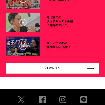
島田慎二の
ポッドキャスト番組
『島田のマイク』
金子ノブアキの
溢れ出るNBA愛！
VIEW MORE