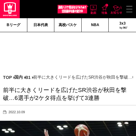
3x3
Bリーグ
日本代表
高校バスケ
NBA
by 361°
国内
前半に大きくリードを広げたSR渋谷が秋田を撃破…6
TOP
B1
前半に大きくリードを広げたSR渋谷が秋田を撃
破…6選手が2ケタ得点を挙げて3連勝
2022.10.09