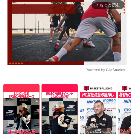
もっと読む
arrow_forward_ios
Powered by 
GliaStudios
Unmute