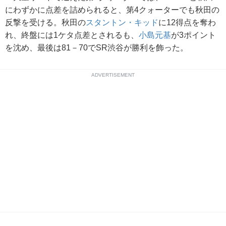
にわずかに点差を詰められると、第4クォーターでも秋田の
反撃を受ける。秋田の
スタントン・キッド
に12得点を奪わ
れ、終盤には1ケタ点差とされるも、
小島元基
が3ポイント
を沈め、最後は81－70でSR渋谷が勝利を飾った。
ADVERTISEMENT