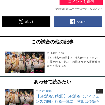
シェア
ポスト
この試合の他の記事
2022.10.06
【SR渋谷vs秋田】SR渋谷はディフェンス
力問われる一戦に、秋田は今節も長距離砲
がさく裂するか
その他
あわせて読みたい
2022.10.06
B1
【SR渋谷vs秋田】SR渋谷はディフェ
ンス力問われる一戦に、秋田は今節も