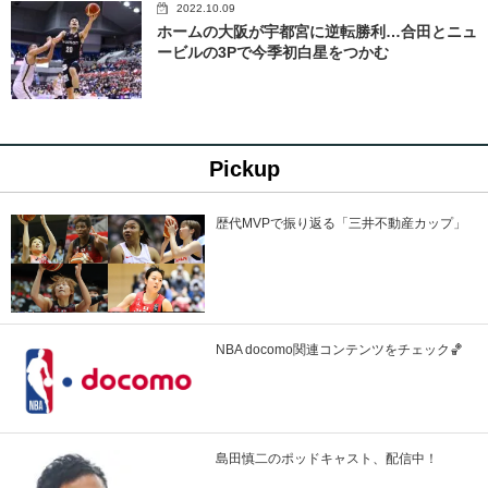
2022.10.09
ホームの大阪が宇都宮に逆転勝利…合田とニュ
ービルの3Pで今季初白星をつかむ
Pickup
歴代MVPで振り返る「三井不動産カップ」
NBA docomo関連コンテンツをチェック🏀
島田慎二のポッドキャスト、配信中！