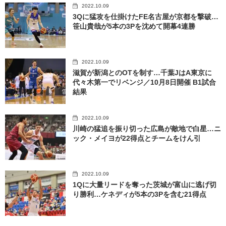
2022.10.09
3Qに猛攻を仕掛けたFE名古屋が京都を撃破…
笹山貴哉が5本の3Pを沈めて開幕4連勝
2022.10.09
滋賀が新潟とのOTを制す…千葉JはA東京に
代々木第一でリベンジ／10月8日開催 B1試合
結果
2022.10.09
川崎の猛追を振り切った広島が敵地で白星…ニ
ック・メイヨが22得点とチームをけん引
2022.10.09
1Qに大量リードを奪った茨城が富山に逃げ切
り勝利…ケネディが5本の3Pを含む21得点