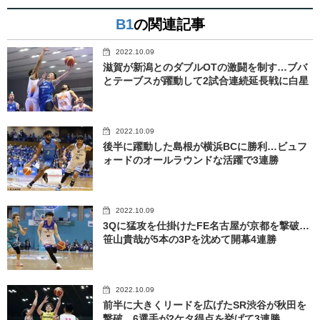
B1
の関連記事
2022.10.09
滋賀が新潟とのダブルOTの激闘を制す…ブバ
とテーブスが躍動して2試合連続延長戦に白星
2022.10.09
後半に躍動した島根が横浜BCに勝利…ビュフ
ォードのオールラウンドな活躍で3連勝
2022.10.09
3Qに猛攻を仕掛けたFE名古屋が京都を撃破…
笹山貴哉が5本の3Pを沈めて開幕4連勝
2022.10.09
前半に大きくリードを広げたSR渋谷が秋田を
撃破…6選手が2ケタ得点を挙げて3連勝