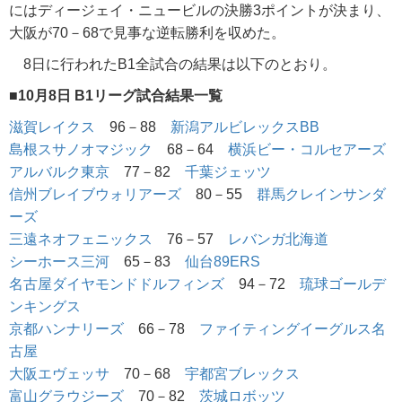
にはディージェイ・ニュービルの決勝3ポイントが決まり、
大阪が70－68で見事な逆転勝利を収めた。
8日に行われたB1全試合の結果は以下のとおり。
■10月8日 B1リーグ試合結果一覧
滋賀レイクス
96－88
新潟アルビレックスBB
島根スサノオマジック
68－64
横浜ビー・コルセアーズ
アルバルク東京
77－82
千葉ジェッツ
信州ブレイブウォリアーズ
80－55
群馬クレインサンダ
ーズ
三遠ネオフェニックス
76－57
レバンガ北海道
シーホース三河
65－83
仙台89ERS
名古屋ダイヤモンドドルフィンズ
94－72
琉球ゴールデ
ンキングス
京都ハンナリーズ
66－78
ファイティングイーグルス名
古屋
大阪エヴェッサ
70－68
宇都宮ブレックス
富山グラウジーズ
70－82
茨城ロボッツ