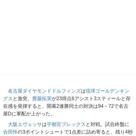
名古屋ダイヤモンドドルフィンズ
は
琉球ゴールデンキン
グス
と激突。
齋藤拓実
が23得点6アシスト3スティールと存
在感を発揮すると、開幕2連勝同士の対決は94－72で名古
屋Dに軍配が上がった。
大阪エヴェッサ
は
宇都宮ブレックス
と対戦。試合終盤に
合田怜
の3ポイントシュートで1点差に詰め寄ると、残り4秒