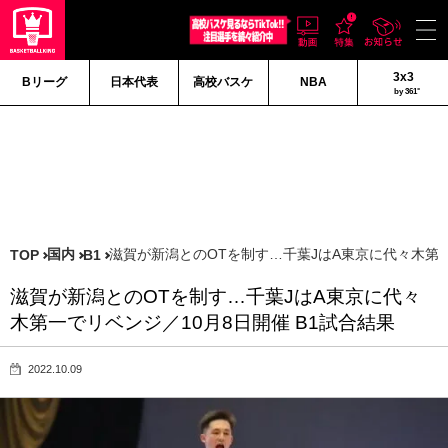
3x3
Bリーグ
日本代表
高校バスケ
NBA
by 361°
国内
滋賀が新潟とのOTを制す…千葉JはA東京に代々木第一
TOP
B1
滋賀が新潟とのOTを制す…千葉JはA東京に代々
木第一でリベンジ／10月8日開催 B1試合結果
2022.10.09