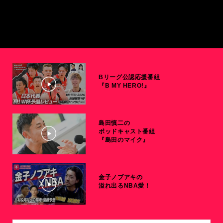
Bリーグ公認応援番組
『B MY HERO!』
島田慎二の
ポッドキャスト番組
『島田のマイク』
金子ノブアキの
溢れ出るNBA愛！