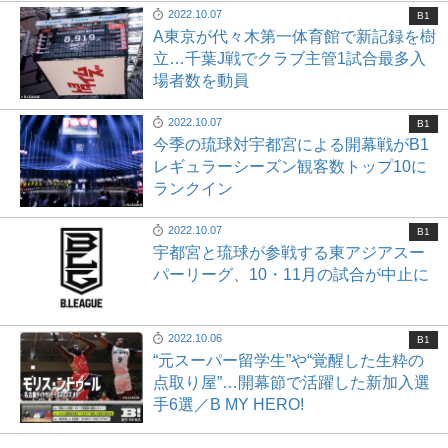
2022.10.07
B1
A東京が代々木第一体育館で新記録を樹
立…千葉J戦でクラブ主管1試合最多入
場者数を動員
2022.10.07
B1
今季の琉球対宇都宮による開幕戦がB1
レギュラーシーズン観客数トップ10に
ランクイン
2022.10.07
B1
宇都宮と琉球が参戦する東アジアスー
パーリーグ、10・11月の試合が中止に
2022.10.06
B1
“元スーパー留学生”や“覚醒した生粋の
点取り屋”…開幕節で活躍した新加入選
手6選／B MY HERO!