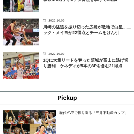
2022.10.09
川崎の猛追を振り切った広島が敵地で白星…ニ
ック・メイヨが22得点とチームをけん引
2022.10.09
1Qに大量リードを奪った茨城が富山に逃げ切
り勝利…ケネディが5本の3Pを含む21得点
Pickup
歴代MVPで振り返る「三井不動産カップ」