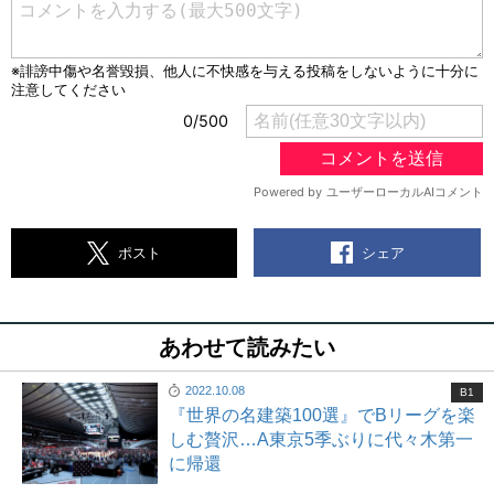
シェア
ポスト
あわせて読みたい
2022.10.08
B1
『世界の名建築100選』でBリーグを楽
しむ贅沢…A東京5季ぶりに代々木第一
に帰還