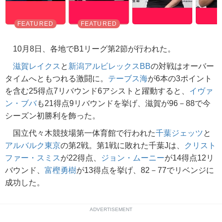
10月8日、各地でB1リーグ第2節が行われた。
滋賀レイクス
と
新潟アルビレックスBB
の対戦はオーバー
タイムへともつれる激闘に。
テーブス海
が6本の3ポイント
を含む25得点7リバウンド6アシストと躍動すると、
イヴァ
ン・ブバ
も21得点9リバウンドを挙げ、滋賀が96－88で今
シーズン初勝利を飾った。
国立代々木競技場第一体育館で行われた
千葉ジェッツ
と
アルバルク東京
の第2戦。第1戦に敗れた千葉Jは、
クリスト
ファー・スミス
が22得点、
ジョン・ムーニー
が14得点12リ
バウンド、
富樫勇樹
が13得点を挙げ、82－77でリベンジに
成功した。
ADVERTISEMENT