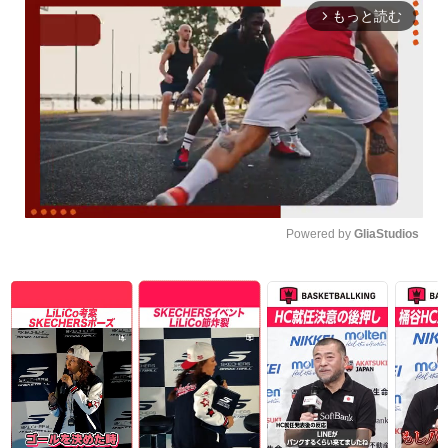
もっと読む
arrow_forward_ios
Powered by 
GliaStudios
Unmute