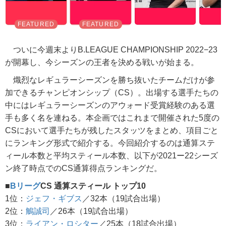
ついに今週末よりB.LEAGUE CHAMPIONSHIP 2022−23
が開幕し、今シーズンの王者を決める戦いが始まる。
熾烈なレギュラーシーズンを勝ち抜いたチームだけが参
加できるチャンピオンシップ（CS）。出場する選手たちの
中にはレギュラーシーズンのアウォード受賞経験のある選
手も多く名を連ねる。本企画ではこれまで開催された5度の
CSにおいて選手たちが残したスタッツをまとめ、項目ごと
にランキング形式で紹介する。今回紹介するのは通算ステ
ィール本数と平均スティール本数、以下が2021ー22シーズ
ン終了時点でのCS通算得点ランキングだ。
■
Bリーグ
CS 通算スティール トップ10
1位：
ジェフ・ギブス
／32本（19試合出場）
2位：
鵤誠司
／26本（19試合出場）
3位：
ライアン・ロシター
／25本（18試合出場）