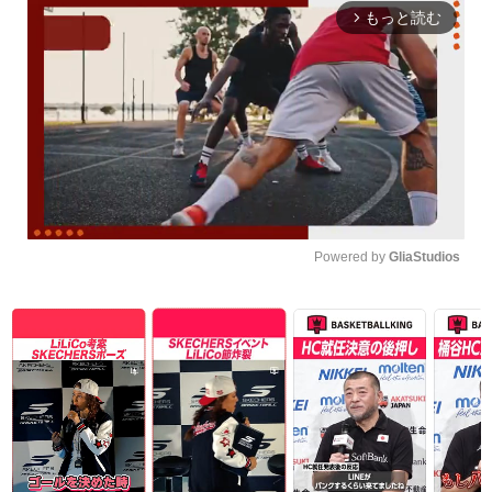
もっと読む
arrow_forward_ios
Powered by 
GliaStudios
Unmute