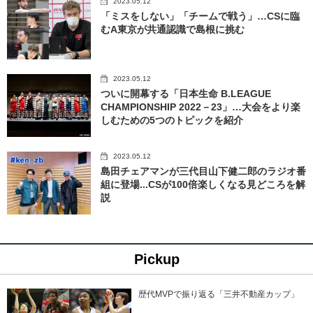
2023.05.12
「ミスをしない」「チームで戦う」…CSに臨
むA東京が共通認識で島根に挑む
2023.05.12
ついに開幕する「日本生命 B.LEAGUE
CHAMPIONSHIP 2022－23」…大会をより楽
しむための5つのトピックを紹介
2023.05.12
島田チェアマンが三代目山下健二郎のラジオ番
組に登場...CSが100倍楽しくなる見どころを解
説
Pickup
歴代MVPで振り返る「三井不動産カップ」