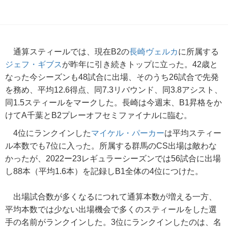
通算スティールでは、現在B2の
長崎ヴェルカ
に所属する
ジェフ・ギブス
が昨年に引き続きトップに立った。42歳と
なった今シーズンも48試合に出場、そのうち26試合で先発
を務め、平均12.6得点、同7.3リバウンド、同3.8アシスト、
同1.5スティールをマークした。長崎は今週末、B1昇格をか
けてA千葉とB2プレーオフセミファイナルに臨む。
4位にランクインした
マイケル・パーカー
は平均スティー
ル本数でも7位に入った。所属する群馬のCS出場は敵わな
かったが、2022ー23レギュラーシーズンでは56試合に出場
し88本（平均1.6本）を記録しB1全体の4位につけた。
出場試合数が多くなるにつれて通算本数が増える一方、
平均本数では少ない出場機会で多くのスティールをした選
手の名前がランクインした。3位にランクインしたのは、名