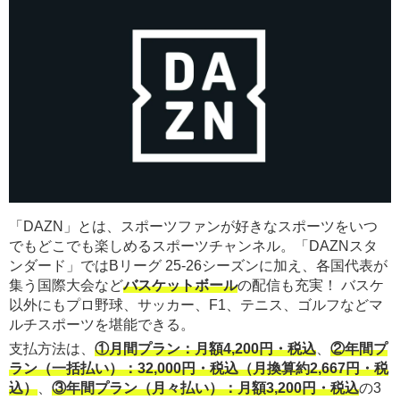
「DAZN」とは、スポーツファンが好きなスポーツをいつ
でもどこでも楽しめるスポーツチャンネル。「DAZNスタ
ンダード」ではBリーグ 25-26シーズンに加え、各国代表が
集う国際大会など
バスケットボール
の配信も充実！ バスケ
以外にもプロ野球、サッカー、F1、テニス、ゴルフなどマ
ルチスポーツを堪能できる。
支払方法は、
①月間プラン：月額4,200円・税込
、
②年間プ
ラン（一括払い）：32,000円・税込（月換算約2,667円・税
込）
、
③年間プラン（月々払い）：月額3,200円・税込
の3