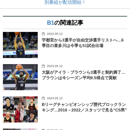
別番組が配信開始！
B1
の関連記事
2023.05.12
宇都宮から3選手が自由交渉選手リストへ…6
季目の喜多川は今季も51試合出場
2023.05.12
大阪がアイラ・ブラウンら3選手と契約満了…
ブラウンは今シーズン平均9.5得点で貢献
2023.05.12
Bリーグチャンピオンシップ歴代ブロックラン
キング…2016－2022／スタッツで見る“CS男”