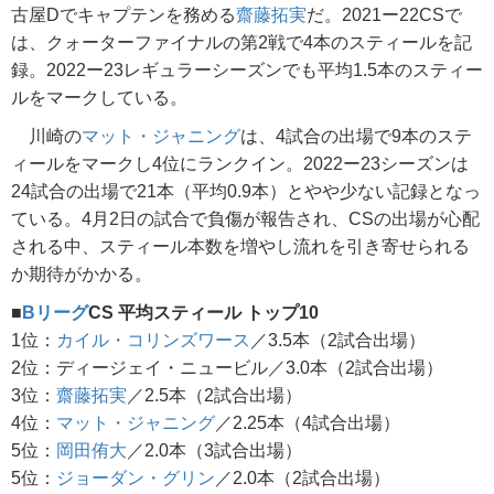
古屋Dでキャプテンを務める
齋藤拓実
だ。2021ー22CSで
は、クォーターファイナルの第2戦で4本のスティールを記
録。2022ー23レギュラーシーズンでも平均1.5本のスティー
ルをマークしている。
川崎の
マット・ジャニング
は、4試合の出場で9本のステ
ィールをマークし4位にランクイン。2022ー23シーズンは
24試合の出場で21本（平均0.9本）とやや少ない記録となっ
ている。4月2日の試合で負傷が報告され、CSの出場が心配
される中、スティール本数を増やし流れを引き寄せられる
か期待がかかる。
■
Bリーグ
CS 平均スティール トップ10
1位：
カイル・コリンズワース
／3.5本（2試合出場）
2位：ディージェイ・ニュービル／3.0本（2試合出場）
3位：
齋藤拓実
／2.5本（2試合出場）
4位：
マット・ジャニング
／2.25本（4試合出場）
5位：
岡田侑大
／2.0本（3試合出場）
5位：
ジョーダン・グリン
／2.0本（2試合出場）