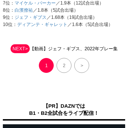
7位：
マイケル・パーカー
／1.9本（12試合出場）
8位：
白濱僚祐
／1.8本（5試合出場）
9位：
ジェフ・ギブス
／1.68本（19試合出場）
10位：
ディアンテ・ギャレット
／1.6本（5試合出場）
NEXT>
【動画】ジェフ・ギブス、2022年プレー集
1
2
>
【PR】DAZNでは
B1・B2全試合をライブ配信！