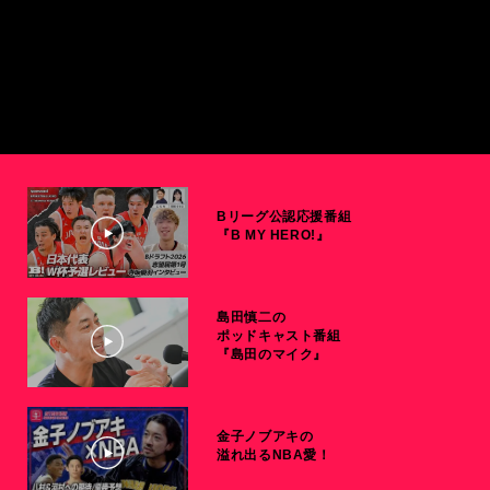
Bリーグ公認応援番組
『B MY HERO!』
島田慎二の
ポッドキャスト番組
『島田のマイク』
金子ノブアキの
溢れ出るNBA愛！