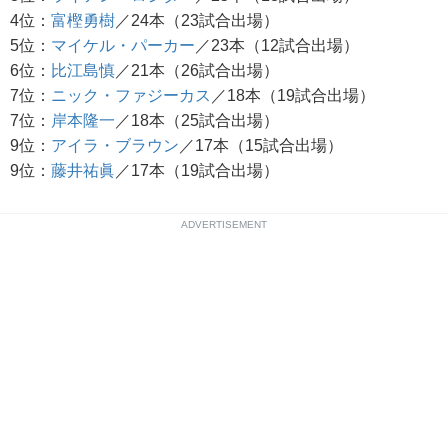
4位：
富樫勇樹
／24本（23試合出場）
5位：
マイケル・パーカー
／23本（12試合出場）
6位：
比江島慎
／21本（26試合出場）
7位：
ニック・ファジーカス
／18本（19試合出場）
7位：
岸本隆一
／18本（25試合出場）
9位：
アイラ・ブラウン
／17本（15試合出場）
9位：
藤井祐眞
／17本（19試合出場）
ADVERTISEMENT