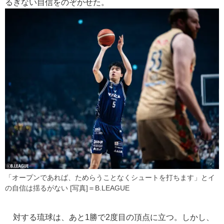
るぎない自信をのぞかせた。
「オープンであれば、ためらうことなくシュートを打ちます」とイ
の自信は揺るがない [写真]＝B.LEAGUE
対する琉球は、あと1勝で2度目の頂点に立つ。しかし、