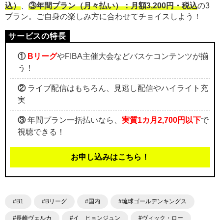
込）
、
③年間プラン（月々払い）：月額3,200円・税込
の3
プラン。ご自身の楽しみ方に合わせてチョイスしよう！
①
Bリーグ
やFIBA主催大会などバスケコンテンツが揃
う！
②
ライブ配信はもちろん、見逃し配信やハイライト充
実
③
年間プラン一括払いなら、
実質1カ月2,700円以下
で
視聴できる！
お申し込みはこちら！
#B1
#Bリーグ
#国内
#琉球ゴールデンキングス
#長崎ヴェルカ
#イ ヒョンジュン
#ヴィック・ロー