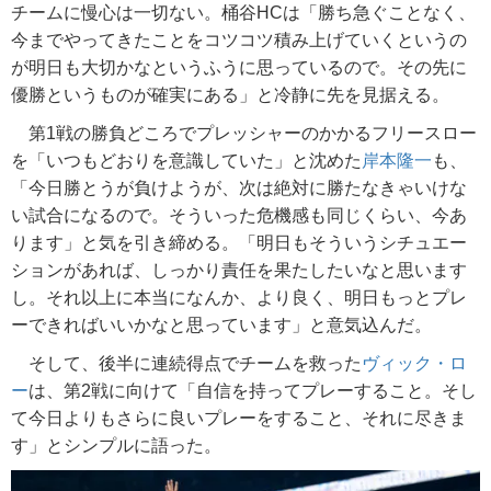
チームに慢心は一切ない。桶谷HCは「勝ち急ぐことなく、
今までやってきたことをコツコツ積み上げていくというの
が明日も大切かなというふうに思っているので。その先に
優勝というものが確実にある」と冷静に先を見据える。
第1戦の勝負どころでプレッシャーのかかるフリースロー
を「いつもどおりを意識していた」と沈めた
岸本隆一
も、
「今日勝とうが負けようが、次は絶対に勝たなきゃいけな
い試合になるので。そういった危機感も同じくらい、今あ
ります」と気を引き締める。「明日もそういうシチュエー
ションがあれば、しっかり責任を果たしたいなと思います
し。それ以上に本当になんか、より良く、明日もっとプレ
ーできればいいかなと思っています」と意気込んだ。
そして、後半に連続得点でチームを救った
ヴィック・ロ
ー
は、第2戦に向けて「自信を持ってプレーすること。そし
て今日よりもさらに良いプレーをすること、それに尽きま
す」とシンプルに語った。