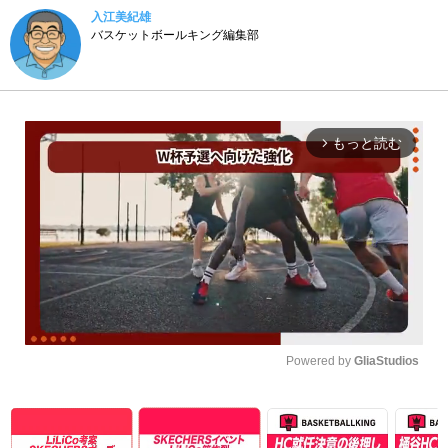
入江美紀雄
バスケットボールキング編集部
もっと読む
arrow_forward_ios
Powered by 
GliaStudios
Unmute