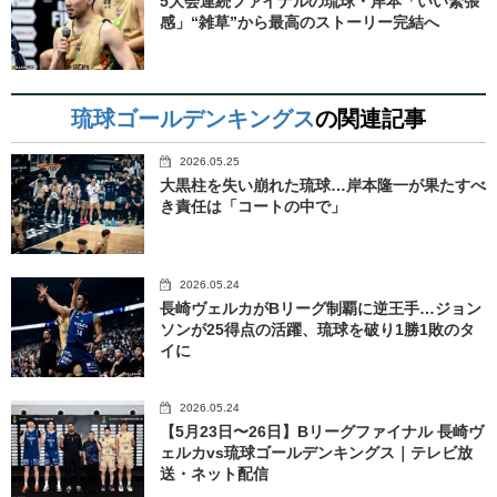
5大会連続ファイナルの琉球・岸本「いい緊張
感」“雑草”から最高のストーリー完結へ
琉球ゴールデンキングス
の関連記事
2026.05.25
大黒柱を失い崩れた琉球…岸本隆一が果たすべ
き責任は「コートの中で」
2026.05.24
長崎ヴェルカがBリーグ制覇に逆王手…ジョン
ソンが25得点の活躍、琉球を破り1勝1敗のタ
イに
2026.05.24
【5月23日〜26日】Bリーグファイナル 長崎ヴ
ェルカvs琉球ゴールデンキングス｜テレビ放
送・ネット配信