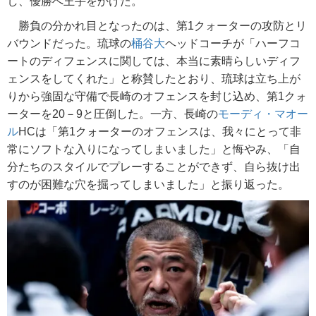
し、優勝へ王手をかけた。
勝負の分かれ目となったのは、第1クォーターの攻防とリ
バウンドだった。琉球の
桶谷大
ヘッドコーチが「ハーフコ
ートのディフェンスに関しては、本当に素晴らしいディフ
ェンスをしてくれた」と称賛したとおり、琉球は立ち上が
りから強固な守備で長崎のオフェンスを封じ込め、第1クォ
ーターを20－9と圧倒した。一方、長崎の
モーディ・マオー
ル
HCは「第1クォーターのオフェンスは、我々にとって非
常にソフトな入りになってしまいました」と悔やみ、「自
分たちのスタイルでプレーすることができず、自ら抜け出
すのが困難な穴を掘ってしまいました」と振り返った。