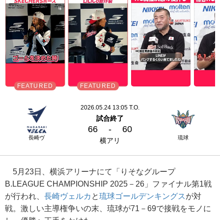
2026.05.24 13:05 T.O.
試合終了
66
-
60
長崎ヴ
琉球
横アリ
5月23日、横浜アリーナにて「りそなグループ
B.LEAGUE CHAMPIONSHIP 2025－26」ファイナル第1戦
が行われ、
長崎ヴェルカ
と
琉球ゴールデンキングス
が対
戦。激しい主導権争いの末、琉球が71－69で接戦をモノに