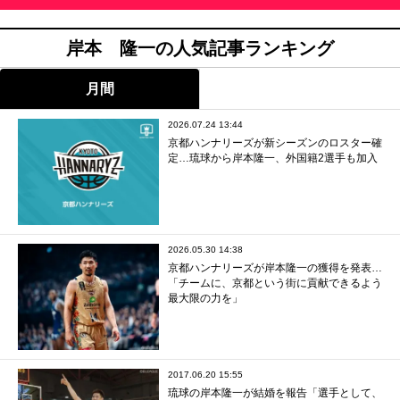
岸本 隆一の人気記事ランキング
月間
2026.07.24 13:44
京都ハンナリーズが新シーズンのロスター確
定…琉球から岸本隆一、外国籍2選手も加入
2026.05.30 14:38
京都ハンナリーズが岸本隆一の獲得を発表…
「チームに、京都という街に貢献できるよう
最大限の力を」
2017.06.20 15:55
琉球の岸本隆一が結婚を報告「選手として、