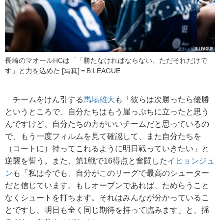
長崎のマオールHCは「「勝たなければならない、ただそれだけで
す」と力を込めた [写真]＝B.LEAGUE
チームをけん引する
馬場雄大
も「彼らは次勝ったら優勝
というところで、自分たちはもう崖っぷちに立ったと思う
んですけど、自分たちの方がいいチームだと思っているの
で、もう一度フィルムを見て確認して、また自分たちを
（コートに）持ってこれるように明日戦っていきたい」と
逆襲を誓う。また、第1戦で16得点と奮闘した
イヒョンジュ
ン
も「私は今でも、自分がこのリーグで最高のシューター
だと信じています。もしオープンであれば、ためらうこと
なくシュートを打ちます。それはみんなが分かっているこ
とですし、明日も全く同じ期待を持って臨みます」と、揺