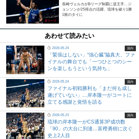
長崎ヴェルカがBリーグ制覇に逆王手…ジ
ョンソンが25得点の活躍、琉球を破り1勝
1敗のタイに
Bリーグ
あわせて読みたい
2026.05.24
国内
「緊張はしない」“強心臓”脇真大、ファ
イナルの舞台でも「一つひとつのシー
ンを楽しもうという気持ち」
2026.05.24
国内
ファイナル初戦勝利も「まだ何も成し
遂げていない」…岸本隆一がコートに
立てる感謝と覚悟を語る
2026.05.23
国内
琉球の岸本隆一がCS通算3P成功数
「90」の大台に到達…富樫勇樹に次ぐ
史上2人目