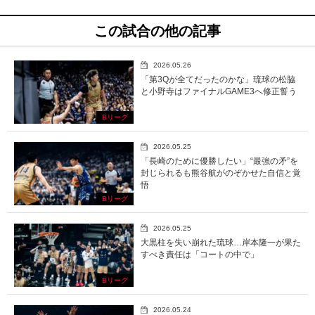
この試合の他の記事
2026.05.26
「第3Qが全てだったのかな」琉球の松脇
と小野寺はファイナルGAME3へ修正誓う
Bリーグ
2026.05.25
「長崎のために優勝したい」“最強の矛”を
封じられるも熊谷航がのぞかせた自信と覚
悟
Bリーグ
2026.05.25
大黒柱を失い崩れた琉球…岸本隆一が果た
すべき責任は「コートの中で」
Bリーグ
2026.05.24