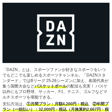
「DAZN」とは、スポーツファンが好きなスポーツをいつ
でもどこでも楽しめるスポーツチャンネル。「DAZNスタ
ンダード」ではBリーグ 25-26シーズンに加え、各国代表が
集う国際大会など
バスケットボール
の配信も充実！ バスケ
以外にもプロ野球、サッカー、F1、テニス、ゴルフなどマ
ルチスポーツを堪能できる。
支払方法は、
①月間プラン：月額4,200円・税込
、
②年間プ
ラン（一括払い）：32,000円・税込（月換算約2,667円・税