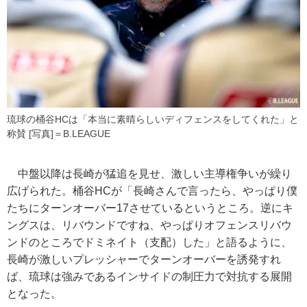
琉球の桶谷HCは「本当に素晴らしいディフェンスをしてくれた」と
称賛 [写真]＝B.LEAGUE
中盤以降は長崎が猛追を見せ、激しい主導権争いが繰り
広げられた。桶谷HCが「長崎さんで言ったら、やっぱり僕
たちにターンオーバー17させているというところ。逆にキ
ングスは、リバウンドですね、やっぱりオフェンスリバウ
ンドのところでドミネイト（支配）した」と語るように、
長崎が激しいプレッシャーでターンオーバーを誘発すれ
ば、琉球は強みであるインサイドの制圧力で対抗する展開
となった。