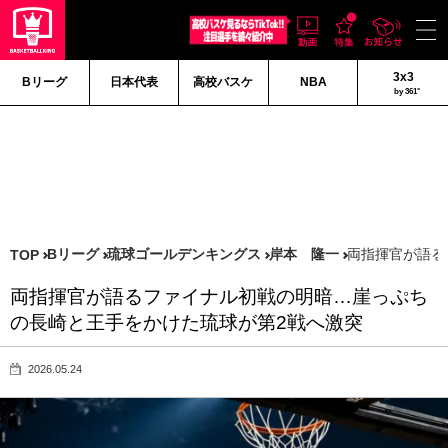
3x3
Bリーグ
日本代表
高校バスケ
NBA
by 361°
Bリーグ
琉球ゴールデンキングス
岸本 隆一
両指揮官が語る
TOP
両指揮官が語るファイナル初戦の明暗…崖っぷち
の長崎と王手をかけた琉球が第2戦へ激突
2026.05.24