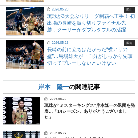
2026.05.23
国内
琉球が3大会ぶりリーグ制覇へ王手！ 初
出場の長崎を振り切りファイナル先
勝…クーリーがダブルダブルの活躍
2026.05.23
国内
長崎の前に立ちはだかった“横アリの
壁”…馬場雄大が「自分がしっかり先頭
切ってプレーしないといけない」
岸本 隆一
の関連記事
2026.05.29
琉球が“ミスターキングス”岸本隆一の退団を発
表…「14シーズン、ありがとうございまし
た」
2026.05.27