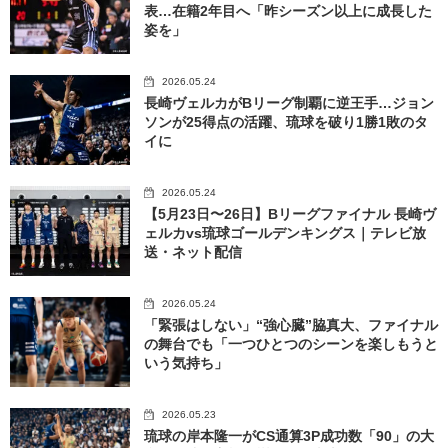
表…在籍2年目へ「昨シーズン以上に成長した
姿を」
2026.05.24
長崎ヴェルカがBリーグ制覇に逆王手…ジョン
ソンが25得点の活躍、琉球を破り1勝1敗のタ
イに
2026.05.24
【5月23日〜26日】Bリーグファイナル 長崎ヴ
ェルカvs琉球ゴールデンキングス｜テレビ放
送・ネット配信
2026.05.24
「緊張はしない」“強心臓”脇真大、ファイナル
の舞台でも「一つひとつのシーンを楽しもうと
いう気持ち」
2026.05.23
琉球の岸本隆一がCS通算3P成功数「90」の大