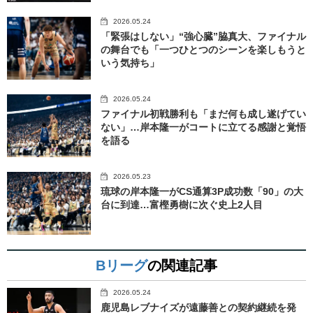
2026.05.24
「緊張はしない」“強心臓”脇真大、ファイナル
の舞台でも「一つひとつのシーンを楽しもうと
いう気持ち」
2026.05.24
ファイナル初戦勝利も「まだ何も成し遂げてい
ない」…岸本隆一がコートに立てる感謝と覚悟
を語る
2026.05.23
琉球の岸本隆一がCS通算3P成功数「90」の大
台に到達…富樫勇樹に次ぐ史上2人目
Bリーグ
の関連記事
2026.05.24
鹿児島レブナイズが遠藤善との契約継続を発