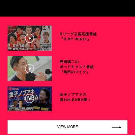
Bリーグ公認応援番組
『B MY HERO!』
島田慎二の
ポッドキャスト番組
『島田のマイク』
金子ノブアキの
溢れ出るNBA愛！
VIEW MORE