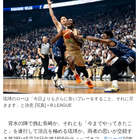
琉球のローは「今日よりもさらに良いプレーをすること、それに尽
きます」と決意 [写真]＝B.LEAGUE
背水の陣で挑む長崎か、それとも「今までやってきたこ
と」を遂行して頂点を極める琉球か。両者の思いが交錯す
る第2戦は5月24日午後1時5分ティップオフ。
Bリーグ
10年