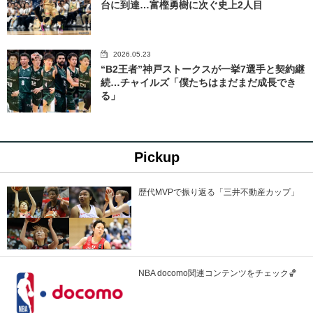
台に到達…富樫勇樹に次ぐ史上2人目
2026.05.23
“B2王者”神戸ストークスが一挙7選手と契約継
続…チャイルズ「僕たちはまだまだ成長でき
る」
Pickup
歴代MVPで振り返る「三井不動産カップ」
NBA docomo関連コンテンツをチェック🏀