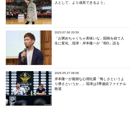
人として、より成長できるよう」
2023.07.06 20:50
「お粥めちゃくちゃ美味いな」闘病を経て人
生に変化…琉球・岸本隆一が『IBD』語る
2026.05.27 08:06
岸本隆一が複雑な心境吐露「悔しさというよ
り儚さというか…」琉球は3季連続ファイナル
敗退