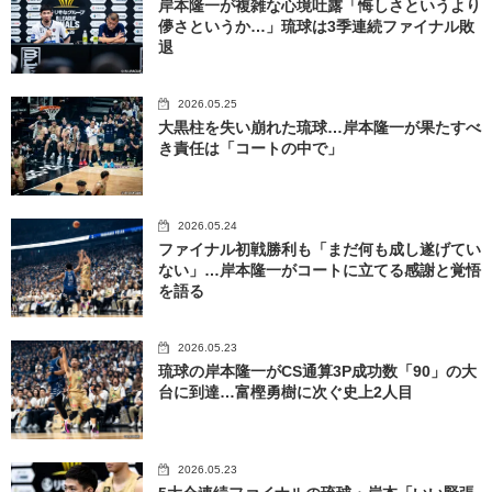
岸本隆一が複雑な心境吐露「悔しさというより
儚さというか…」琉球は3季連続ファイナル敗
退
2026.05.25
大黒柱を失い崩れた琉球…岸本隆一が果たすべ
き責任は「コートの中で」
2026.05.24
ファイナル初戦勝利も「まだ何も成し遂げてい
ない」…岸本隆一がコートに立てる感謝と覚悟
を語る
2026.05.23
琉球の岸本隆一がCS通算3P成功数「90」の大
台に到達…富樫勇樹に次ぐ史上2人目
2026.05.23