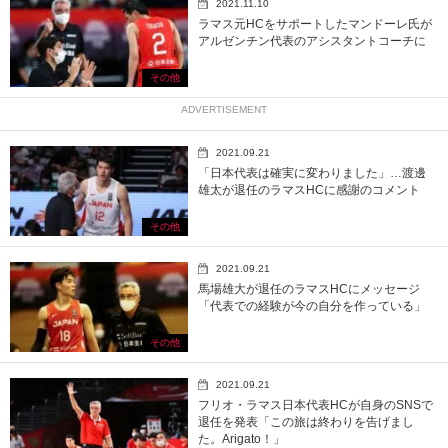
2021.11.10
ラマス元HCをサポートしたマンドーレ氏が
アルゼンチン代表のアシスタントコーチに
その他
ADVERTISEMENT
2021.09.21
「日本代表は確実に変わりました」…渡邊
雄太が退任のラマスHCに感謝のコメント
その他
2021.09.21
馬場雄大が退任のラマスHCにメッセージ
「代表での経験が今の自分を作っている」
その他
2021.09.21
フリオ・ラマス日本代表HCが自身のSNSで
退任を発表「この旅は終わりを告げまし
た。Arigato！」