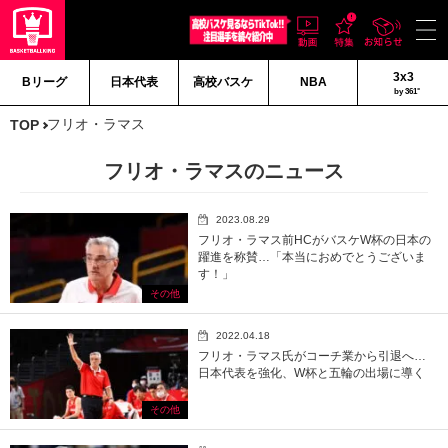
3x3
Bリーグ
日本代表
高校バスケ
NBA
by 361°
フリオ・ラマス
TOP
フリオ・ラマスのニュース
2023.08.29
フリオ・ラマス前HCがバスケW杯の日本の
躍進を称賛…「本当におめでとうございま
す！」
その他
2022.04.18
フリオ・ラマス氏がコーチ業から引退へ…
日本代表を強化、W杯と五輪の出場に導く
その他