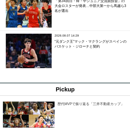
「第34回日・韓・中ジュニア交流競技会」の
大会ロスターが発表…中部大第一から馬越ら3
名が選出
2026.08.07 14:29
“元ダンク王”マック・マクラングがスペインの
バスケット・ジローナと契約
Pickup
歴代MVPで振り返る「三井不動産カップ」