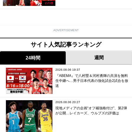
その他
ADVERTISEMENT
サイト人気記事ランキング
週間
24時間
2026.08.06 19:37
『ABEMA』で八村塁＆河村勇輝の共演を無料
生中継へ…男子日本代表の強化試合2試合を放
送
2026.08.06 20:27
現地メディアの企画“オフ補強格付け”、第2弾
が公開…レイカーズ、ウルブズの評価は