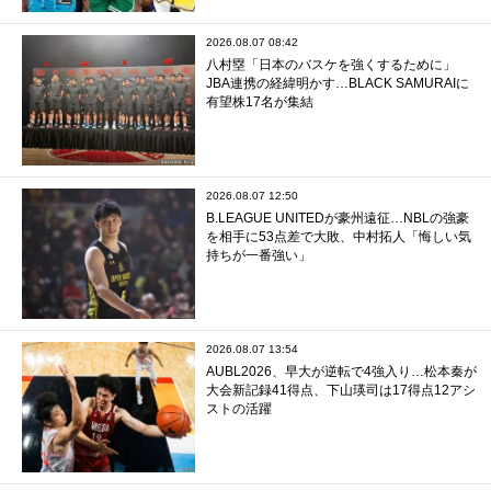
2026.08.07 08:42
八村塁「日本のバスケを強くするために」
JBA連携の経緯明かす…BLACK SAMURAIに
有望株17名が集結
2026.08.07 12:50
B.LEAGUE UNITEDが豪州遠征…NBLの強豪
を相手に53点差で大敗、中村拓人「悔しい気
持ちが一番強い」
2026.08.07 13:54
AUBL2026、早大が逆転で4強入り…松本秦が
大会新記録41得点、下山瑛司は17得点12アシ
ストの活躍