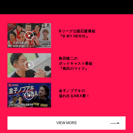
Bリーグ公認応援番組
『B MY HERO!』
島田慎二の
ポッドキャスト番組
『島田のマイク』
金子ノブアキの
溢れ出るNBA愛！
VIEW MORE