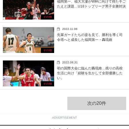
福岡第一、福大大濠がW杯に向けて得た手ご
たえと課題…U18トップリーグ男子全勝対決
その他
2022.11.06
先輩ガードたちの姿を見て、勝利を導く司
令塔へと成長した福岡第一・轟琉維
その他
2022.08.31
初の国際大会に臨んだ轟琉維…残りの高校
生活に向け「経験を生かして全部優勝した
い」
その他
次の20件
ADVERTISEMENT