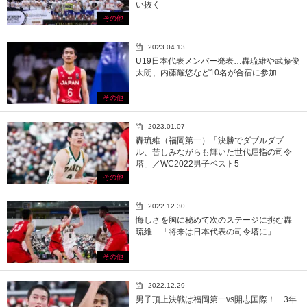
い抜く
その他
2023.04.13
U19日本代表メンバー発表…轟琉維や武藤俊
太朗、内藤耀悠など10名が合宿に参加
その他
2023.01.07
轟琉維（福岡第一）「決勝でダブルダブ
ル、苦しみながらも輝いた世代屈指の司令
塔」／WC2022男子ベスト5
その他
2022.12.30
悔しさを胸に秘めて次のステージに挑む轟
琉維…「将来は日本代表の司令塔に」
その他
2022.12.29
男子頂上決戦は福岡第一vs開志国際！…3年