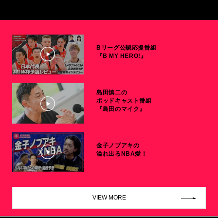
Bリーグ公認応援番組
『B MY HERO!』
島田慎二の
ポッドキャスト番組
『島田のマイク』
金子ノブアキの
溢れ出るNBA愛！
VIEW MORE