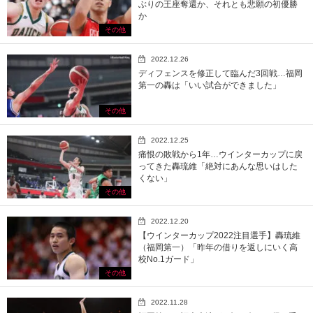
ぶりの王座奪還か、それとも悲願の初優勝
か
その他
2022.12.26
ディフェンスを修正して臨んだ3回戦…福岡
第一の轟は「いい試合ができました」
その他
2022.12.25
痛恨の敗戦から1年…ウインターカップに戻
ってきた轟琉維「絶対にあんな思いはした
くない」
その他
2022.12.20
【ウインターカップ2022注目選手】轟琉維
（福岡第一）「昨年の借りを返しにいく高
校No.1ガード」
その他
2022.11.28