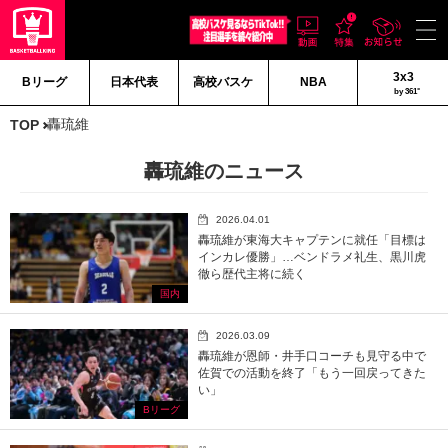
3x3
Bリーグ
日本代表
高校バスケ
NBA
by 361°
轟琉維
TOP
轟琉維のニュース
2026.04.01
轟琉維が東海大キャプテンに就任「目標は
インカレ優勝」…ベンドラメ礼生、黒川虎
徹ら歴代主将に続く
国内
2026.03.09
轟琉維が恩師・井手口コーチも見守る中で
佐賀での活動を終了「もう一回戻ってきた
い」
Bリーグ