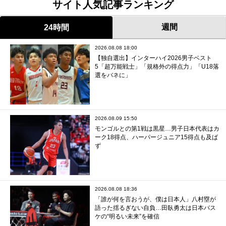
サイト人気記事ランキング
週間
24時間
2026.08.08 18:00
【独自選出】インターハイ2026男子ベスト
5「超万能戦士」「規格外の得点力」「U18落
選をバネに」
2026.08.09 15:50
モンゴルとの第1戦は黒星…男子日本代表はカ
ーク18得点、ハーパージュニア15得点も及ば
ず
2026.08.08 18:36
「誰が何を言おうが、僕は日本人」八村塁が
語った揺るぎない自負…田臥勇太は日本バス
ケの“明るい未来”を確信