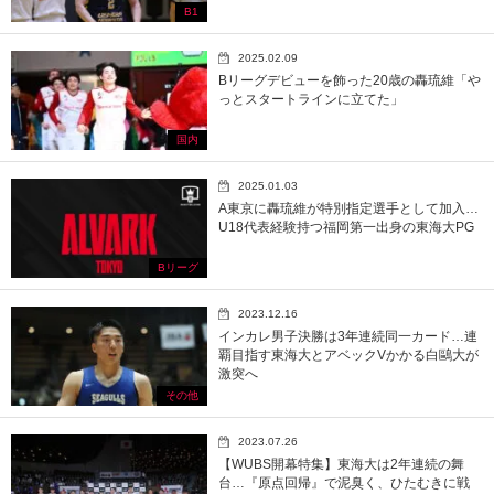
B1
2025.02.09
Bリーグデビューを飾った20歳の轟琉維「や
っとスタートラインに立てた」
国内
2025.01.03
A東京に轟琉維が特別指定選手として加入…
U18代表経験持つ福岡第一出身の東海大PG
Bリーグ
2023.12.16
インカレ男子決勝は3年連続同一カード…連
覇目指す東海大とアベックVかかる白鷗大が
激突へ
その他
2023.07.26
【WUBS開幕特集】東海大は2年連続の舞
台…『原点回帰』で泥臭く、ひたむきに戦