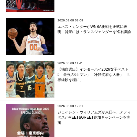
2026.08.08 08:09
エネス・カンターがWNBA挑戦を正式に表
明…背景にはトランスジェンダーを巡る議論
2026.08.09 11:41
【独自選出】インターハイ2026女子ベスト
5「最強の6thマン」「冷静沈着な大器」「世
界経験を糧に」
2026.08.08 12:31
ジェイレン・ウィリアムズが来日へ…アディ
ダスがMEET&GREET参加キャンペーンを実
施