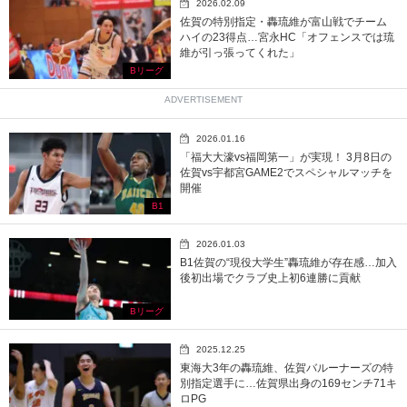
2026.02.09
佐賀の特別指定・轟琉維が富山戦でチーム
ハイの23得点…宮永HC「オフェンスでは琉
維が引っ張ってくれた」
Bリーグ
ADVERTISEMENT
2026.01.16
「福大大濠vs福岡第一」が実現！ 3月8日の
佐賀vs宇都宮GAME2でスペシャルマッチを
開催
B1
2026.01.03
B1佐賀の“現役大学生”轟琉維が存在感…加入
後初出場でクラブ史上初6連勝に貢献
Bリーグ
2025.12.25
東海大3年の轟琉維、佐賀バルーナーズの特
別指定選手に…佐賀県出身の169センチ71キ
ロPG