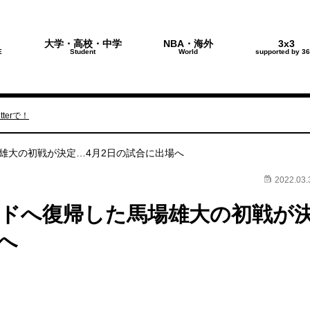
大学・高校・中学
NBA・海外
3x3
E
Student
World
supported by 36
terで！
雄大の初戦が決定…4月2日の試合に出場へ
2022.03.
ドへ復帰した馬場雄大の初戦が
へ