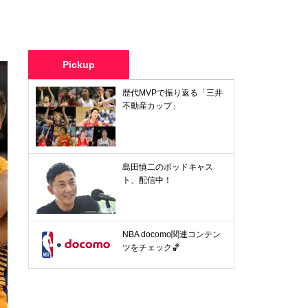
Pickup
歴代MVPで振り返る「三井
不動産カップ」
島田慎二のポッドキャス
ト、配信中！
NBA docomo関連コンテン
ツをチェック🏀