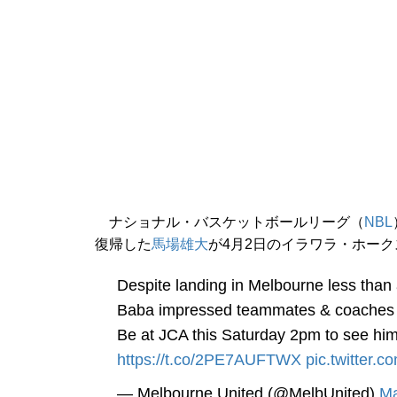
ナショナル・バスケットボールリーグ（
NBL
復帰した
馬場雄大
が4月2日のイラワラ・ホー
Despite landing in Melbourne less tha
Baba impressed teammates & coaches ye
Be at JCA this Saturday 2pm to see him ta
https://t.co/2PE7AUFTWX
pic.twitter
— Melbourne United (@MelbUnited)
Ma