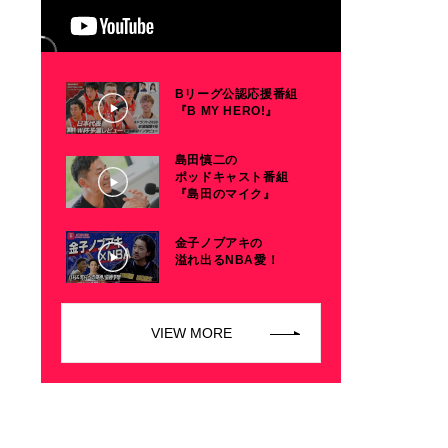
Bリーグ公認応援番組
『B MY HERO!』
島田慎二の
ポッドキャスト番組
『島田のマイク』
金子ノブアキの
溢れ出るNBA愛！
VIEW MORE