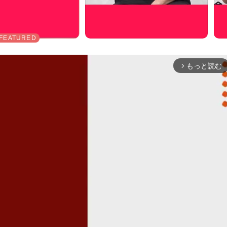
もっと読む
arrow_forward_ios