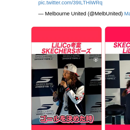
pic.twitter.com/39ILTHiWRq
— Melbourne United (@MelbUnited)
Ma