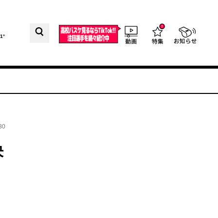
1°
30
決