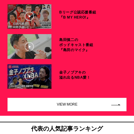
Bリーグ公認応援番組
『B MY HERO!』
島田慎二の
ポッドキャスト番組
『島田のマイク』
金子ノブアキの
溢れ出るNBA愛！
VIEW MORE
代表の人気記事ランキング