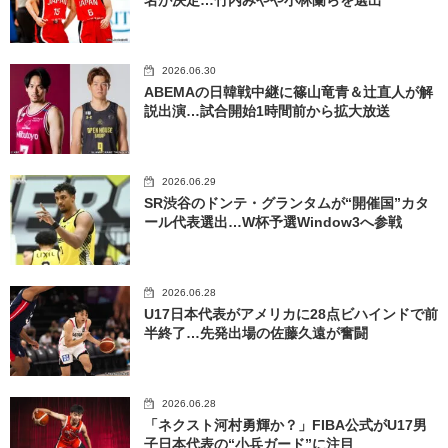
2026.06.30
ABEMAの日韓戦中継に篠山竜青＆辻直人が解
説出演…試合開始1時間前から拡大放送
2026.06.29
SR渋谷のドンテ・グランタムが“開催国”カタ
ール代表選出…W杯予選Window3へ参戦
2026.06.28
U17日本代表がアメリカに28点ビハインドで前
半終了…先発出場の佐藤久遠が奮闘
2026.06.28
「ネクスト河村勇輝か？」FIBA公式がU17男
子日本代表の“小兵ガード”に注目