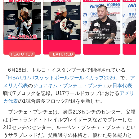
6月28日、トルコ・イスタンブールで開催されている
「
FIBA U17バスケットボールワールドカップ2026
」で、
ア
メリカ代表
の
ジョアキム・ブンチェ・ブンチェ
が
日本代表
戦で7ブロックを記録。U17ワールドカップにおける
アメリ
カ代表
の1試合最多ブロック記録を更新した。
ブンチェ・ブンチェは、身長213センチのセンター。父親
はポートランド・トレイルブレイザーズなどでプレーした
213センチのセンター、ルーベン・ブンチェ・ブンチェとい
うサラブレッドだ。父親譲りの体格と、優れた身体能力と