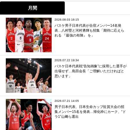
月間
2026.08.03 16:15
バスケ男子日本代表が合宿メンバー14名発
表…八村塁と河村勇輝も招集「期待に応えら
れる 『最強の布陣』 を」
2026.07.22 19:34
バスケ日本代表戦“告知画像”に採用した選手が
出場せず…島田会長「ご理解いただければと
思います」
2026.07.21 14:05
男子日本代表、日本生命カップ佐賀大会の招
集メンバー15名を発表…帰化枠にカーク、“ド
ラ1”山﨑ら選出