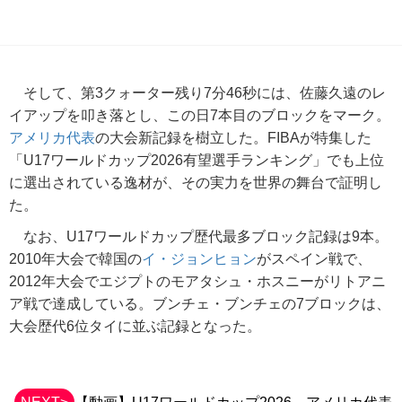
そして、第3クォーター残り7分46秒には、佐藤久遠のレ
イアップを叩き落とし、この日7本目のブロックをマーク。
アメリカ代表
の大会新記録を樹立した。FIBAが特集した
「U17ワールドカップ2026有望選手ランキング」でも上位
に選出されている逸材が、その実力を世界の舞台で証明し
た。
なお、U17ワールドカップ歴代最多ブロック記録は9本。
2010年大会で韓国の
イ・ジョンヒョン
がスペイン戦で、
2012年大会でエジプトのモアタシュ・ホスニーがリトアニ
ア戦で達成している。ブンチェ・ブンチェの7ブロックは、
大会歴代6位タイに並ぶ記録となった。