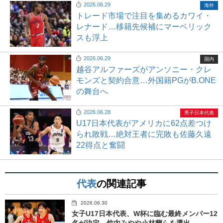
2026.06.29
海外
トレード市場で注目を集めるカワイ・
レナード…移籍先候補にマーベリック
スも浮上
2026.06.29
国内
越谷アルファーズがアンソニー・クレ
モンズと契約合意…外国籍PGがB.ONE
の舞台へ
2026.06.28
男子日本代表
U17日本代表がアメリカに62点差つけ
られ敗戦…絶対王者に完敗も佐藤久遠
22得点と奮闘
代表
の関連記事
2026.06.30
女子U17日本代表、W杯に臨む最終メンバー12
名が決定…竹内みやや小林蘭らを選出