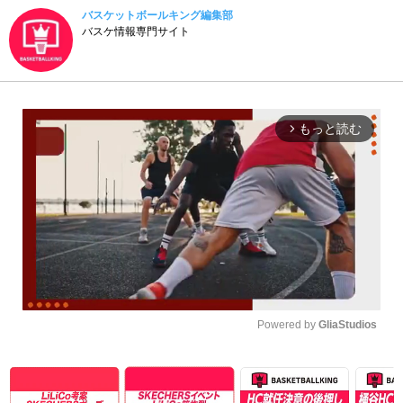
バスケットボールキング編集部
バスケ情報専門サイト
もっと読む
arrow_forward_ios
Powered by 
GliaStudios
Unmute