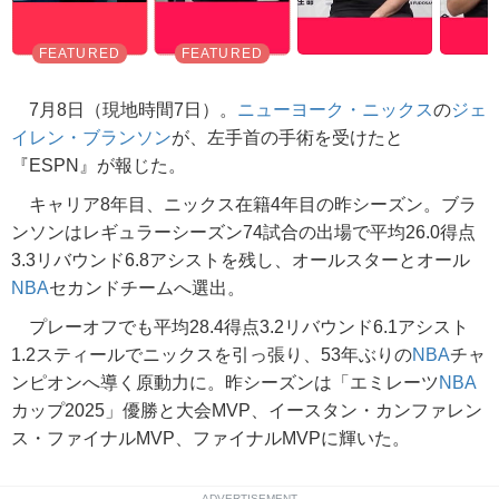
7月8日（現地時間7日）。
ニューヨーク・ニックス
の
ジェ
イレン・ブランソン
が、左手首の手術を受けたと
『ESPN』が報じた。
キャリア8年目、ニックス在籍4年目の昨シーズン。ブラ
ンソンはレギュラーシーズン74試合の出場で平均26.0得点
3.3リバウンド6.8アシストを残し、オールスターとオール
NBA
セカンドチームへ選出。
プレーオフでも平均28.4得点3.2リバウンド6.1アシスト
1.2スティールでニックスを引っ張り、53年ぶりの
NBA
チャ
ンピオンへ導く原動力に。昨シーズンは「エミレーツ
NBA
カップ2025」優勝と大会MVP、イースタン・カンファレン
ス・ファイナルMVP、ファイナルMVPに輝いた。
ADVERTISEMENT