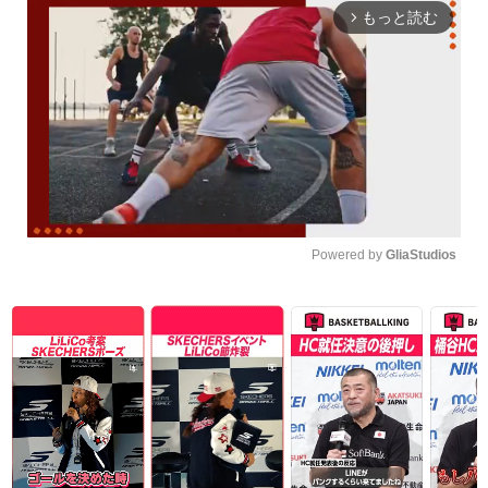
もっと読む
arrow_forward_ios
Powered by 
GliaStudios
Unmute