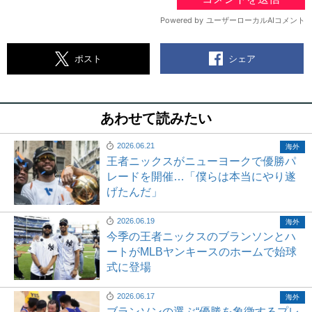
シェア
ポスト
あわせて読みたい
2026.06.21
海外
王者ニックスがニューヨークで優勝パ
レードを開催…「僕らは本当にやり遂
げたんだ」
2026.06.19
海外
今季の王者ニックスのブランソンとハ
ートがMLBヤンキースのホームで始球
式に登場
2026.06.17
海外
ブランソンの選ぶ“優勝を象徴するプレ