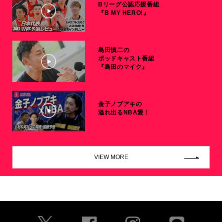
Bリーグ公認応援番組
『B MY HERO!』
島田慎二の
ポッドキャスト番組
『島田のマイク』
金子ノブアキの
溢れ出るNBA愛！
VIEW MORE