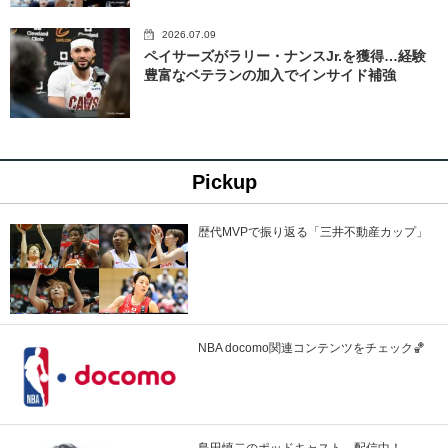
2026.07.09
ペイサーズがラリー・ナンスJr.を獲得…経験
豊富なベテランの加入でインサイド補強
Pickup
歴代MVPで振り返る「三井不動産カップ」
NBA docomo関連コンテンツをチェック🏀
島田慎二のポッドキャスト、配信中！