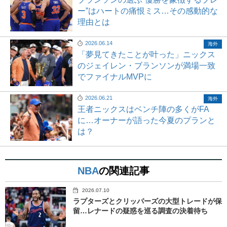
ー”はハートの痛恨ミス…その感動的な
理由とは
2026.06.14
海外
「夢見てきたことが叶った」ニックス
のジェイレン・ブランソンが満場一致
でファイナルMVPに
2026.06.21
海外
王者ニックスはベンチ陣の多くがFA
に…オーナーが語った今夏のプランと
は？
NBA
の関連記事
2026.07.10
ラプターズとクリッパーズの大型トレードが保
留…レナードの疑惑を巡る調査の決着待ち