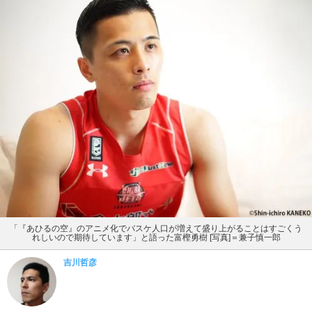
「『あひるの空』のアニメ化でバスケ人口が増えて盛り上がることはすごくう
れしいので期待しています」と語った富樫勇樹 [写真]＝兼子慎一郎
吉川哲彦