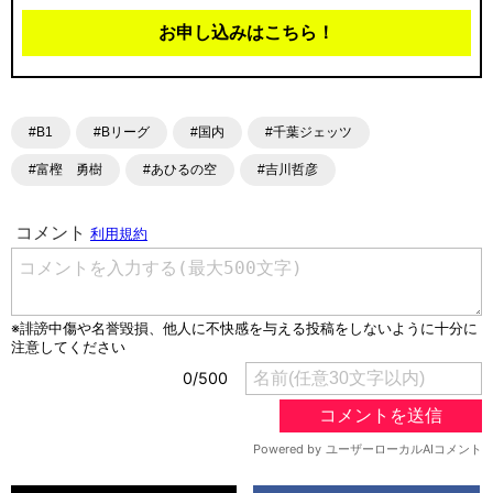
お申し込みはこちら！
#B1
#Bリーグ
#国内
#千葉ジェッツ
#富樫 勇樹
#あひるの空
#吉川哲彦