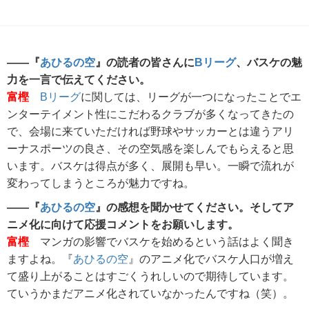
――『
あひるの空
』の読者の皆さんに
Bリーグ
、バスケの魅
力を一言で伝えてください。
富樫
Bリーグ
に関しては、リーグが一つになったことでエ
ンターテイメント性にこだわるクラブが多くなってきたの
で、会場に来ていただければ野球やサッカーとは違うアリ
ーナスポーツの良さ、その空気感を楽しんでもらえると思
います。バスケは得点が多く、展開も早い。一瞬で流れが
変わってしまうところが魅力ですね。
――『
あひるの空
』の感想を聞かせてください。そしてア
ニメ化に向けて応援コメントをお願いします。
富樫
マンガの影響でバスケを始めるという話はよく聞き
ますよね。『
あひるの空
』のアニメ化でバスケ人口が増え
て盛り上がることはすごくうれしいので期待しています。
ていうかまだアニメ化されていなかったんですね（笑）。