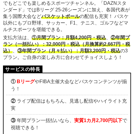
でもどこでも楽しめるスポーツチャンネル。「DAZNスタ
ンダード」ではBリーグ 25-26シーズンに加え、各国代表が
集う国際大会など
バスケットボール
の配信も充実！ バスケ
以外にもプロ野球、サッカー、F1、テニス、ゴルフなどマ
ルチスポーツを堪能できる。
支払方法は、
①月間プラン：月額4,200円・税込
、
②年間プ
ラン（一括払い）：32,000円・税込（月換算約2,667円・税
込）
、
③年間プラン（月々払い）：月額3,200円・税込
の3
プラン。ご自身の楽しみ方に合わせてチョイスしよう！
①
Bリーグ
やFIBA主催大会などバスケコンテンツが揃
う！
②
ライブ配信はもちろん、見逃し配信やハイライト充
実
③
年間プラン一括払いなら、
実質1カ月2,700円以下
で
視聴できる！