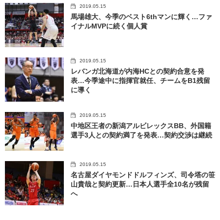
2019.05.15
馬場雄大、今季のベスト6thマンに輝く…ファ
イナルMVPに続く個人賞
2019.05.15
レバンガ北海道が内海HCとの契約合意を発
表…今季途中に指揮官就任、チームをB1残留
に導く
2019.05.15
中地区王者の新潟アルビレックスBB、外国籍
選手3人との契約満了を発表…契約交渉は継続
2019.05.15
名古屋ダイヤモンドドルフィンズ、司令塔の笹
山貴哉と契約更新…日本人選手全10名が残留
へ