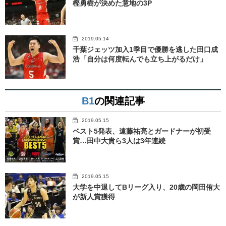
樫勇樹が決めた意地の3P
2019.05.14
千葉ジェッツ加入1季目で優勝を逃した田口成
浩「自分は何度転んでも立ち上がるだけ」
B1
の関連記事
2019.05.15
ベスト5発表、遠藤祐亮とガードナーが初受
賞…田中大貴ら3人は3年連続
2019.05.15
大学を中退してBリーグ入り、20歳の岡田侑大
が新人賞獲得