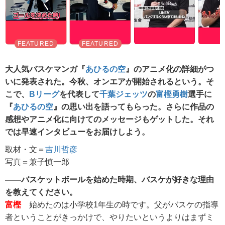
大人気バスケマンガ『
あひるの空
』のアニメ化の詳細がつ
いに発表された。今秋、オンエアが開始されるという。そ
こで、
Bリーグ
を代表して
千葉ジェッツ
の
富樫勇樹
選手に
『
あひるの空
』の思い出を語ってもらった。さらに作品の
感想やアニメ化に向けてのメッセージもゲットした。それ
では早速インタビューをお届けしよう。
取材・文＝
吉川哲彦
写真＝兼子慎一郎
――バスケットボールを始めた時期、バスケが好きな理由
を教えてください。
富樫
始めたのは小学校1年生の時です。父がバスケの指導
者ということがきっかけで、やりたいというよりはまずミ