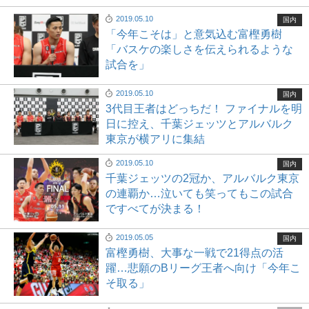
2019.05.10
国内
「今年こそは」と意気込む富樫勇樹
「バスケの楽しさを伝えられるような
試合を」
2019.05.10
国内
3代目王者はどっちだ！ ファイナルを明
日に控え、千葉ジェッツとアルバルク
東京が横アリに集結
2019.05.10
国内
千葉ジェッツの2冠か、アルバルク東京
の連覇か…泣いても笑ってもこの試合
ですべてが決まる！
2019.05.05
国内
富樫勇樹、大事な一戦で21得点の活
躍…悲願のBリーグ王者へ向け「今年こ
そ取る」