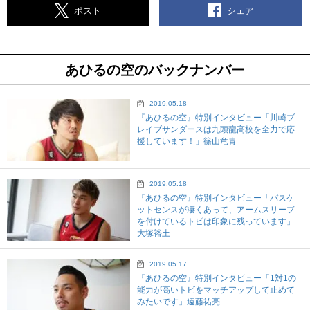
シェア
ポスト
あひるの空のバックナンバー
2019.05.18
『あひるの空』特別インタビュー「川崎ブ
レイブサンダースは九頭龍高校を全力で応
援しています！」篠山竜青
2019.05.18
『あひるの空』特別インタビュー「バスケ
ットセンスが凄くあって、アームスリーブ
を付けているトビは印象に残っています」
大塚裕土
2019.05.17
『あひるの空』特別インタビュー「1対1の
能力が高いトビをマッチアップして止めて
みたいです」遠藤祐亮