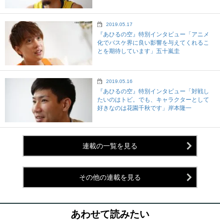
2019.05.17
『あひるの空』特別インタビュー「アニメ
化でバスケ界に良い影響を与えてくれるこ
とを期待しています」五十嵐圭
2019.05.16
『あひるの空』特別インタビュー「対戦し
たいのはトビ。でも、キャラクターとして
好きなのは花園千秋です」岸本隆一
連載の一覧を見る
その他の連載を見る
あわせて読みたい