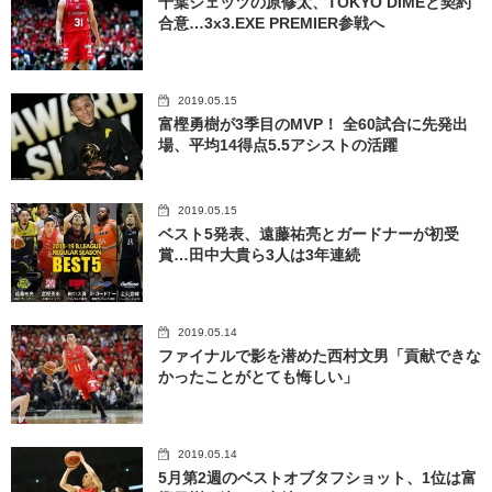
千葉ジェッツの原修太、TOKYO DIMEと契約
合意…3x3.EXE PREMIER参戦へ
2019.05.15
富樫勇樹が3季目のMVP！ 全60試合に先発出
場、平均14得点5.5アシストの活躍
2019.05.15
ベスト5発表、遠藤祐亮とガードナーが初受
賞…田中大貴ら3人は3年連続
2019.05.14
ファイナルで影を潜めた西村文男「貢献できな
かったことがとても悔しい」
2019.05.14
5月第2週のベストオブタフショット、1位は富