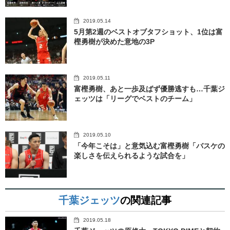
2019.05.14
5月第2週のベストオブタフショット、1位は富
樫勇樹が決めた意地の3P
2019.05.11
富樫勇樹、あと一歩及ばず優勝逃すも…千葉ジ
ェッツは「リーグでベストのチーム」
2019.05.10
「今年こそは」と意気込む富樫勇樹「バスケの
楽しさを伝えられるような試合を」
千葉ジェッツ
の関連記事
2019.05.18