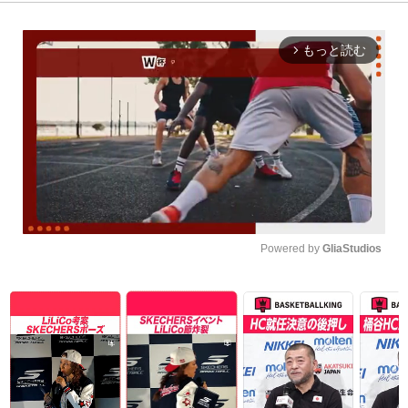
もっと読む
arrow_forward_ios
Powered by 
GliaStudios
Unmute