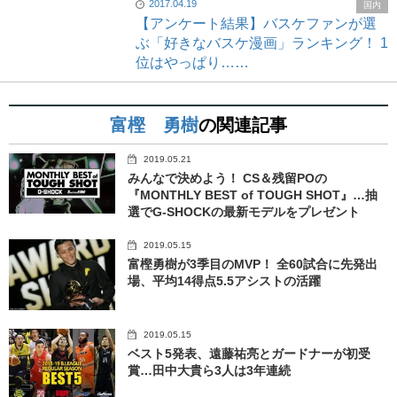
2017.04.19
国内
【アンケート結果】バスケファンが選
ぶ「好きなバスケ漫画」ランキング！ 1
位はやっぱり……
富樫 勇樹
の関連記事
2019.05.21
みんなで決めよう！ CS＆残留POの
『MONTHLY BEST of TOUGH SHOT』…抽
選でG-SHOCKの最新モデルをプレゼント
2019.05.15
富樫勇樹が3季目のMVP！ 全60試合に先発出
場、平均14得点5.5アシストの活躍
2019.05.15
ベスト5発表、遠藤祐亮とガードナーが初受
賞…田中大貴ら3人は3年連続