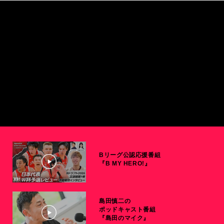
Bリーグ公認応援番組
『B MY HERO!』
島田慎二の
ポッドキャスト番組
『島田のマイク』