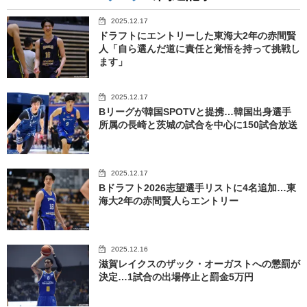
2025.12.17
ドラフトにエントリーした東海大2年の赤間賢
人「自ら選んだ道に責任と覚悟を持って挑戦し
ます」
2025.12.17
Bリーグが韓国SPOTVと提携…韓国出身選手
所属の長崎と茨城の試合を中心に150試合放送
2025.12.17
Bドラフト2026志望選手リストに4名追加…東
海大2年の赤間賢人らエントリー
2025.12.16
滋賀レイクスのザック・オーガストへの懲罰が
決定…1試合の出場停止と罰金5万円