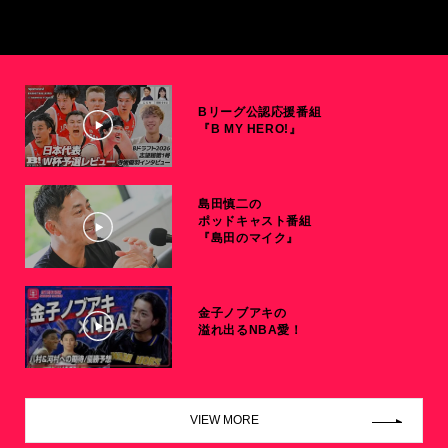
Bリーグ公認応援番組
『B MY HERO!』
島田慎二の
ポッドキャスト番組
『島田のマイク』
金子ノブアキの
溢れ出るNBA愛！
VIEW MORE