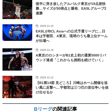
後半に突き放したアルバルク東京が19点差快
勝…サイズが30得点と爆発、EASLグループ2
連勝
2025.12.15
EASLがBCL Asiaへの公式予選リーグに…日
本は宇都宮、A東京、琉球のうち最上位チーム
が出場へ
2025.12.14
A東京のロシターがB1史上初の通算5000リバ
ウンド達成「これからも挑戦を続けていく」
2025.12.12
【B1第14節 見どころ】川崎はホーム開催を追
い風に反撃へ…宇都宮は三つ巴の首位争いを抜
け出せるか
Bリーグ
の関連記事