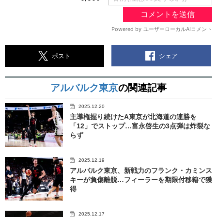
シェア
ポスト
アルバルク東京
の関連記事
2025.12.20
主導権握り続けたA東京が北海道の連勝を
「12」でストップ…富永啓生の3点弾は炸裂な
らず
2025.12.19
アルバルク東京、新戦力のフランク・カミンス
キーが負傷離脱…フィーラーを期限付移籍で獲
得
2025.12.17