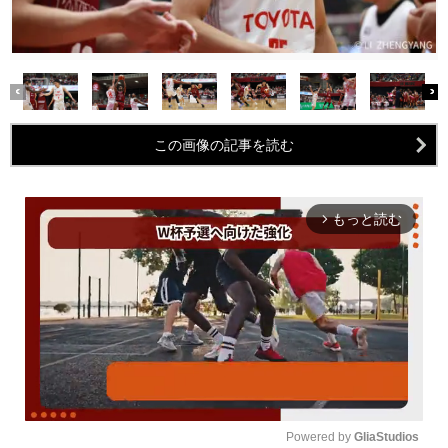
この画像の記事を読む
もっと読む
arrow_forward_ios
Powered by 
GliaStudios