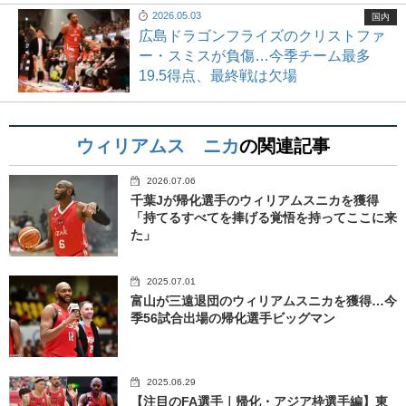
2026.05.03
国内
広島ドラゴンフライズのクリストファ
ー・スミスが負傷…今季チーム最多
19.5得点、最終戦は欠場
ウィリアムス ニカ
の関連記事
2026.07.06
千葉Jが帰化選手のウィリアムスニカを獲得
「持てるすべてを捧げる覚悟を持ってここに来
た」
2025.07.01
富山が三遠退団のウィリアムスニカを獲得…今
季56試合出場の帰化選手ビッグマン
2025.06.29
【注目のFA選手｜帰化・アジア枠選手編】東