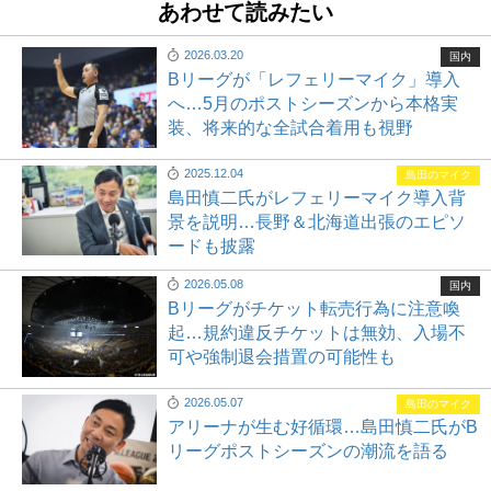
あわせて読みたい
2026.03.20
国内
Bリーグが「レフェリーマイク」導入
へ…5月のポストシーズンから本格実
装、将来的な全試合着用も視野
2025.12.04
島田のマイク
島田慎二氏がレフェリーマイク導入背
景を説明…長野＆北海道出張のエピソ
ードも披露
2026.05.08
国内
Bリーグがチケット転売行為に注意喚
起…規約違反チケットは無効、入場不
可や強制退会措置の可能性も
2026.05.07
島田のマイク
アリーナが生む好循環…島田慎二氏がB
リーグポストシーズンの潮流を語る