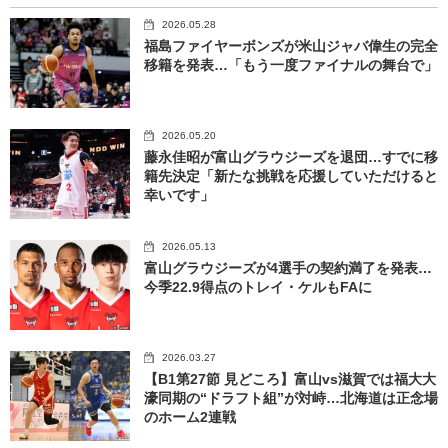
2026.05.28
福島ファイヤーボンズが米山ジャバ偉生の完全
移籍を発表…「もう一度ファイナルの舞台で」
2026.05.20
藤永佳昭が富山グラウジーズを退団…すでに移
籍先決定「新たな挑戦を応援していただけると
幸いです」
2026.05.13
富山グラウジーズが4選手の契約満了を発表…
今季22.9得点のトレイ・ケルもFAに
2026.03.27
【B1第27節 見どころ】富山vs滋賀では福大大
濠同期の“ドラフト組”が対峙…北海道は正念場
のホーム2連戦