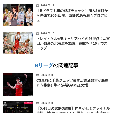
2026.02.19
【Bドラフト組の成績チェック】加入2日目か
ら先発で20分出場…西部秀馬ら続々プロデビ
ュー
2026.02.15
トレイ・ケルがBキャリアハイの46得点！…富
山が強豪の北海道を撃破、連敗を「10」でス
トップ
Bリーグ
の関連記事
2026.05.09
CS直前に千葉ジェッツ激震…渡邊雄太が脳震
とう受傷し準々決勝GAME1欠場
2026.05.08
【5月8日のB2PO結果】神戸がセミファイナル