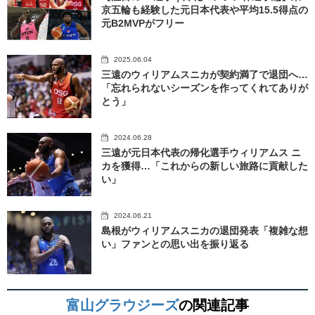
京五輪も経験した元日本代表や平均15.5得点の
元B2MVPがフリー
2025.06.04
三遠のウィリアムスニカが契約満了で退団へ…
「忘れられないシーズンを作ってくれてありが
とう」
2024.06.28
三遠が元日本代表の帰化選手ウィリアムス ニ
カを獲得…「これからの新しい旅路に貢献した
い」
2024.06.21
島根がウィリアムスニカの退団発表「複雑な想
い」ファンとの思い出を振り返る
富山グラウジーズ
の関連記事