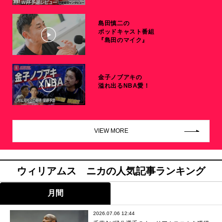
島田慎二の
ポッドキャスト番組
『島田のマイク』
金子ノブアキの
溢れ出るNBA愛！
VIEW MORE
ウィリアムス ニカの人気記事ランキング
月間
2026.07.06 12:44