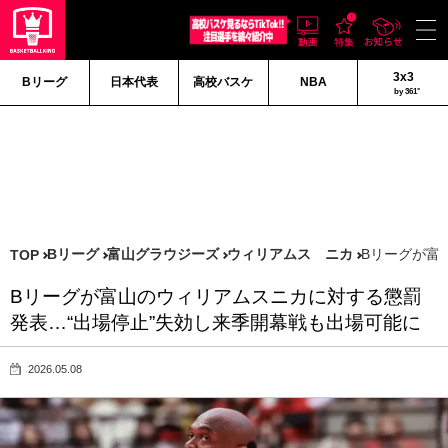
3x3
Bリーグ
日本代表
高校バスケ
NBA
by 361°
Bリーグ
富山グラウジーズ
ウィリアムス ニカ
Bリーグが富
TOP
Bリーグが富山のウィリアムスニカに対する懲罰
発表…“出場停止”失効し来季開幕戦も出場可能に
2026.05.08