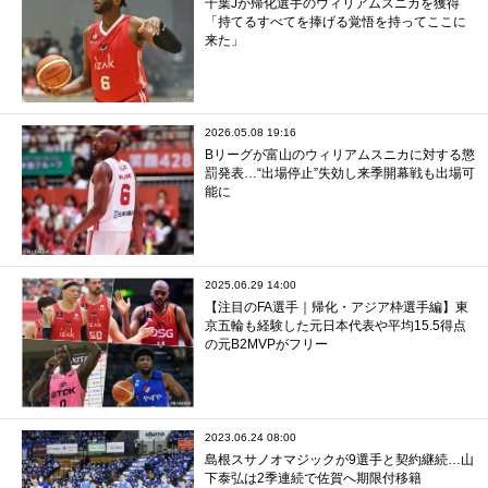
千葉Jが帰化選手のウィリアムスニカを獲得
「持てるすべてを捧げる覚悟を持ってここに
来た」
2026.05.08 19:16
Bリーグが富山のウィリアムスニカに対する懲
罰発表…“出場停止”失効し来季開幕戦も出場可
能に
2025.06.29 14:00
【注目のFA選手｜帰化・アジア枠選手編】東
京五輪も経験した元日本代表や平均15.5得点
の元B2MVPがフリー
2023.06.24 08:00
島根スサノオマジックが9選手と契約継続…山
下泰弘は2季連続で佐賀へ期限付移籍