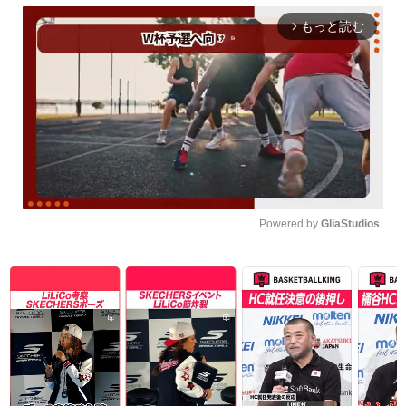
もっと読む
arrow_forward_ios
Powered by 
GliaStudios
Unmute