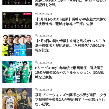
先勝…横浜EXはボイド45得点、3P12本成功の
新記録も敗戦
2026.05.08
【5月8日のB1CS結果】長崎が40点差の大勝で
準決勝進出…琉球は敵地で三河に先勝
2026.05.08
【5月8日の契約情報】京都と島根がHC＆主力
選手複数名と契約継続…“八村世代”のSGは移
籍が決定
2026.05.08
BリーグU18が2年連続で豪州遠征…選抜選手
15名が練習試合やスキルセッション、試合観
戦など実施
2026.05.08
福井ブローウィンズの藤澤と小阪が退団…クラ
ブ創設時を知る2人が契約満了「一生忘れられ
ない経験」