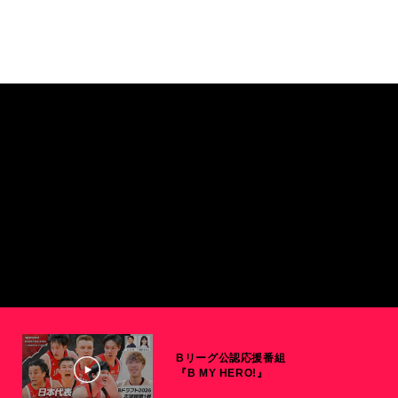
Bリーグ公認応援番組
『B MY HERO!』