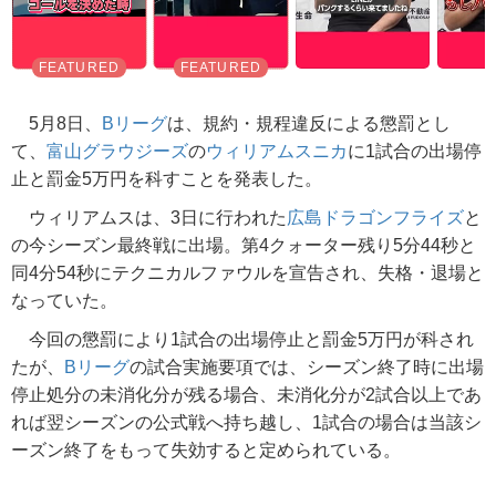
5月8日、
Bリーグ
は、規約・規程違反による懲罰とし
て、
富山グラウジーズ
の
ウィリアムスニカ
に1試合の出場停
止と罰金5万円を科すことを発表した。
ウィリアムスは、3日に行われた
広島ドラゴンフライズ
と
の今シーズン最終戦に出場。第4クォーター残り5分44秒と
同4分54秒にテクニカルファウルを宣告され、失格・退場と
なっていた。
今回の懲罰により1試合の出場停止と罰金5万円が科され
たが、
Bリーグ
の試合実施要項では、シーズン終了時に出場
停止処分の未消化分が残る場合、未消化分が2試合以上であ
れば翌シーズンの公式戦へ持ち越し、1試合の場合は当該シ
ーズン終了をもって失効すると定められている。