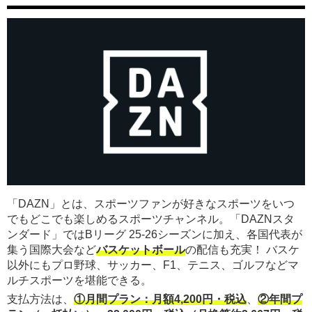
「DAZN」とは、スポーツファンが好きなスポーツをいつ
でもどこでも楽しめるスポーツチャンネル。「DAZNスタ
ンダード」ではBリーグ 25-26シーズンに加え、各国代表が
集う国際大会など
バスケットボール
の配信も充実！ バスケ
以外にもプロ野球、サッカー、F1、テニス、ゴルフなどマ
ルチスポーツを堪能できる。
支払方法は、
①月間プラン：月額4,200円・税込
、
②年間プ