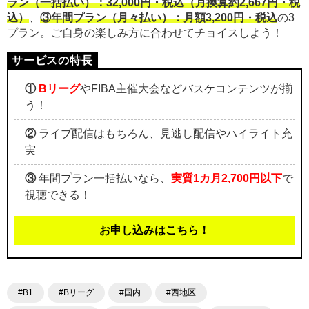
ラン（一括払い）：32,000円・税込（月換算約2,667円・税
込）
、
③年間プラン（月々払い）：月額3,200円・税込
の3
プラン。ご自身の楽しみ方に合わせてチョイスしよう！
①
Bリーグ
やFIBA主催大会などバスケコンテンツが揃
う！
②
ライブ配信はもちろん、見逃し配信やハイライト充
実
③
年間プラン一括払いなら、
実質1カ月2,700円以下
で
視聴できる！
お申し込みはこちら！
#B1
#Bリーグ
#国内
#西地区