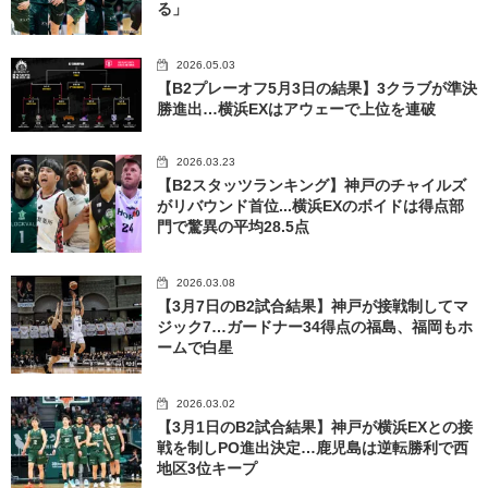
る」
2026.05.03
【B2プレーオフ5月3日の結果】3クラブが準決
勝進出…横浜EXはアウェーで上位を連破
2026.03.23
【B2スタッツランキング】神戸のチャイルズ
がリバウンド首位...横浜EXのボイドは得点部
門で驚異の平均28.5点
2026.03.08
【3月7日のB2試合結果】神戸が接戦制してマ
ジック7…ガードナー34得点の福島、福岡もホ
ームで白星
2026.03.02
【3月1日のB2試合結果】神戸が横浜EXとの接
戦を制しPO進出決定…鹿児島は逆転勝利で西
地区3位キープ