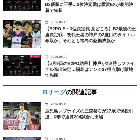
B2優勝に王手…3位決定戦は横浜EXが劇的決
着で先勝
2026.05.15
【B2PO F・3位決定戦 見どころ】B2最後の王
座決定戦…初代王者の神戸の2度目のタイトル
奪取か、それとも福島の悲願成就か
2026.05.09
【5月9日のB2PO結果】神戸が2連勝しファイ
ナル進出決定…福島はナンジ37得点挙げ敵地
で先勝
Bリーグ
の関連記事
2026.05.18
鹿児島レブナイズの三森啓右が27歳で現役引
退…6季で通算204試合に出場
2026.05.18