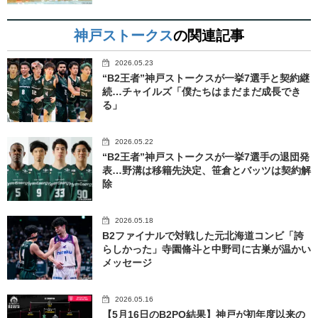
神戸ストークス
の関連記事
2026.05.23
“B2王者”神戸ストークスが一挙7選手と契約継
続…チャイルズ「僕たちはまだまだ成長でき
る」
2026.05.22
“B2王者”神戸ストークスが一挙7選手の退団発
表…野溝は移籍先決定、笹倉とバッツは契約解
除
2026.05.18
B2ファイナルで対戦した元北海道コンビ「誇
らしかった」寺園脩斗と中野司に古巣が温かい
メッセージ
2026.05.16
【5月16日のB2PO結果】神戸が初年度以来の