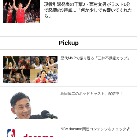
現役引退発表の千葉J・西村文男がラスト1分
で怒濤の9得点…「何か少しでも響いてくれた
ら」
Pickup
歴代MVPで振り返る「三井不動産カップ」
島田慎二のポッドキャスト、配信中！
NBA docomo関連コンテンツをチェック🏀