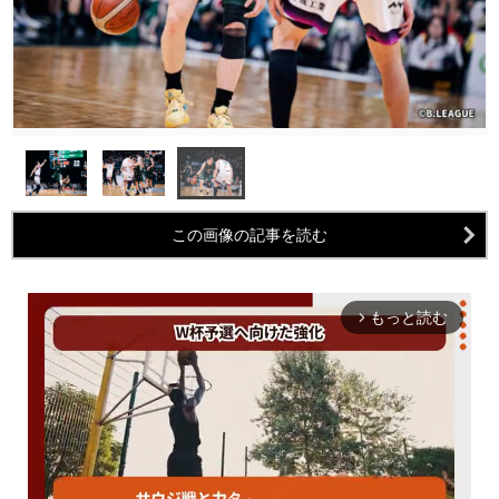
この画像の記事を読む
もっと読む
arrow_forward_ios