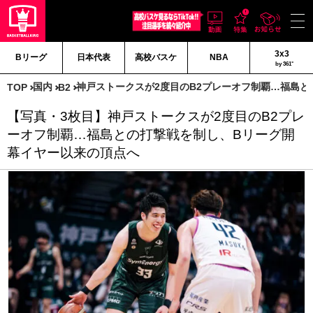
3x3
Bリーグ
日本代表
高校バスケ
NBA
by 361°
国内
神戸ストークスが2度目のB2プレーオフ制覇…福島
TOP
B2
【写真・3枚目】神戸ストークスが2度目のB2プレ
ーオフ制覇…福島との打撃戦を制し、Bリーグ開
幕イヤー以来の頂点へ