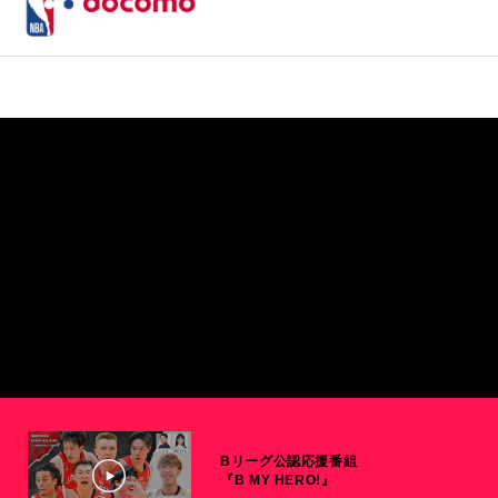
Bリーグ公認応援番組
『B MY HERO!』