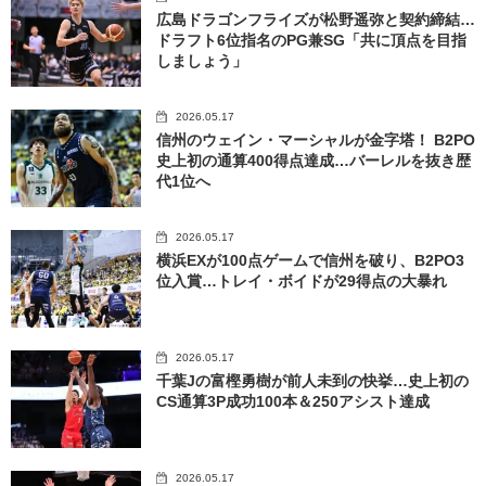
広島ドラゴンフライズが松野遥弥と契約締結…
ドラフト6位指名のPG兼SG「共に頂点を目指
しましょう」
2026.05.17
信州のウェイン・マーシャルが金字塔！ B2PO
史上初の通算400得点達成…バーレルを抜き歴
代1位へ
2026.05.17
横浜EXが100点ゲームで信州を破り、B2PO3
位入賞…トレイ・ボイドが29得点の大暴れ
2026.05.17
千葉Jの富樫勇樹が前人未到の快挙…史上初の
CS通算3P成功100本＆250アシスト達成
2026.05.17