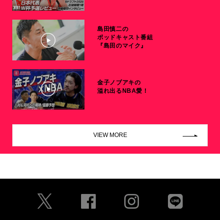
島田慎二の
ポッドキャスト番組
『島田のマイク』
金子ノブアキの
溢れ出るNBA愛！
VIEW MORE