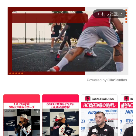
もっと読む
arrow_forward_ios
Powered by 
GliaStudios
Unmute