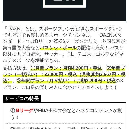
「DAZN」とは、スポーツファンが好きなスポーツをいつ
でもどこでも楽しめるスポーツチャンネル。「DAZNスタ
ンダード」ではBリーグ 25-26シーズンに加え、各国代表が
集う国際大会など
バスケットボール
の配信も充実！ バスケ
以外にもプロ野球、サッカー、F1、テニス、ゴルフなどマ
ルチスポーツを堪能できる。
支払方法は、
①月間プラン：月額4,200円・税込
、
②年間プ
ラン（一括払い）：32,000円・税込（月換算約2,667円・税
込）
、
③年間プラン（月々払い）：月額3,200円・税込
の3
プラン。ご自身の楽しみ方に合わせてチョイスしよう！
①
Bリーグ
やFIBA主催大会などバスケコンテンツが揃
う！