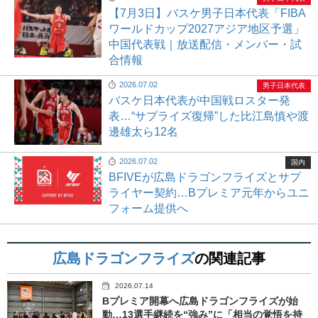
【7月3日】バスケ男子日本代表「FIBA
ワールドカップ2027アジア地区予選」
中国代表戦｜放送配信・メンバー・試
合情報
2026.07.02
男子日本代表
バスケ日本代表が中国戦ロスター発
表…“サプライズ復帰”した比江島慎や渡
邊雄太ら12名
2026.07.02
国内
BFIVEが広島ドラゴンフライズとサプ
ライヤー契約…Bプレミア元年からユニ
フォーム提供へ
広島ドラゴンフライズ
の関連記事
2026.07.14
Bプレミア開幕へ広島ドラゴンフライズが始
動…13選手継続を“強み”に「相当の覚悟を持