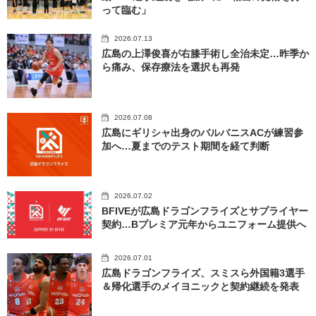
って臨む」
2026.07.13
広島の上澤俊喜が右膝手術し全治未定…昨季か
ら痛み、保存療法を選択も再発
2026.07.08
広島にギリシャ出身のバルバニスACが練習参
加へ…夏までのテスト期間を経て判断
2026.07.02
BFIVEが広島ドラゴンフライズとサプライヤー
契約…Bプレミア元年からユニフォーム提供へ
2026.07.01
広島ドラゴンフライズ、スミスら外国籍3選手
＆帰化選手のメイヨニックと契約継続を発表