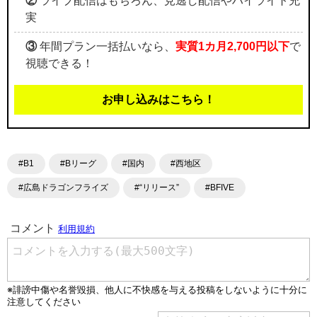
②
ライブ配信はもちろん、見逃し配信やハイライト充
実
③
年間プラン一括払いなら、
実質1カ月2,700円以下
で
視聴できる！
お申し込みはこちら！
#B1
#Bリーグ
#国内
#西地区
#広島ドラゴンフライズ
#“リリース”
#BFIVE