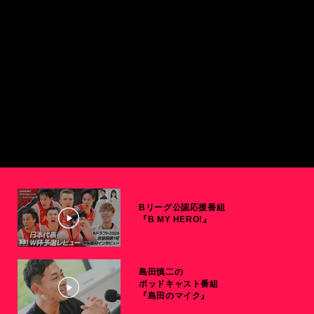
Bリーグ公認応援番組
『B MY HERO!』
島田慎二の
ポッドキャスト番組
『島田のマイク』