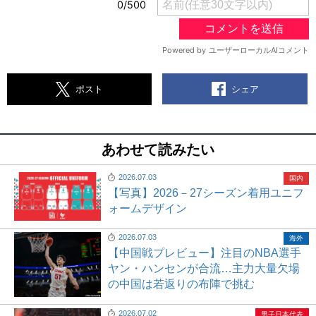
シェア
ポスト
あわせて読みたい
2026.07.03
国内
【写真】2026－27シーズン着用ユニフ
ォームデザイン
2026.07.03
海外
【中国戦プレビュー】注目のNBA選手
ヤン・ハンセンが合流…主力大量欠場
の中国は若返りの布陣で挑む
2026.07.02
男子日本代表