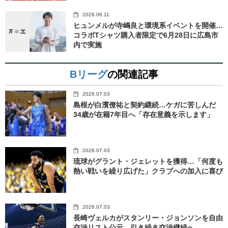
2026.06.11
ヒュンメルが寺嶋良と環境系イベントを開催…
コラボTシャツ購入者限定で6月28日に広島市
内で実施
Bリーグ
の関連記事
2026.07.03
島根が白濱僚祐と契約継続…ケガに苦しんだ
34歳が在籍7年目へ「存在意義を示します」
2026.07.03
琉球がグラント・ジェレットを獲得…「何度も
熱い戦いを繰り広げた」クラブへの加入に喜び
2026.07.03
長崎ヴェルカがスタンリー・ジョンソンを自由
交渉リスト公示…引き続き交渉継続へ