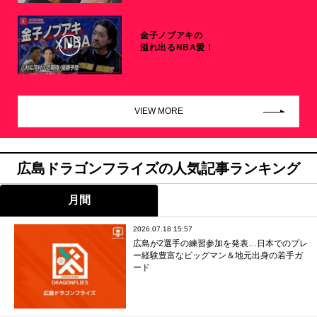
金子ノブアキの
溢れ出るNBA愛！
VIEW MORE
広島ドラゴンフライズの人気記事ランキング
月間
2026.07.18 15:57
広島が2選手の練習参加を発表…日本でのプレ
ー経験豊富なビッグマン＆地元出身の若手ガ
ード