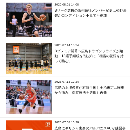
2026.08.01 14:08
Bリーグ選抜の豪州遠征メンバー変更…松野遥
弥がコンディション不良で不参加
2026.07.14 15:24
Bプレミア開幕へ広島ドラゴンフライズが始
動…13選手継続を“強み”に「相当の覚悟を持
って臨む」
2026.07.13 12:24
広島の上澤俊喜が右膝手術し全治未定…昨季
から痛み、保存療法を選択も再発
2026.07.08 15:28
広島にギリシャ出身のバルバニスACが練習参