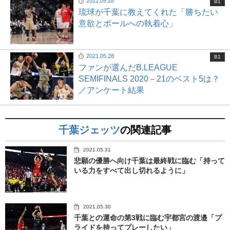
2021.05.28
B1
琉球が千葉に教えてくれた「勝ちたい
意欲とボールへの執着心」
2021.05.28
B1
ファンが選んだB.LEAGUE
SEMIFINALS 2020－21のベスト5は？
／アンケート結果
千葉ジェッツ
の関連記事
2021.05.31
悲願の優勝へ向け千葉は最終戦に臨む「持って
いる力をすべて出し切れるように」
2021.05.30
千葉との運命の第3戦に臨む宇都宮の渡邉「プ
ライドを持ってプレーしたい」