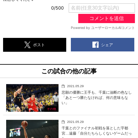
シェア
ポスト
この試合の他の記事
2021.05.29
悲願の優勝に王手も、千葉に油断の色なし
「あと一つ勝たなければ、何の意味もな
い」
その他
2021.05.29
千葉とのファイナル初戦を落とした宇都
宮…遠藤「自分たちらしくないゲームだっ