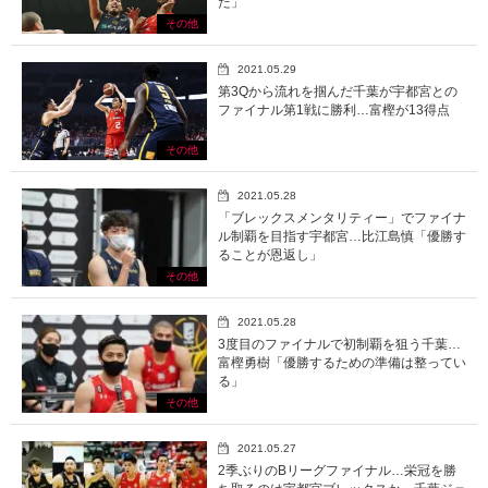
た」
その他
2021.05.29
第3Qから流れを掴んだ千葉が宇都宮との
ファイナル第1戦に勝利…富樫が13得点
その他
2021.05.28
「ブレックスメンタリティー」でファイナ
ル制覇を目指す宇都宮…比江島慎「優勝す
ることが恩返し」
その他
2021.05.28
3度目のファイナルで初制覇を狙う千葉…
富樫勇樹「優勝するための準備は整ってい
る」
その他
2021.05.27
2季ぶりのBリーグファイナル…栄冠を勝