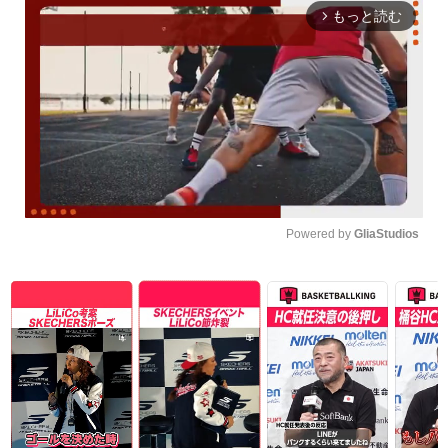
もっと読む
arrow_forward_ios
Powered by 
GliaStudios
Unmute