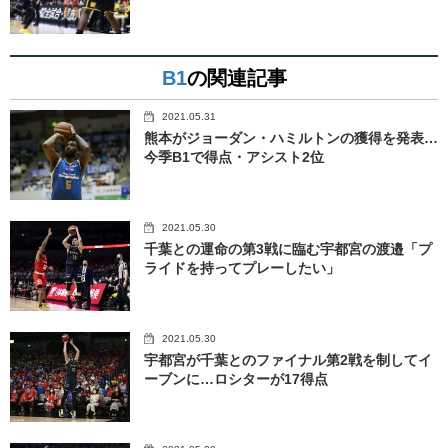
B1
の関連記事
2021.05.31
熊本がジョーダン・ハミルトンの獲得を発表…
今季B1で得点・アシスト2位
2021.05.30
千葉との運命の第3戦に臨む宇都宮の渡邉「プ
ライドを持ってプレーしたい」
2021.05.30
宇都宮が千葉とのファイナル第2戦を制してイ
ーブンに…ロシターが17得点