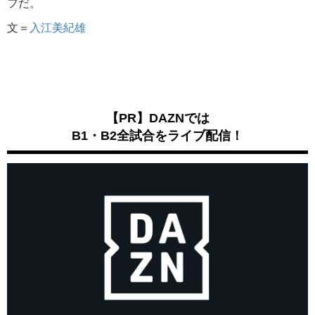
フだ。
文＝
入江美紀雄
【PR】DAZNでは
B1・B2全試合をライブ配信！