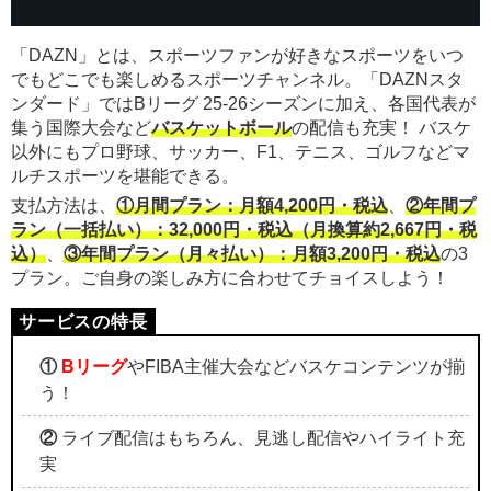
「DAZN」とは、スポーツファンが好きなスポーツをいつ
でもどこでも楽しめるスポーツチャンネル。「DAZNスタ
ンダード」ではBリーグ 25-26シーズンに加え、各国代表が
集う国際大会など
バスケットボール
の配信も充実！ バスケ
以外にもプロ野球、サッカー、F1、テニス、ゴルフなどマ
ルチスポーツを堪能できる。
支払方法は、
①月間プラン：月額4,200円・税込
、
②年間プ
ラン（一括払い）：32,000円・税込（月換算約2,667円・税
込）
、
③年間プラン（月々払い）：月額3,200円・税込
の3
プラン。ご自身の楽しみ方に合わせてチョイスしよう！
①
Bリーグ
やFIBA主催大会などバスケコンテンツが揃
う！
②
ライブ配信はもちろん、見逃し配信やハイライト充
実