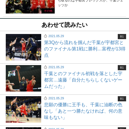
ち取るのは宇都宮ブレックスか、千葉ジェ
ッツか
その他
あわせて読みたい
2021.05.29
B1
第3Qから流れを掴んだ千葉が宇都宮と
のファイナル第1戦に勝利…富樫が13得
点
2021.05.29
B1
千葉とのファイナル初戦を落とした宇
都宮…遠藤「自分たちらしくないゲー
ムだった」
2021.05.29
B1
悲願の優勝に王手も、千葉に油断の色
なし「あと一つ勝たなければ、何の意
味もない」