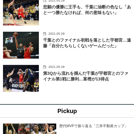
2021.05.29
悲願の優勝に王手も、千葉に油断の色なし「あ
と一つ勝たなければ、何の意味もない」
2021.05.29
千葉とのファイナル初戦を落とした宇都宮…遠
藤「自分たちらしくないゲームだった」
2021.05.29
第3Qから流れを掴んだ千葉が宇都宮とのファ
イナル第1戦に勝利…富樫が13得点
Pickup
歴代MVPで振り返る「三井不動産カップ」