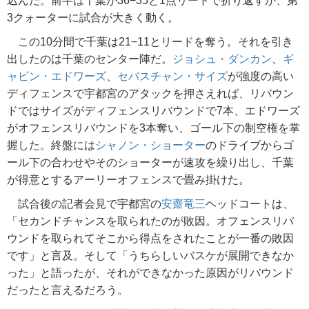
込んだ。前半は千葉が36−35と1点リードで折り返すが、第
3クォーターに試合が大きく動く。
この10分間で千葉は21−11とリードを奪う。それを引き
出したのは千葉のセンター陣だ。
ジョシュ・ダンカン
、
ギ
ャビン・エドワーズ
、
セバスチャン・サイズ
が強度の高い
ディフェンスで宇都宮のアタックを押さえれば、リバウン
ドではサイズがディフェンスリバウンドで7本、エドワーズ
がオフェンスリバウンドを3本奪い、ゴール下の制空権を掌
握した。終盤には
シャノン・ショーター
のドライブからゴ
ール下の合わせやそのショーターが速攻を繰り出し、千葉
が得意とするアーリーオフェンスで畳み掛けた。
試合後の記者会見で宇都宮の
安齋竜三
ヘッドコートは、
「セカンドチャンスを取られたのが敗因。オフェンスリバ
ウンドを取られてそこから得点をされたことが一番の敗因
です」と言及。そして「うちらしいバスケが展開できなか
った」と語ったが、それができなかった原因がリバウンド
だったと言えるだろう。