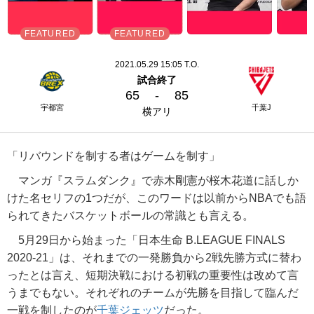
2021.05.29 15:05 T.O.
試合終了
65
-
85
宇都宮
千葉J
横アリ
「リバウンドを制する者はゲームを制す」
マンガ『スラムダンク』で赤木剛憲が桜木花道に話しか
けた名セリフの1つだが、このワードは以前からNBAでも語
られてきたバスケットボールの常識とも言える。
5月29日から始まった「日本生命 B.LEAGUE FINALS
2020-21」は、それまでの一発勝負から2戦先勝方式に替わ
ったとは言え、短期決戦における初戦の重要性は改めて言
うまでもない。それぞれのチームが先勝を目指して臨んだ
一戦を制したのが
千葉ジェッツ
だった。