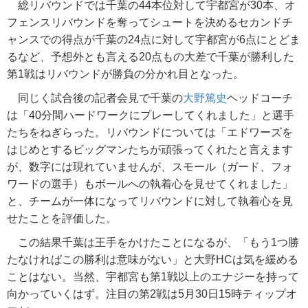
総リバウンドでは千葉の44本位対して宇都宮が30本、オ
フェンスリバウンドを奪ってシュートを決めるセカンドチ
ャンスでの得点が千葉の24点に対して宇都宮が6点にとどま
るなど、予想外とも言える20点もの大差で千葉が勝利した
第1戦はリバウンドが勝負の分かれ目となった。
同じく試合後の記者会見で千葉の
大野篤史
ヘッドコーチ
は「40分間ハードワークにプレーしてくれました」と選手
たちをねぎらった。リバウンドについては「エドワーズを
はじめとするビッグマンたちが頑張ってくれたと言えます
が、数字には現れていませんが、スモール（ガード、フォ
ワードの選手）もボールへの執着心を見せてくれました」
と、チームが一体になってリバウンドに対して執着心を見
せたことを評価した。
この結果千葉は王手をかけたことになるが、「もう1つ勝
たなければこの勝利は意味がない」と大野HCは気を緩める
ことはない。当然、宇都宮も第1戦以上のエナジーを持って
向かっていくはず。注目の第2戦は5月30日15時ティップオ