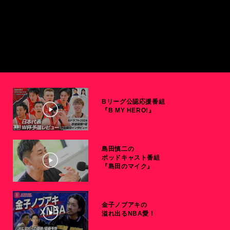
Bリーグ公認応援番組
『B MY HERO!』
島田慎二の
ポッドキャスト番組
『島田のマイク』
金子ノブアキの
溢れ出るNBA愛！