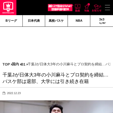
3x3
Bリーグ
日本代表
高校バスケ
NBA
by 361°
国内
千葉Jが日体大3年の小川麻斗とプロ契約を締結…バ
TOP
B1
千葉Jが日体大3年の小川麻斗とプロ契約を締結…
バスケ部は退部、大学には引き続き在籍
2022.12.23