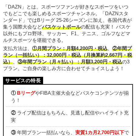
「DAZN」とは、スポーツファンが好きなスポーツをいつ
でもどこでも楽しめるスポーツチャンネル。「DAZNスタ
ンダード」ではBリーグ 25-26シーズンに加え、各国代表が
集う国際大会など
バスケットボール
の配信も充実！ バスケ
以外にもプロ野球、サッカー、F1、テニス、ゴルフなどマ
ルチスポーツを堪能できる。
支払方法は、
①月間プラン：月額4,200円・税込
、
②年間プ
ラン（一括払い）：32,000円・税込（月換算約2,667円・税
込）
、
③年間プラン（月々払い）：月額3,200円・税込
の3
プラン。ご自身の楽しみ方に合わせてチョイスしよう！
①
Bリーグ
やFIBA主催大会などバスケコンテンツが揃
う！
②
ライブ配信はもちろん、見逃し配信やハイライト充
実
③
年間プラン一括払いなら、
実質1カ月2,700円以下
で