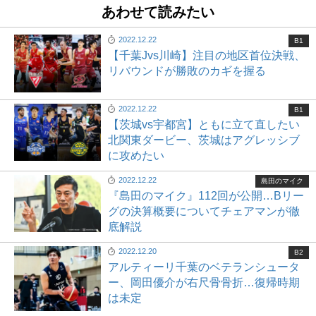
あわせて読みたい
2022.12.22
B1
【千葉Jvs川崎】注目の地区首位決戦、
リバウンドが勝敗のカギを握る
2022.12.22
B1
【茨城vs宇都宮】ともに立て直したい
北関東ダービー、茨城はアグレッシブ
に攻めたい
2022.12.22
島田のマイク
『島田のマイク』112回が公開…Bリー
グの決算概要についてチェアマンが徹
底解説
2022.12.20
B2
アルティーリ千葉のベテランシュータ
ー、岡田優介が右尺骨骨折…復帰時期
は未定