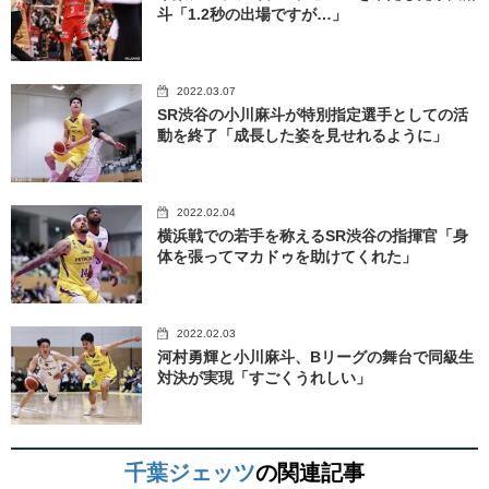
斗「1.2秒の出場ですが…」
2022.03.07
SR渋谷の小川麻斗が特別指定選手としての活
動を終了「成長した姿を見せれるように」
2022.02.04
横浜戦での若手を称えるSR渋谷の指揮官「身
体を張ってマカドゥを助けてくれた」
2022.02.03
河村勇輝と小川麻斗、Bリーグの舞台で同級生
対決が実現「すごくうれしい」
千葉ジェッツ
の関連記事