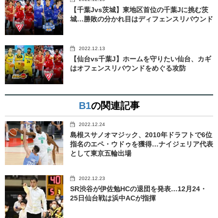
【千葉Jvs茨城】東地区首位の千葉Jに挑む茨
城…勝敗の分かれ目はディフェンスリバウンド
2022.12.13
【仙台vs千葉J】ホームを守りたい仙台、カギ
はオフェンスリバウンドをめぐる攻防
B1
の関連記事
2022.12.24
島根スサノオマジック、2010年ドラフトで6位
指名のエペ・ウドゥを獲得…ナイジェリア代表
として東京五輪出場
2022.12.23
SR渋谷が伊佐勉HCの退団を発表…12月24・
25日仙台戦は浜中ACが指揮