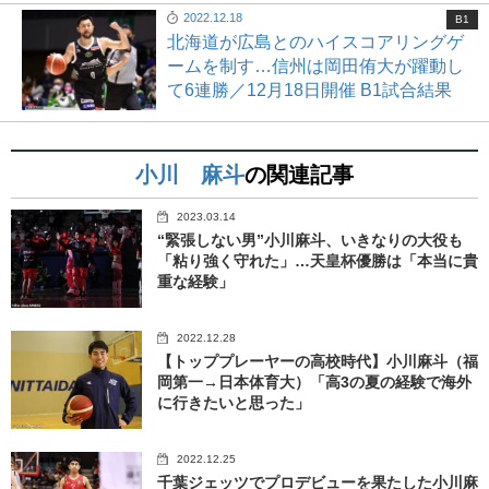
2022.12.18
B1
北海道が広島とのハイスコアリングゲ
ームを制す…信州は岡田侑大が躍動し
て6連勝／12月18日開催 B1試合結果
小川 麻斗
の関連記事
2023.03.14
“緊張しない男”小川麻斗、いきなりの大役も
「粘り強く守れた」…天皇杯優勝は「本当に貴
重な経験」
2022.12.28
【トッププレーヤーの高校時代】小川麻斗（福
岡第一→日本体育大）「高3の夏の経験で海外
に行きたいと思った」
2022.12.25
千葉ジェッツでプロデビューを果たした小川麻