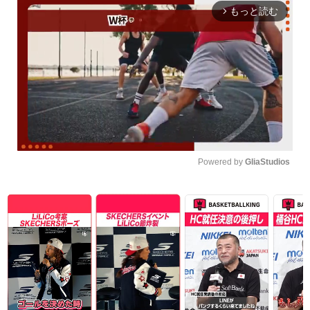
もっと読む
arrow_forward_ios
Powered by 
GliaStudios
Unmute