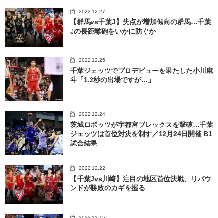
2022.12.27
【群馬vs千葉J】失点が増加傾向の群馬…千葉
Jの長距離砲をいかに防ぐか
2022.12.25
千葉ジェッツでプロデビューを果たした小川麻
斗「1.2秒の出場ですが…」
2022.12.24
茨城ロボッツが宇都宮ブレックスを撃破…千葉
ジェッツは首位対決を制す／12月24日開催 B1
試合結果
2022.12.22
【千葉Jvs川崎】注目の地区首位決戦、リバウ
ンドが勝敗のカギを握る
2022.12.15