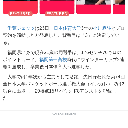
千葉ジェッツ
は23日、
日本体育大学
3年の
小川麻斗
とプロ
契約を締結したと発表した。背番号は「3」に決定してい
る。
福岡県出身で現在21歳の同選手は、176センチ76キロの
ポイントガード。
福岡第一高校
時代にウインターカップ2連
覇を達成し、卒業後日本体育大へ進学した。
大学では1年次から主力として活躍。先日行われた第74回
全日本大学バスケットボール選手権大会（インカレ）では2
試合に出場し、29得点15リバウンド8アシストを記録し
た。
ADVERTISEMENT