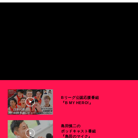
Bリーグ公認応援番組
『B MY HERO!』
島田慎二の
ポッドキャスト番組
『島田のマイク』