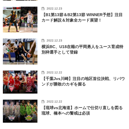
2022.12.23
【B1第13節＆B2第13節 WINNER予想】注目
カード解説＆対象全カード展望！
2022.12.23
横浜BC、U18在籍の平岡勇人をユース育成特
別枠選手として登録
2022.12.22
【千葉Jvs川崎】注目の地区首位決戦、リバウ
ンドが勝敗のカギを握る
2022.12.22
【琉球vs北海道】ホームで仕切り直しを図る
琉球、橋本への警戒は必須