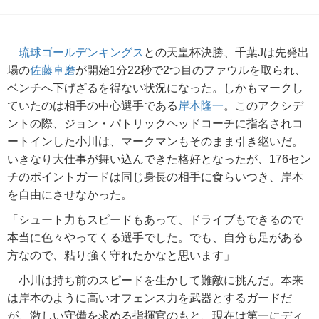
琉球ゴールデンキングス
との天皇杯決勝、千葉Jは先発出
場の
佐藤卓磨
が開始1分22秒で2つ目のファウルを取られ、
ベンチへ下げざるを得ない状況になった。しかもマークし
ていたのは相手の中心選手である
岸本隆一
。このアクシデ
ントの際、ジョン・パトリックヘッドコーチに指名されコ
ートインした小川は、マークマンもそのまま引き継いだ。
いきなり大仕事が舞い込んできた格好となったが、176セン
チのポイントガードは同じ身長の相手に食らいつき、岸本
を自由にさせなかった。
「シュート力もスピードもあって、ドライブもできるので
本当に色々やってくる選手でした。でも、自分も足がある
方なので、粘り強く守れたかなと思います」
小川は持ち前のスピードを生かして難敵に挑んだ。本来
は岸本のように高いオフェンス力を武器とするガードだ
が、激しい守備を求める指揮官のもと、現在は第一にディ