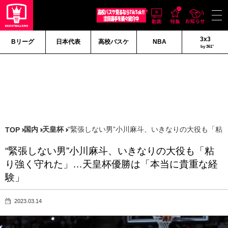
3x3
Bリーグ
日本代表
高校バスケ
NBA
by 361°
国内
天皇杯
“緊張しない男”小川麻斗、いきなりの大役も「粘
TOP
“緊張しない男”小川麻斗、いきなりの大役も「粘
り強く守れた」…天皇杯優勝は「本当に貴重な経
験」
2023.03.14