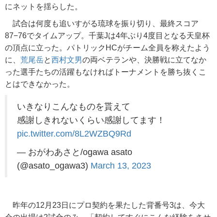
にネットを揺らした。
試合は何度も追いすがる琉球を振り切り、最終スコア
87−76でタイムアップ。千葉Jは4年ぶり4度目となる天皇杯
の頂点に立った。パトリックHCがチーム全員を称えたよう
に、
荒尾岳
と
西村文男
の両ベテランや、決勝戦に立てなか
った選手たちの活躍もなければトーナメントを勝ち抜くこ
とはできなかった。
いきなりこんなものを貰えて
感謝しきれないくらい感謝してます！
pic.twitter.com/8L2WZBQ9Rd
— おがわあさと/ogawa asato
(@asato_ogawa3)
March 13, 2023
昨年の12月23日にプロ契約を果たした背番号3は、今大