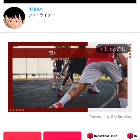
小沼克年
フリーライター
もっと読む
arrow_forward_ios
Powered by 
GliaStudios
Unmute