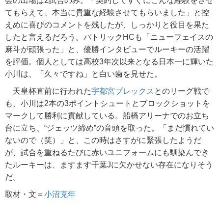
会の出場は2試合のみ。「契約してすぐにこんな経験をさせ
てもらえて、本当に貴重な経験させてもらいました」と控
えめに喜びのコメントを残したが、しっかりと役目を果た
したと言えるだろう。パトリックHCも「ニューフェイスの
麻斗が頑張った」と、優勝インタビューでルーキーの活躍
を評価。個人としては高校3年次以来となる日本一に輝いた
小川は、「久々ですね」と白い歯を見せた。
天皇杯直前に行われた
宇都宮ブレックス
とのリーグ戦で
も、小川は2本の3ポイントシュートとブロックショットを
マークして勝利に貢献している。船橋アリーナでのお立ち
台に立ち、“ジェッツ締め”の音頭を取った。「まだ慣れてい
ないので（笑）」と、この時はさすがに緊張したようだ
が、試合を重ねるたびに赤いユニフォームにも馴染んでき
たルーキーは、ますます千葉Jに欠かせない存在になりそう
だ。
取材・文＝
小沼克年