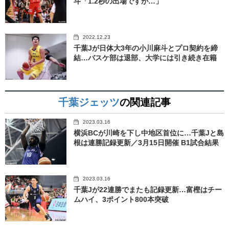
斗「1.2秒の出場ですが…」
2022.12.23
千葉Jが日体大3年の小川麻斗とプロ契約を締
結…バスケ部は退部、大学には引き続き在籍
千葉ジェッツ
の関連記事
2023.03.16
横浜BCが川崎を下し中地区首位に…千葉Jと島
根は連勝記録更新／3月15日開催 B1試合結果
2023.03.16
千葉Jが22連勝でまたも記録更新…富樫はチー
ムハイ、3ポイント800本突破