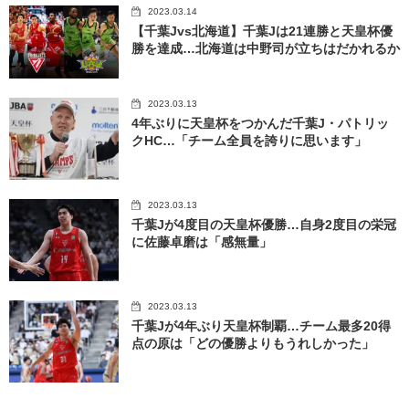
2023.03.14
【千葉Jvs北海道】千葉Jは21連勝と天皇杯優
勝を達成…北海道は中野司が立ちはだかれるか
2023.03.13
4年ぶりに天皇杯をつかんだ千葉J・パトリッ
クHC…「チーム全員を誇りに思います」
2023.03.13
千葉Jが4度目の天皇杯優勝…自身2度目の栄冠
に佐藤卓磨は「感無量」
2023.03.13
千葉Jが4年ぶり天皇杯制覇…チーム最多20得
点の原は「どの優勝よりもうれしかった」