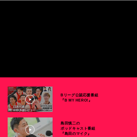
Bリーグ公認応援番組
『B MY HERO!』
島田慎二の
ポッドキャスト番組
『島田のマイク』