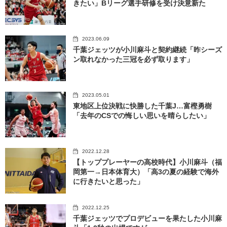
きたい」Bリーグ選手研修を受け決意新た
2023.06.09
千葉ジェッツが小川麻斗と契約継続「昨シーズ
ン取れなかった三冠を必ず取ります」
2023.05.01
東地区上位決戦に快勝した千葉J…富樫勇樹
「去年のCSでの悔しい思いを晴らしたい」
2022.12.28
【トッププレーヤーの高校時代】小川麻斗（福
岡第一→日本体育大）「高3の夏の経験で海外
に行きたいと思った」
2022.12.25
千葉ジェッツでプロデビューを果たした小川麻