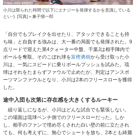
小川は限られた時間で以下にエナジーを発揮するかを意識している
という [写真]＝兼子愼一郎
「自分でもブレイクを出せたり、アタックできることも持
ち味」と自負する強みは、大一番の局面でも発揮された。9
点リードで迎えた第4クォーター中盤、千葉Jは相手陣内で
ボールを奪取。そのこぼれ球を
富樫勇樹
から受け取った小
川は、一気にスピードに乗りボールプッシュを試みた。琉
球はそれをたまらずファウルで止めたが、判定はアンスポ
ーツマンファウルとなり、小川は2本のフリースローを獲得
した。
途中入団も次第に存在感を大きくするルーキー
繰り返しになるが、小川はどんな試合でも緊張しない。
この場面は琉球ベンチ側でのフリースローだった。しか
し、相手のファンで埋め尽くされた白い壁の前に立たされ
ても、何も考えずに、無心でシュートを放ち、2本とも綺麗