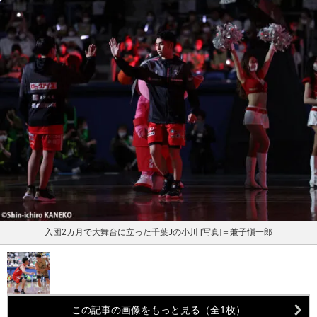
入団2カ月で大舞台に立った千葉Jの小川 [写真]＝兼子愼一郎
この記事の画像をもっと見る（全1枚）