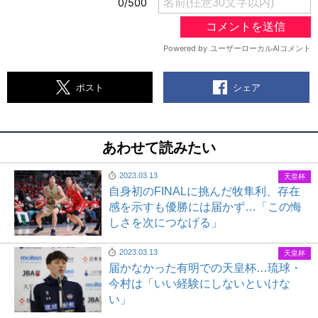
シェア
ポスト
あわせて読みたい
2023.03.13
天皇杯
自身初のFINALに挑んだ牧隼利、存在
感を示すも優勝には届かず…「この悔
しさを次につなげる」
2023.03.13
天皇杯
届かなかった有明での天皇杯…琉球・
今村は「いい経験にしないといけな
い」