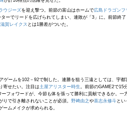
輝
が計16得点の活躍を見せた。
ラウジーズ
を迎え撃つ。前節の富山はホームで
広島ドラゴンフ
クォーターでリードを広げられてしまい、連敗が「3」に。前節終了
る
滋賀レイクス
とは1勝差がついた。
ゲームを102－92で制した。連勝を狙う三遠としては、宇都
り寄せたい。注目は
土屋アリスター時生
。前節のGAME2で15
パワーフォワードが、今節も体を張って勝利に貢献できるか。一
がりで引き離されないことが必須。
野﨑由之
や
喜志永修斗
とい
ゲームメイクが求められる。