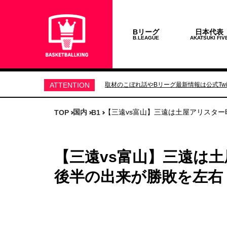
Bリーグ
日本代表
B.LEAGUE
AKATSUKI FIV
ATTENTION
取材のこぼれ話やBリーグ最新情報は公式Twit
国内
【三遠vs富山】三遠は土屋アリスタ
TOP
B1
【三遠vs富山】三遠は
後半の出来が勝敗を左右