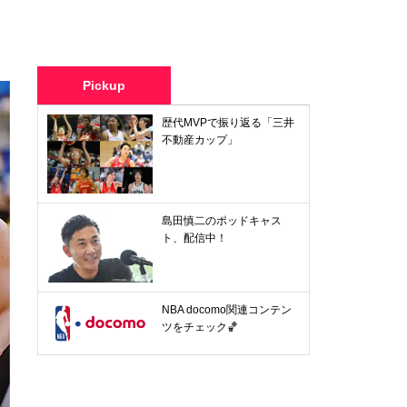
Pickup
歴代MVPで振り返る「三井
不動産カップ」
島田慎二のポッドキャス
ト、配信中！
NBA docomo関連コンテン
ツをチェック🏀