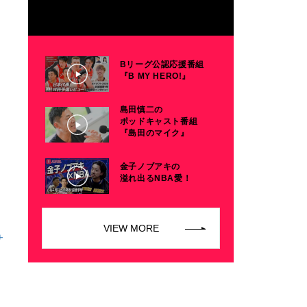
Bリーグ公認応援番組
『B MY HERO!』
島田慎二の
ポッドキャスト番組
『島田のマイク』
金子ノブアキの
溢れ出るNBA愛！
VIEW MORE
サ