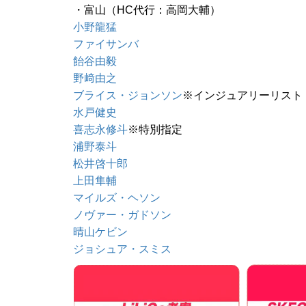
・富山（HC代行：高岡大輔）
小野龍猛
ファイサンバ
飴谷由毅
野﨑由之
ブライス・ジョンソン
※インジュアリーリスト
水戸健史
喜志永修斗
※特別指定
浦野泰斗
松井啓十郎
上田隼輔
マイルズ・ヘソン
ノヴァー・ガドソン
晴山ケビン
ジョシュア・スミス