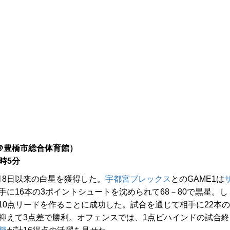
＠豊橋市総合体育館）
5時5分
月8日以来の白星を獲得した。
宇都宮ブレックス
とのGAME1は
手に16本の3ポイントシュートを沈められて68－80で黒星。し
で10点リードを作ることに成功した。試合を通じて相手に22本の
抑えて3点差で勝利。オフェンスでは、1点ビハインドの試合終