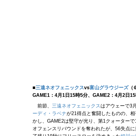
■
三遠ネオフェニックス
vs
富山グラウジーズ
（
GAME1：4月1日15時5分、GAME2：4月2日1
前節、
三遠ネオフェニックス
はアウェーで3
ーディ・ラベナ
が21得点と奮闘したものの、相
かし、GAME2は堅守が光り、第1クォーター
オフェンスリバウンドを奪われたが、56失点に