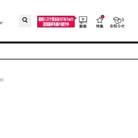
1°
30
は