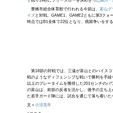
了残り19秒にフリースローを決めきった
細川一
豊橋市総合体育館で行われる今節は、
富山グ
イズ
と対戦。GAME1、GAME2ともに第3
時点ではB1全体で22位となり、残留争いをす
第18節の対戦では、三遠が富山とのハイスコア
戦のようなディフェンシブな戦いで勝利を手繰
以上のプレータイムを獲得した201センチの
の富山は、前節の反省を活かし、後半の立ち上
た若手ガード陣には、試合を通じて落ち着いた
文＝
小沼克年