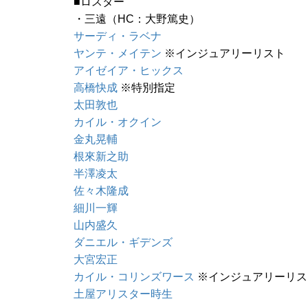
■ロスター
・三遠（HC：大野篤史）
サーディ・ラベナ
ヤンテ・メイテン
※インジュアリーリスト
アイゼイア・ヒックス
高橋快成
※特別指定
太田敦也
カイル・オクイン
金丸晃輔
根來新之助
半澤凌太
佐々木隆成
細川一輝
山内盛久
ダニエル・ギデンズ
大宮宏正
カイル・コリンズワース
※インジュアリーリス
土屋アリスター時生