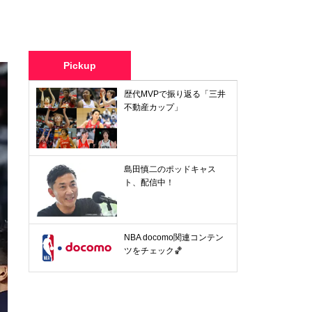
Pickup
歴代MVPで振り返る「三井
不動産カップ」
島田慎二のポッドキャス
ト、配信中！
NBA docomo関連コンテン
ツをチェック🏀