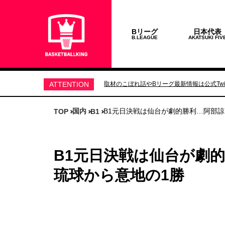
Bリーグ
日本代表
B.LEAGUE
AKATSUKI FIV
ATTENTION
取材のこぼれ話やBリーグ最新情報は公式Twit
国内
B1元日決戦は仙台が劇的勝利…阿部
TOP
B1
B1元日決戦は仙台が劇
琉球から意地の1勝