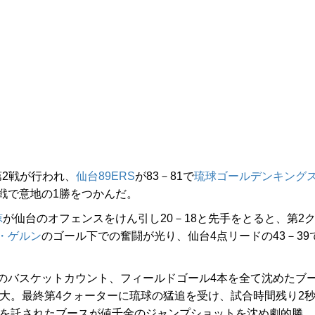
第2戦が行われ、
仙台89ERS
が83－81で
琉球ゴールデンキング
戦で意地の1勝をつかんだ。
諒
が仙台のオフェンスをけん引し20－18と先手をとると、第2
・ゲルン
のゴール下での奮闘が光り、仙台4点リードの43－39
バスケットカウント、フィールドゴール4本を全て沈めたブ
拡大。最終第4クォーターに琉球の猛追を受け、試合時間残り2
スを託されたブースが値千金のジャンプショットを沈め劇的勝