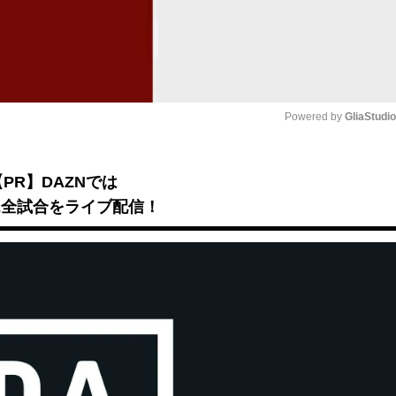
Powered by 
GliaStudi
Mute
【PR】DAZNでは
B2全試合をライブ配信！