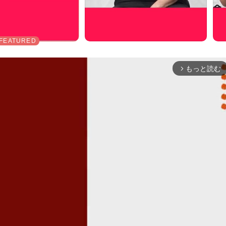
もっと読む
arrow_forward_ios