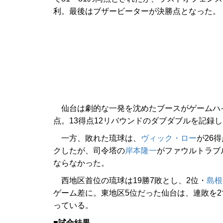
利。最後はブザービーターが決勝点となった。
仙台は劇的な一発を沈めたブースがゲームハイ
点。13得点12リバウンドのダブダブルを記録
一方、敗れた琉球は、
ヴィック・ロー
が26
クしたが、司令塔の
岸本隆一
がファウルトラブ
ならなかった。
西地区首位の琉球は19勝7敗とし、2位・
島根
ゲーム差に。東地区5位だった仙台は、連敗を2で
っている。
■試合結果