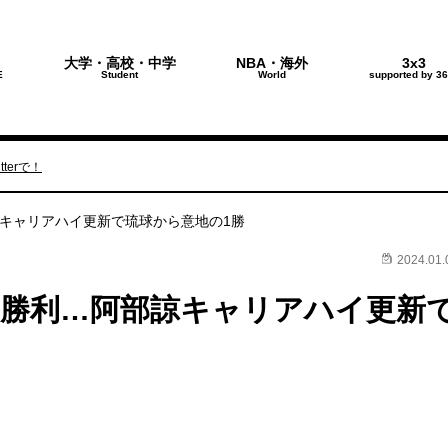
大学・高校・中学
NBA・海外
3x3
E
Student
World
supported by 36
terで！
諒キャリアハイ更新で琉球から意地の1勝
2024.01.
的勝利…阿部諒キャリアハイ更新