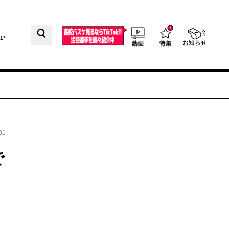
1°
01
で