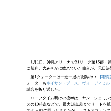
1月1日、沖縄アリーナでB1リーグ第15節・
に勝利。大みそかに敗れていた仙台が、元日決
第1クォーターは一進一退の攻防の中、
阿部
ォーターも
ネイサン・ブース
、
ヴォーディミル
試合を折り返した。
ハーフタイム明けの後半は、ヤン・ジェミンの
スの10得点などで、最大16点差までリードを
で81－81の同点とされたが、ラストオフェン