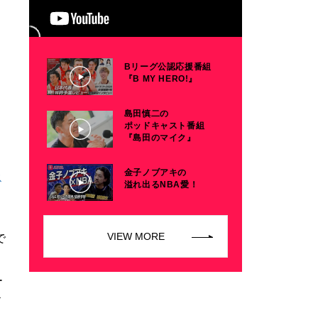
Bリーグ公認応援番組
『B MY HERO!』
島田慎二の
ポッドキャスト番組
『島田のマイク』
金子ノブアキの
ス
溢れ出るNBA愛！
ク
VIEW MORE
で
ー
秒