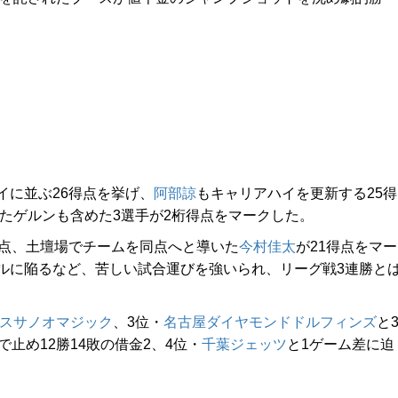
に並ぶ26得点を挙げ、
阿部諒
もキャリアハイを更新する25得
したゲルンも含めた3選手が2桁得点をマークした。
得点、土壇場でチームを同点へと導いた
今村佳太
が21得点をマー
ルに陥るなど、苦しい試合運びを強いられ、リーグ戦3連勝と
スサノオマジック
、3位・
名古屋ダイヤモンドドルフィンズ
と
止め12勝14敗の借金2、4位・
千葉ジェッツ
と1ゲーム差に迫