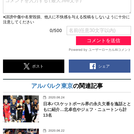
シェア
ポスト
アルバルク東京
の関連記事
2020.06.24
日本バスケットボール界の永久欠番を逸話とと
もに紹介…北卓也やジェフ・ニュートンら計
13名
2020.06.22