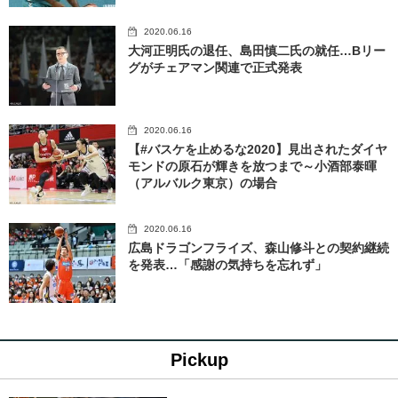
2020.06.16
大河正明氏の退任、島田慎二氏の就任…Bリー
グがチェアマン関連で正式発表
2020.06.16
【#バスケを止めるな2020】見出されたダイヤ
モンドの原石が輝きを放つまで～小酒部泰暉
（アルバルク東京）の場合
2020.06.16
広島ドラゴンフライズ、森山修斗との契約継続
を発表…「感謝の気持ちを忘れず」
Pickup