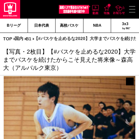
3x3
Bリーグ
日本代表
高校バスケ
NBA
by 361°
国内
【#バスケを止めるな2020】大学までバスケを続け
TOP
B1
【写真・2枚目】【#バスケを止めるな2020】大学
までバスケを続けたからこそ見えた将来像～森高
大（アルバルク東京）