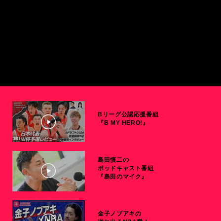
Bリーグ公認応援番組
『B MY HERO!』
島田慎二の
ポッドキャスト番組
『島田のマイク』
金子ノブアキの