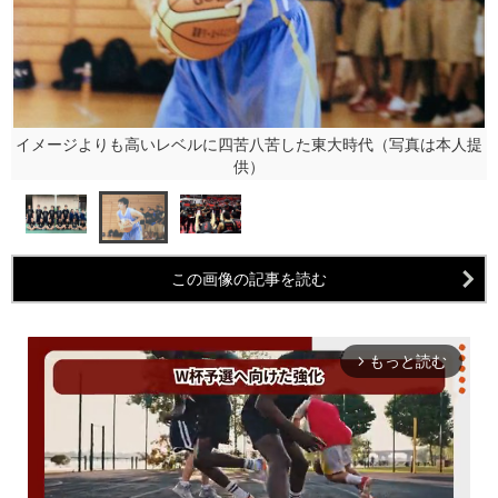
イメージよりも高いレベルに四苦八苦した東大時代（写真は本人提
供）
この画像の記事を読む
もっと読む
arrow_forward_ios