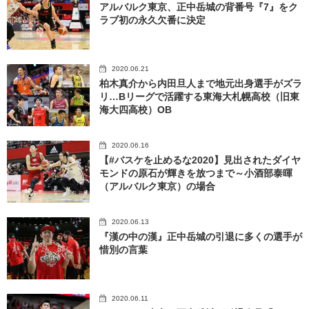
アルバルク東京、正中岳城の背番号『7』をク
ラブ初の永久欠番に決定
2020.06.21
柏木真介から内田旦人まで地元出身選手がズラ
リ…Bリーグで活躍する東海大札幌高校（旧東
海大四高校）OB
2020.06.16
【#バスケを止めるな2020】見出されたダイヤ
モンドの原石が輝きを放つまで～小酒部泰暉
（アルバルク東京）の場合
2020.06.13
『漢の中の漢』正中岳城の引退に多くの選手が
惜別の言葉
2020.06.11