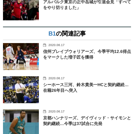
アルバルク東京の正中岳城が引退会見「すべて
をやり切りました」
B1
の関連記事
2020.06.17
信州ブレイブウォリアーズ、今季平均12.6得点
をマークした増子匠を獲得
2020.06.17
シーホース三河、鈴木貴美一HCと契約継続…
在籍26年目へ突入
2020.06.17
京都ハンナリーズ、デイヴィッド・サイモンと
契約継続…今季は37試合に先発