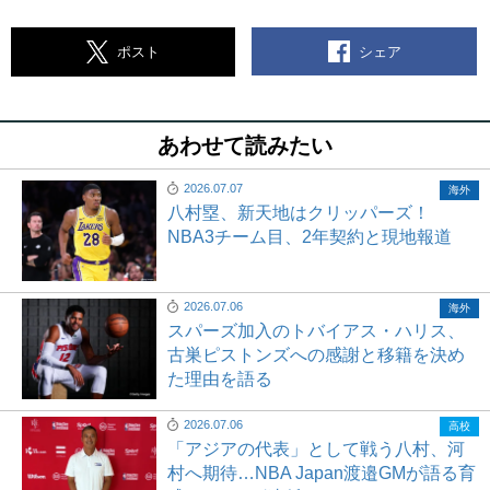
シェア
ポスト
あわせて読みたい
2026.07.07
海外
八村塁、新天地はクリッパーズ！
NBA3チーム目、2年契約と現地報道
2026.07.06
海外
スパーズ加入のトバイアス・ハリス、
古巣ピストンズへの感謝と移籍を決め
た理由を語る
2026.07.06
高校
「アジアの代表」として戦う八村、河
村へ期待…NBA Japan渡邉GMが語る育