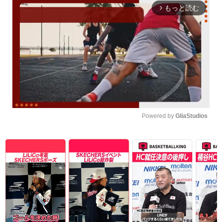
もっと読む
arrow_forward_ios
Powered by 
GliaStudios
Unmute