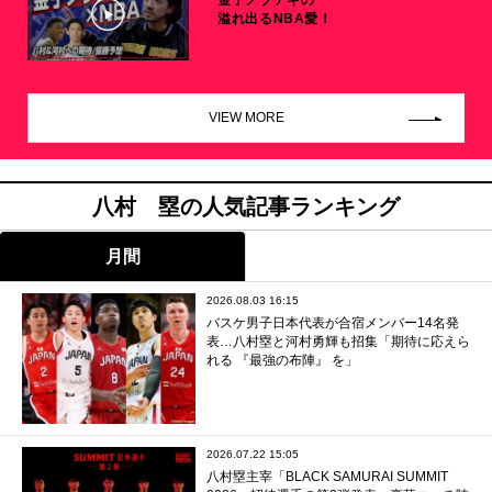
金子ノブアキの
溢れ出るNBA愛！
VIEW MORE
八村 塁の人気記事ランキング
月間
2026.08.03 16:15
バスケ男子日本代表が合宿メンバー14名発
表…八村塁と河村勇輝も招集「期待に応えら
れる 『最強の布陣』 を」
2026.07.22 15:05
八村塁主宰「BLACK SAMURAI SUMMIT