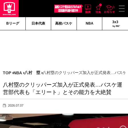
3x3
Bリーグ
日本代表
高校バスケ
NBA
by 361°
八村 塁
八村塁のクリッパーズ加入が正式発表…バスケ
TOP
NBA
八村塁のクリッパーズ加入が正式発表…バスケ運
営部代表も「エリート」とその能力を大絶賛
2026.07.07