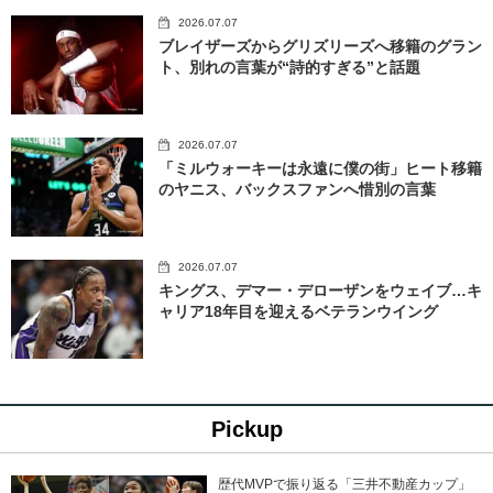
2026.07.07
ブレイザーズからグリズリーズへ移籍のグラン
ト、別れの言葉が“詩的すぎる”と話題
2026.07.07
「ミルウォーキーは永遠に僕の街」ヒート移籍
のヤニス、バックスファンへ惜別の言葉
2026.07.07
キングス、デマー・デローザンをウェイブ…キ
ャリア18年目を迎えるベテランウイング
Pickup
歴代MVPで振り返る「三井不動産カップ」