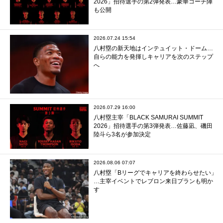
2026」招待選手の第2弾発表…豪華コーチ陣
も公開
2026.07.24 15:54
八村塁の新天地はインテュイット・ドーム…
自らの能力を発揮しキャリアを次のステップ
へ
2026.07.29 16:00
八村塁主宰「BLACK SAMURAI SUMMIT
2026」招待選手の第3弾発表…佐藤凪、磯田
陸斗ら3名が参加決定
2026.08.06 07:07
八村塁「Bリーグでキャリアを終わらせたい」
…主宰イベントでレブロン来日プランも明か
す