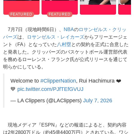
7月7日（現地時間6日）、
NBA
の
ロサンゼルス・クリッ
パーズ
は、
ロサンゼルス・レイカーズ
からフリーエージェ
ント（FA）となっていた
八村塁
との契約を正式に合意した
と発表した。クリッパーズのバスケットボール運営部代表
を務めるローレンス・フランク氏が公式リリースを通じて
明らかにしている。
Welcome to
#ClipperNation
, Rui Hachimura ❤️
💙
pic.twitter.com/PJfTEfGVUJ
— LA Clippers (@LAClippers)
July 7, 2026
現地メディア『ESPN』などの報道によると、契約内容
は2年2800万ドル（約45億4400万円）とされている。ワシ