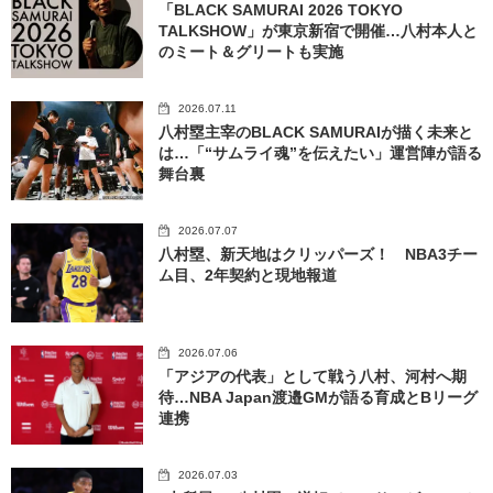
「BLACK SAMURAI 2026 TOKYO
TALKSHOW」が東京新宿で開催…八村本人と
のミート＆グリートも実施
2026.07.11
八村塁主宰のBLACK SAMURAIが描く未来と
は…「“サムライ魂”を伝えたい」運営陣が語る
舞台裏
2026.07.07
八村塁、新天地はクリッパーズ！ NBA3チー
ム目、2年契約と現地報道
2026.07.06
「アジアの代表」として戦う八村、河村へ期
待…NBA Japan渡邉GMが語る育成とBリーグ
連携
2026.07.03