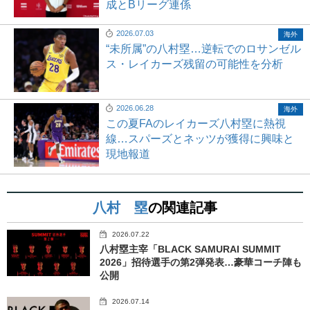
成とBリーグ連係
2026.07.03
海外
“未所属”の八村塁…逆転でのロサンゼル
ス・レイカーズ残留の可能性を分析
2026.06.28
海外
この夏FAのレイカーズ八村塁に熱視
線…スパーズとネッツが獲得に興味と
現地報道
八村 塁
の関連記事
2026.07.22
八村塁主宰「BLACK SAMURAI SUMMIT
2026」招待選手の第2弾発表…豪華コーチ陣も
公開
2026.07.14