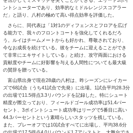
を活かしてミスマッチを突くことができる、エリート3ポイ
ントシューターであり、効率的なミドルレンジスコアラー
だ」と語り、八村の極めて高い得点効率を評価した。
さらに、同代表は「1対1のディフェンスとフロアを広げ
る能力で、我々のフロントコートを強化してくれるだろ
う。ルイはチームメートからも好かれ、尊敬されており、
今なお成長を続けている。彼をチームに迎えることができ
て非常にエキサイトしている」と続け、攻守両面における
貢献度やチームに好影響を与える人間性についても最大級
の賛辞を贈っている。
富山県出身で現在28歳の八村は、昨シーズンにレイカー
ズで68試合（うち41試合で先発）に出場。1試合平均28.3分
の出場で11.5得点3.3リバウンドを記録した。特にシュート
精度が際立っており、フィールドゴール成功率は51.4パー
セント、3ポイントシュート成功率はリーグで5番目に高い
44.3パーセントという素晴らしいスタッツを残している。
また、プレーオフでは10試合すべてに出場し、平均38.6分
の出場で17.5得点4.0リバウンド1.7アシストと、大舞台でさ