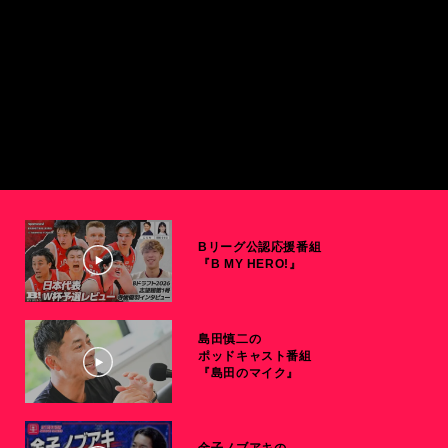
Bリーグ公認応援番組
『B MY HERO!』
島田慎二の
ポッドキャスト番組
『島田のマイク』