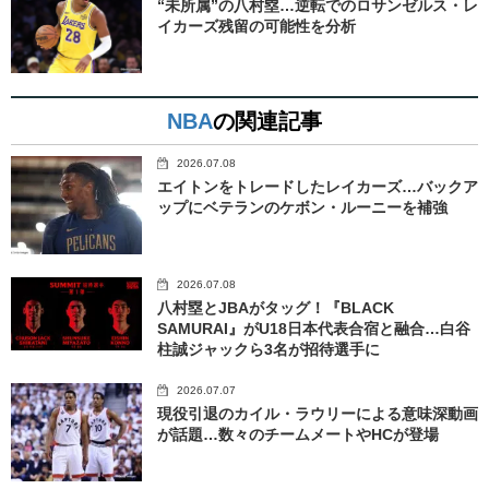
“未所属”の八村塁…逆転でのロサンゼルス・レ
イカーズ残留の可能性を分析
NBA
の関連記事
2026.07.08
エイトンをトレードしたレイカーズ…バックア
ップにベテランのケボン・ルーニーを補強
2026.07.08
八村塁とJBAがタッグ！『BLACK
SAMURAI』がU18日本代表合宿と融合…白谷
柱誠ジャックら3名が招待選手に
2026.07.07
現役引退のカイル・ラウリーによる意味深動画
が話題…数々のチームメートやHCが登場