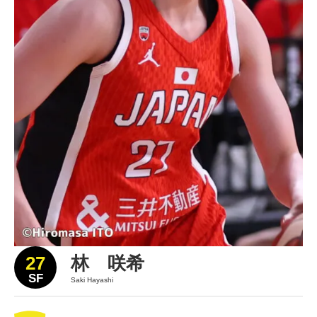
27
林 咲希
SF
Saki Hayashi