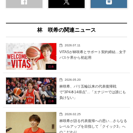
林 咲希の関連ニュース
2026.07.11
VITASが林咲希とサポート契約締結…女子
バスケ界から初起用
日本
2026.05.20
林咲希、パリ五輪以来の代表復帰戦
で“3P4本14得点”…「エナジーでは誰にも
負けない」
日本
2026.02.25
林咲希が語る代表復帰への思い…さらなる
レベルアップを目指して「クイック3」へ
のこだわり