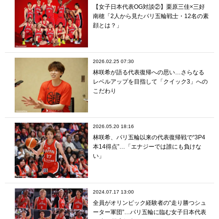
【女子日本代表OG対談②】栗原三佳×三好
南穂「2人から見たパリ五輪戦士・12名の素
顔とは？」
2026.02.25 07:30
林咲希が語る代表復帰への思い…さらなる
レベルアップを目指して「クイック3」への
こだわり
2026.05.20 18:16
林咲希、パリ五輪以来の代表復帰戦で“3P4
本14得点”…「エナジーでは誰にも負けな
い」
2024.07.17 13:00
全員がオリンピック経験者の“走り勝つシュ
ーター軍団”…パリ五輪に臨む女子日本代表