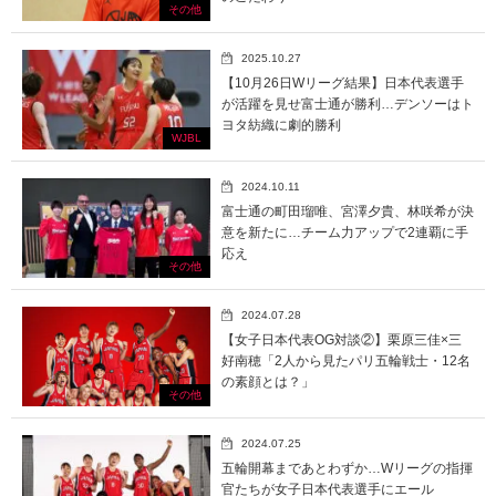
その他
2025.10.27
【10月26日Wリーグ結果】日本代表選手
が活躍を見せ富士通が勝利…デンソーはト
ヨタ紡織に劇的勝利
WJBL
2024.10.11
富士通の町田瑠唯、宮澤夕貴、林咲希が決
意を新たに…チーム力アップで2連覇に手
応え
その他
2024.07.28
【女子日本代表OG対談②】栗原三佳×三
好南穂「2人から見たパリ五輪戦士・12名
の素顔とは？」
その他
2024.07.25
五輪開幕まであとわずか…Wリーグの指揮
官たちが女子日本代表選手にエール