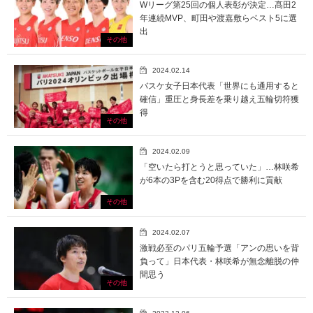
Wリーグ第25回の個人表彰が決定…髙田2
年連続MVP、町田や渡嘉敷らベスト5に選
出
その他
2024.02.14
バスケ女子日本代表「世界にも通用すると
確信」重圧と身長差を乗り越え五輪切符獲
得
その他
2024.02.09
「空いたら打とうと思っていた」…林咲希
が6本の3Pを含む20得点で勝利に貢献
その他
2024.02.07
激戦必至のパリ五輪予選「アンの思いを背
負って」日本代表・林咲希が無念離脱の仲
間思う
その他