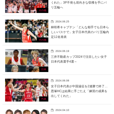
くれた」3P不発も前向きな収穫を手にパ
リ五輪へ
その他
2024.06.25
林咲希キャプテン「どんな相手でも日本ら
しいバスケで」女子日本代表のパリ五輪内
定12名発表
その他
2024.06.19
三井不動産カップ2024で注目したい女子
日本代表選手4選～
日本
2024.06.08
女子日本代表が中国遠征を2連勝で終了…
恩塚HCは結果に手ごたえ「練習の成果を
出してくれた」
代表
2024.04.10