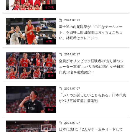
その他
2024.07.23
富士通の内尾聡菜が「〇〇なチームメー
ト」を回答…町田瑠唯はおっちょこちょ
い、林咲希はクレイジー
WJBL
2024.07.17
全員がオリンピック経験者の“走り勝つシ
ューター軍団”…パリ五輪に臨む女子日本
代表12名を徹底紹介！
日本
2024.07.07
「いくつか試したいこともある」日本代表
がパリ五輪直前に前哨戦
代表
2024.07.07
日本代表HC「2人がチームをリードして