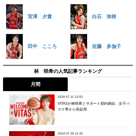
宮澤 夕貴
白石 弥桜
田中 こころ
佐藤 多伽子
林 咲希の人気記事ランキング
月間
2026.07.11 12:52
VITASが林咲希とサポート契約締結…女子バ
スケ界から初起用
2024.07.28 11:32