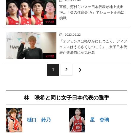
2023.12.06
富樫、河村らバスケ日本代表が地上波出
演…『炎の体育会TV』でシュート企画に
挑戦
その他
2023.06.22
「オフェンスは軽やかにしつこく、ディフ
ェンスはうるさくしつこく」…女子日本代
表が渡豪前に意気込み
その他
1
2
林 咲希と同じ女子日本代表の選手
樋口 鈴乃
星 杏璃