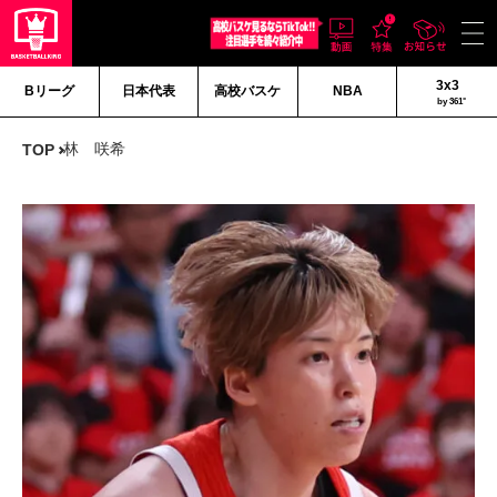
3x3
Bリーグ
日本代表
高校バスケ
NBA
by 361°
林 咲希
TOP