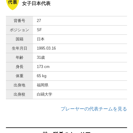
女子日本代表
背番号
27
ポジション
SF
国籍
日本
生年月日
1995.03.16
年齢
31歳
身長
173 cm
体重
65 kg
出身地
福岡県
出身校
白鷗大学
プレーヤーの代表チームを見る