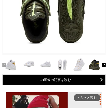
この画像の記事を読む
もっと読む
arrow_forward_ios