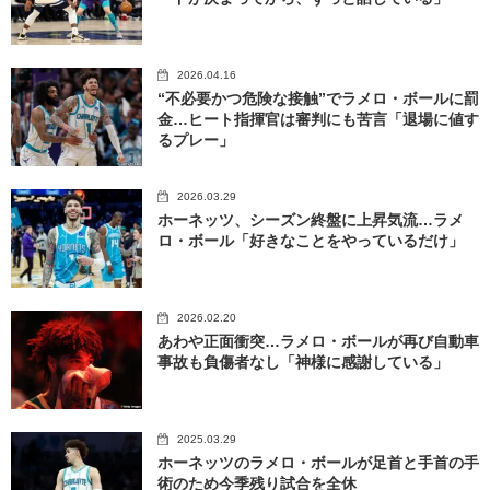
2026.04.16
“不必要かつ危険な接触”でラメロ・ボールに罰
金…ヒート指揮官は審判にも苦言「退場に値す
るプレー」
2026.03.29
ホーネッツ、シーズン終盤に上昇気流…ラメ
ロ・ボール「好きなことをやっているだけ」
2026.02.20
あわや正面衝突…ラメロ・ボールが再び自動車
事故も負傷者なし「神様に感謝している」
2025.03.29
ホーネッツのラメロ・ボールが足首と手首の手
術のため今季残り試合を全休