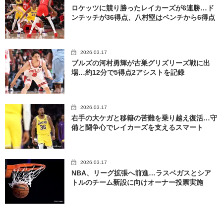
ロケッツに競り勝ったレイカーズが6連勝…ド
ンチッチが36得点、八村塁はベンチから6得点
2026.03.17
ブルズの河村勇輝が古巣グリズリーズ戦に出
場…約12分で5得点2アシストを記録
2026.03.17
右手の大ケガと移籍の苦難を乗り越え復活…守
備と闘争心でレイカーズを支えるスマート
2026.03.17
NBA、リーグ拡張へ前進…ラスベガスとシア
トルのチーム新設に向けオーナー投票実施