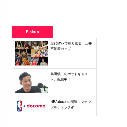
Pickup
歴代MVPで振り返る「三井
不動産カップ」
島田慎二のポッドキャス
ト、配信中！
NBA docomo関連コンテン
ツをチェック🏀