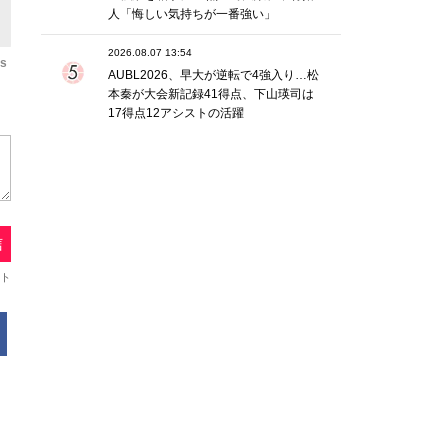
人「悔しい気持ちが一番強い」
2026.08.07 13:54
os
AUBL2026、早大が逆転で4強入り…松
本秦が大会新記録41得点、下山瑛司は
17得点12アシストの活躍