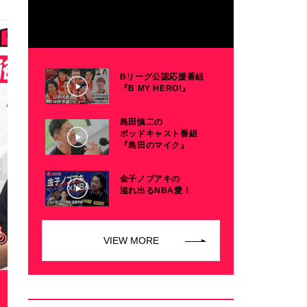
Bリーグ公認応援番組
『B MY HERO!』
島田慎二の
ポッドキャスト番組
『島田のマイク』
金子ノブアキの
溢れ出るNBA愛！
VIEW MORE