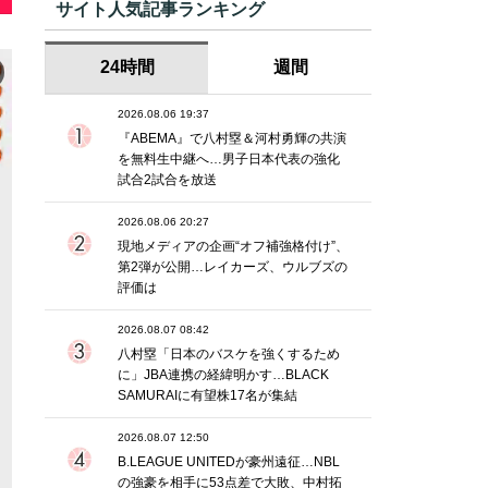
サイト人気記事ランキング
24時間
週間
2026.08.06 19:37
『ABEMA』で八村塁＆河村勇輝の共演
を無料生中継へ…男子日本代表の強化
試合2試合を放送
2026.08.06 20:27
現地メディアの企画“オフ補強格付け”、
第2弾が公開…レイカーズ、ウルブズの
評価は
2026.08.07 08:42
八村塁「日本のバスケを強くするため
に」JBA連携の経緯明かす…BLACK
SAMURAIに有望株17名が集結
2026.08.07 12:50
B.LEAGUE UNITEDが豪州遠征…NBL
の強豪を相手に53点差で大敗、中村拓