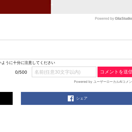
Powered by 
GliaStudi
Mute
シェア