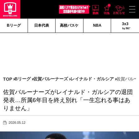
3x3
Bリーグ
日本代表
高校バスケ
NBA
by 361°
Bリーグ
佐賀バルーナーズ
レイナルド・ガルシア
佐賀バルー
TOP
佐賀バルーナーズがレイナルド・ガルシアの退団
発表…所属6年目を終え別れ「一生忘れる事はあ
りません」
2026.05.12