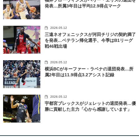
発表…所属3年目は平均12.9得点マーク
2026.05.12
三遠ネオフェニックスが河田チリジの契約満了
を発表…ベテラン帰化選手、今季はB1リーグ
戦46戦出場
2026.05.12
横浜BCがキーファー・ラベナの退団発表…所
属2年目は11.9得点3.2アシスト記録
2026.05.12
宇都宮ブレックスがジェレットの退団発表…優
勝に貢献した主力「心から感謝しています」