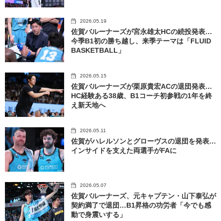
2026.05.19
佐賀バルーナーズが宮永雄太HCの続投発表…
今季B1初の勝ち越し、来季テーマは「FLUID
BASKETBALL」
2026.05.15
佐賀バルーナーズが栗原貴宏ACの退団発表…
HC経験ある38歳、B1コーチ初参戦の1年を終
え新天地へ
2026.05.11
佐賀がハレルソンとグローヴスの退団を発表…
インサイドを支えた両選手がFAに
2026.05.07
佐賀バルーナーズ、元キャプテン・山下泰弘が
契約満了で退団…B1昇格の功労者「今でも感
動で身震いする」