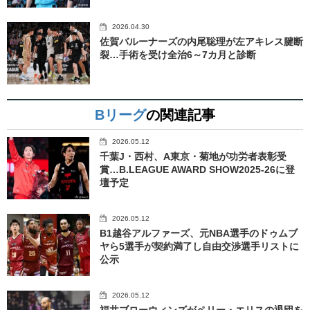
2026.04.30
佐賀バルーナーズの内尾聡理が左アキレス腱断
裂…手術を受け全治6～7カ月と診断
Bリーグ
の関連記事
2026.05.12
千葉J・西村、A東京・菊地が功労者表彰受
賞…B.LEAGUE AWARD SHOW2025-26に登
壇予定
2026.05.12
B1越谷アルファーズ、元NBA選手のドゥムブ
ヤら5選手が契約満了し自由交渉選手リストに
公示
2026.05.12
福井ブローウィンズがペリー・エリスの退団を