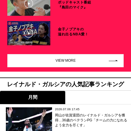
ポッドキャスト番組
『島田のマイク』
金子ノブアキの
溢れ出るNBA愛！
VIEW MORE
レイナルド・ガルシアの人気記事ランキング
月間
2026.07.06 17:45
岡山が佐賀退団のレイナルド・ガルシアを獲
得…36歳のベテランPG「チームの力になれる
よう全力を尽くす」