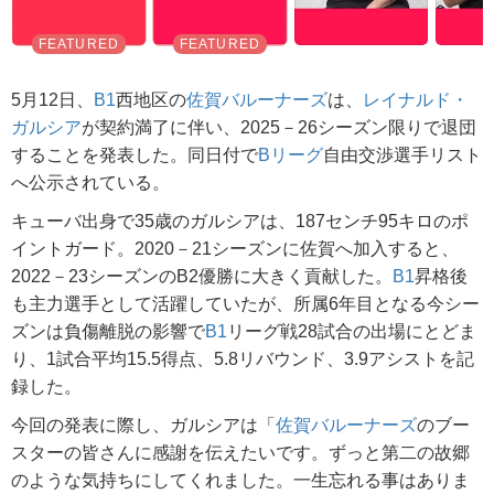
5月12日、
B1
西地区の
佐賀バルーナーズ
は、
レイナルド・
ガルシア
が契約満了に伴い、2025－26シーズン限りで退団
することを発表した。同日付で
Bリーグ
自由交渉選手リスト
へ公示されている。
キューバ出身で35歳のガルシアは、187センチ95キロのポ
イントガード。2020－21シーズンに佐賀へ加入すると、
2022－23シーズンのB2優勝に大きく貢献した。
B1
昇格後
も主力選手として活躍していたが、所属6年目となる今シー
ズンは負傷離脱の影響で
B1
リーグ戦28試合の出場にとどま
り、1試合平均15.5得点、5.8リバウンド、3.9アシストを記
録した。
今回の発表に際し、ガルシアは「
佐賀バルーナーズ
のブー
スターの皆さんに感謝を伝えたいです。ずっと第二の故郷
のような気持ちにしてくれました。一生忘れる事はありま