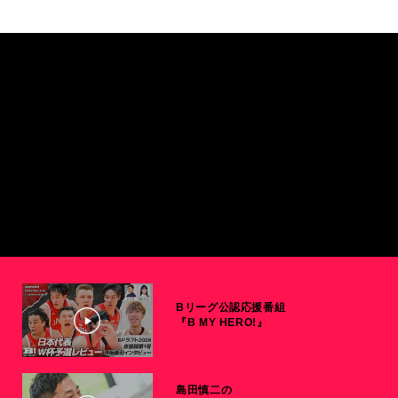
Bリーグ公認応援番組
『B MY HERO!』
島田慎二の