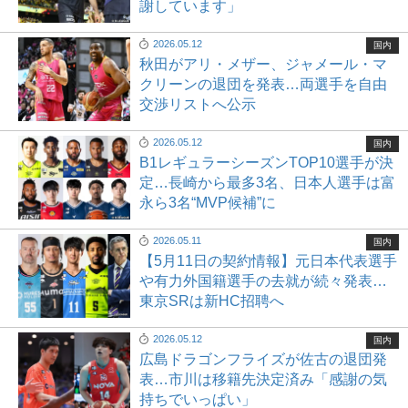
謝しています」
2026.05.12
国内
秋田がアリ・メザー、ジャメール・マ
クリーンの退団を発表…両選手を自由
交渉リストへ公示
2026.05.12
国内
B1レギュラーシーズンTOP10選手が決
定…長崎から最多3名、日本人選手は富
永ら3名“MVP候補”に
2026.05.11
国内
【5月11日の契約情報】元日本代表選手
や有力外国籍選手の去就が続々発表…
東京SRは新HC招聘へ
2026.05.12
国内
広島ドラゴンフライズが佐古の退団発
表…市川は移籍先決定済み「感謝の気
持ちでいっぱい」