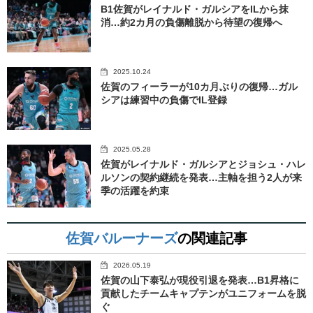
B1佐賀がレイナルド・ガルシアをILから抹
消…約2カ月の負傷離脱から待望の復帰へ
2025.10.24
佐賀のフィーラーが10カ月ぶりの復帰…ガル
シアは練習中の負傷でIL登録
2025.05.28
佐賀がレイナルド・ガルシアとジョシュ・ハレ
ルソンの契約継続を発表…主軸を担う2人が来
季の活躍を約束
佐賀バルーナーズ
の関連記事
2026.05.19
佐賀の山下泰弘が現役引退を発表…B1昇格に
貢献したチームキャプテンがユニフォームを脱
ぐ