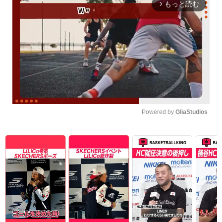
もっと読む
arrow_forward_ios
Powered by 
GliaStudios
Unmute