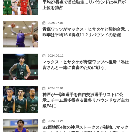
平均27得点で首位独走…リバウンドは神戸が
上位を独占
2025.07.01
青森ワッツがマックス・ヒサタケと契約合意…
昨季は平均16.6得点11.2リバウンドの活躍
2024.06.12
マックス・ヒサタケが青森ワッツへ復帰「私は
皆さんと一緒に青森のために戦う」
2024.05.01
神戸が一挙5選手を自由交渉選手リストに公
示…チーム最多得点＆最多リバウンドなど主力
級FAに
2024.01.25
B2西地区4位の神戸ストークスが補強…マック