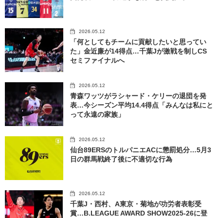
2026.05.12
「何としてもチームに貢献したいと思ってい
た」金近廉が14得点…千葉Jが激戦を制しCS
セミファイナルへ
2026.05.12
青森ワッツがラシャード・ケリーの退団を発
表…今シーズン平均14.4得点「みんなは私にと
って永遠の家族」
2026.05.12
仙台89ERSのトルパニエACに懲罰処分…5月3
日の群馬戦終了後に不適切な行為
2026.05.12
千葉J・西村、A東京・菊地が功労者表彰受
賞…B.LEAGUE AWARD SHOW2025-26に登