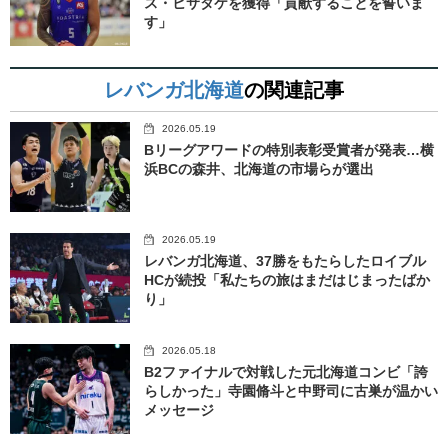
ス・ヒサタケを獲得「貢献することを誓いま
す」
レバンガ北海道
の関連記事
2026.05.19
Bリーグアワードの特別表彰受賞者が発表…横
浜BCの森井、北海道の市場らが選出
2026.05.19
レバンガ北海道、37勝をもたらしたロイブル
HCが続投「私たちの旅はまだはじまったばか
り」
2026.05.18
B2ファイナルで対戦した元北海道コンビ「誇
らしかった」寺園脩斗と中野司に古巣が温かい
メッセージ