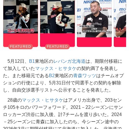
5月12日、
B1
東地区の
レバンガ北海道
は、期限付移籍に
て加入していた
マックス・ヒサタケ
の契約満了を発表し
た。また移籍元である
B2
東地区の
青森ワッツ
はチームオプ
ションの行使により、5月31日付で同選手との契約を解除
し、自由交渉選手リストへ公示することを発表した。
28歳の
マックス・ヒサタケ
はアメリカ出身で、203セン
チ105キロのパワーフォワード。2021－22シーズンにサン
ロッカーズ渋谷に加入後、計7チームを渡り歩いた。2024
－25シーズンに青森に加入したのち、今シーズン途中の
2026年3月に期限付移籍にて北海道に加入した。北海道で