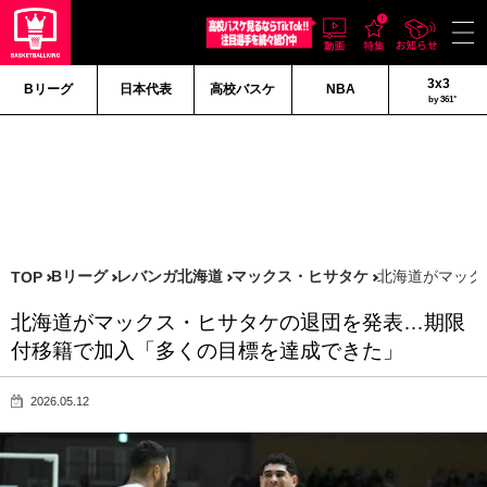
3x3
Bリーグ
日本代表
高校バスケ
NBA
by 361°
Bリーグ
レバンガ北海道
マックス・ヒサタケ
北海道がマック
TOP
北海道がマックス・ヒサタケの退団を発表…期限
付移籍で加入「多くの目標を達成できた」
2026.05.12