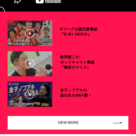
Bリーグ公認応援番組
『B MY HERO!』
島田慎二の
ポッドキャスト番組
『島田のマイク』
金子ノブアキの
溢れ出るNBA愛！
VIEW MORE