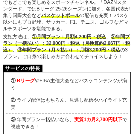
でもどこでも楽しめるスポーツチャンネル。「DAZNスタ
ンダード」ではBリーグ 25-26シーズンに加え、各国代表が
集う国際大会など
バスケットボール
の配信も充実！ バスケ
以外にもプロ野球、サッカー、F1、テニス、ゴルフなどマ
ルチスポーツを堪能できる。
支払方法は、
①月間プラン：月額4,200円・税込
、
②年間プ
ラン（一括払い）：32,000円・税込（月換算約2,667円・税
込）
、
③年間プラン（月々払い）：月額3,200円・税込
の3
プラン。ご自身の楽しみ方に合わせてチョイスしよう！
①
Bリーグ
やFIBA主催大会などバスケコンテンツが揃
う！
②
ライブ配信はもちろん、見逃し配信やハイライト充
実
③
年間プラン一括払いなら、
実質1カ月2,700円以下
で
視聴できる！