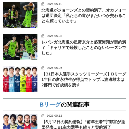
2026.05.11
北海道がジョーンズとの契約満了…オカフォー
は退団決定「私たちの道がまたいつか交わるこ
とを願っています」
2026.05.08
レバンガ北海道の星野京介と盛實海翔が契約満
了「キャリアで経験したことのないシーズンで
した」
2026.05.05
【B1日本人選手スタッツリーダーズ】Bリーグ
1年目の富永啓生が得点でトップ…渡邊雄太は
2部門で好成績を残す
Bリーグ
の関連記事
2026.05.12
【5月12日の契約情報】“前年王者”宇都宮が退
団発表…B1主力選手も続々と契約満了