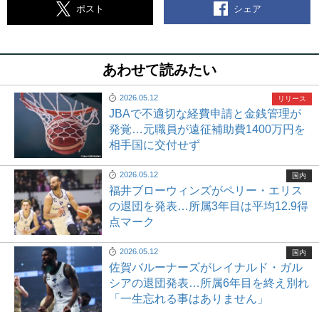
シェア
ポスト
あわせて読みたい
2026.05.12
リリース
JBAで不適切な経費申請と金銭管理が
発覚…元職員が遠征補助費1400万円を
相手国に交付せず
2026.05.12
国内
福井ブローウィンズがペリー・エリス
の退団を発表…所属3年目は平均12.9得
点マーク
2026.05.12
国内
佐賀バルーナーズがレイナルド・ガル
シアの退団発表…所属6年目を終え別れ
「一生忘れる事はありません」