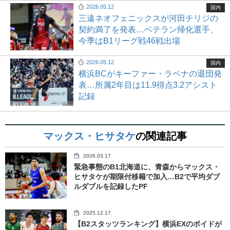
2026.05.12
国内
三遠ネオフェニックスが河田チリジの
契約満了を発表…ベテラン帰化選手、
今季はB1リーグ戦46戦出場
2026.05.12
国内
横浜BCがキーファー・ラベナの退団発
表…所属2年目は11.9得点3.2アシスト
記録
マックス・ヒサタケ
の関連記事
2026.03.17
緊急事態のB1北海道に、青森からマックス・
ヒサタケが期限付移籍で加入…B2で平均ダブ
ルダブルを記録したPF
2025.12.17
【B2スタッツランキング】横浜EXのボイドが