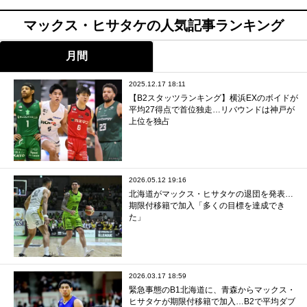
マックス・ヒサタケの人気記事ランキング
月間
2025.12.17 18:11
【B2スタッツランキング】横浜EXのボイドが
平均27得点で首位独走…リバウンドは神戸が
上位を独占
2026.05.12 19:16
北海道がマックス・ヒサタケの退団を発表…
期限付移籍で加入「多くの目標を達成でき
た」
2026.03.17 18:59
緊急事態のB1北海道に、青森からマックス・
ヒサタケが期限付移籍で加入…B2で平均ダブ