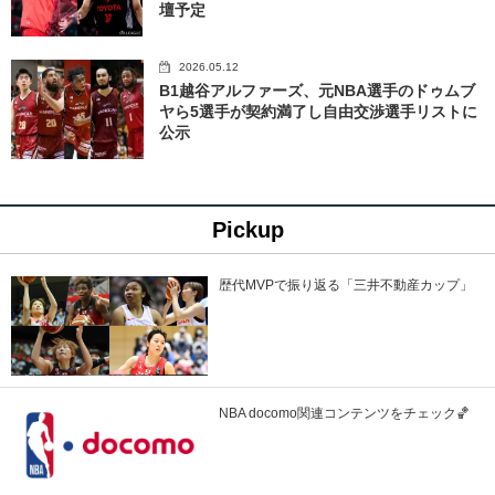
壇予定
2026.05.12
B1越谷アルファーズ、元NBA選手のドゥムブ
ヤら5選手が契約満了し自由交渉選手リストに
公示
Pickup
歴代MVPで振り返る「三井不動産カップ」
NBA docomo関連コンテンツをチェック🏀