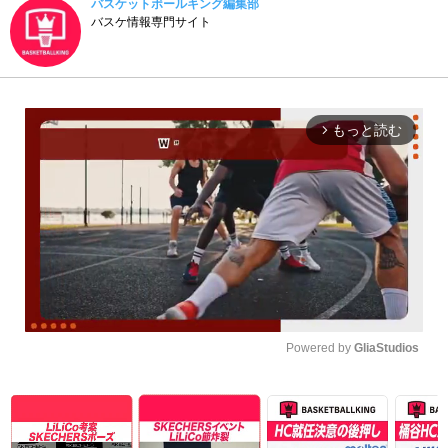
バスケットボールキング編集部
バスケ情報専門サイト
もっと読む
arrow_forward_ios
Powered by 
GliaStudios
Unmute