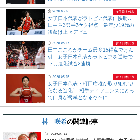
2026.05.16
女子日本代表
女子日本代表がラトビア代表に快勝…
田中ら3選手2ケタ得点、最年少19歳の
後藤は上々デビュー
2026.05.17
女子日本代表
田中こころがチーム最多15得点でけん
引…女子日本代表がラトビアを逆転で
下し強化試合2連勝
2026.05.15
女子日本代表
女子日本代表・町田瑠唯が取り組む“さ
らなる進化”…相手ディフェンスにとっ
て自身が脅威となる存在に
林 咲希
の関連記事
2026.07.11