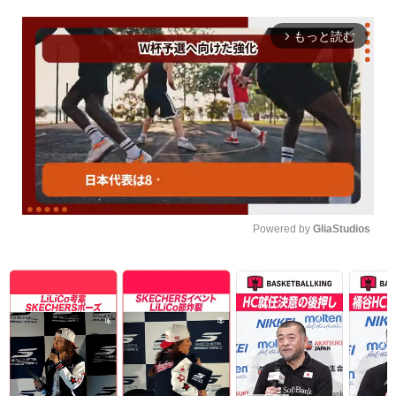
もっと読む
arrow_forward_ios
Powered by 
GliaStudios
Unmute