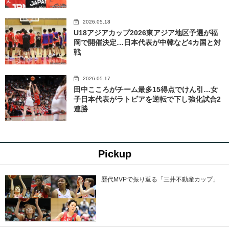
2026.05.18
U18アジアカップ2026東アジア地区予選が福
岡で開催決定…日本代表が中韓など4カ国と対
戦
2026.05.17
田中こころがチーム最多15得点でけん引…女
子日本代表がラトビアを逆転で下し強化試合2
連勝
Pickup
歴代MVPで振り返る「三井不動産カップ」