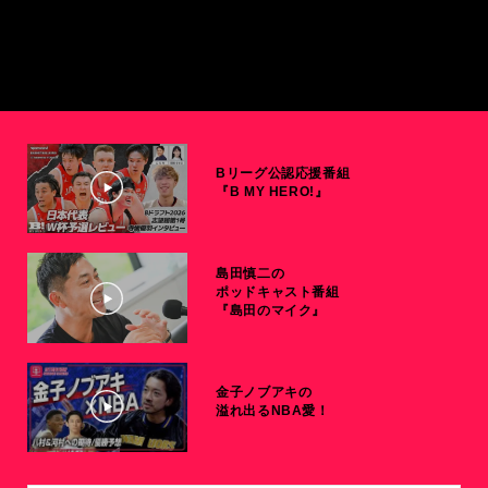
Bリーグ公認応援番組
『B MY HERO!』
島田慎二の
ポッドキャスト番組
『島田のマイク』
金子ノブアキの
溢れ出るNBA愛！