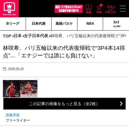
3x3
Bリーグ
日本代表
高校バスケ
NBA
by 361°
日本
女子日本代表
林咲希、パリ五輪以来の代表復帰戦で“3P4
TOP
林咲希、パリ五輪以来の代表復帰戦で“3P4本14得
点”…「エナジーでは誰にも負けない」
2026.05.20
この記事の画像をもっと見る（全2枚）
田島早苗
フリーライター