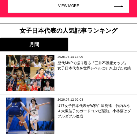
VIEW MORE
女子日本代表の人気記事ランキング
月間
2026.07.14 18:00
歴代MVPで振り返る「三井不動産カップ」…
女子日本代表を世界レベルに引き上げた功績
2026.07.12 02:03
U17女子日本代表がW杯白星発進…竹内みや
＆大槻佳子のガードコンビ躍動、小林蘭はダ
ブルダブル達成