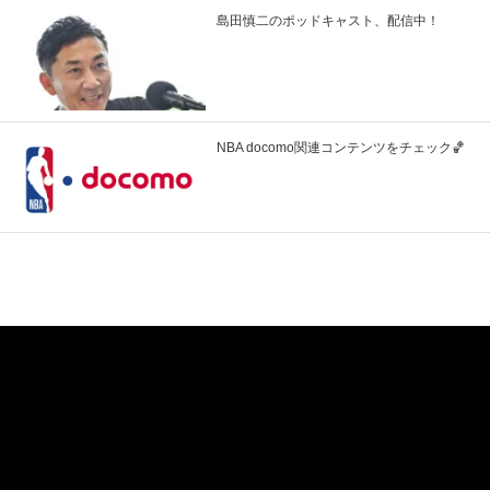
島田慎二のポッドキャスト、配信中！
NBA docomo関連コンテンツをチェック🏀