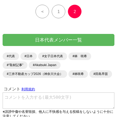
<
1
2
日本代表メンバー一覧
#代表
#日本
#女子日本代表
#林 咲希
#“取材記事”
#Akatsuki Japan
#三井不動産カップ2026（神奈川大会）
#林咲希
#田島早苗