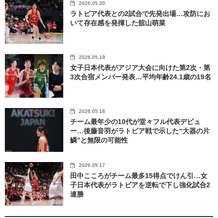
2026.05.20
ラトビア代表との2試合で先発出場…攻防にお
いて存在感を発揮した舘山萌菜
2026.05.19
女子日本代表がアジア大会に向けた第2次・第
3次合宿メンバー発表…平均年齢24.1歳の19名
2026.05.18
チーム最年少の10代が堂々フル代表デビュ
ー…後藤音羽がラトビア戦で示した“大器の片
鱗”と無限の可能性
2026.05.17
田中こころがチーム最多15得点でけん引…女
子日本代表がラトビアを逆転で下し強化試合2
連勝