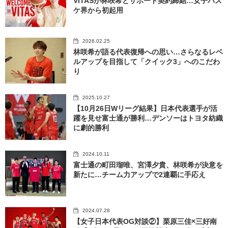
VITASが林咲希とサポート契約締結…女子バス
ケ界から初起用
2026.02.25
林咲希が語る代表復帰への思い…さらなるレベ
ルアップを目指して「クイック3」へのこだわ
り
2025.10.27
【10月26日Wリーグ結果】日本代表選手が活
躍を見せ富士通が勝利…デンソーはトヨタ紡織
に劇的勝利
2024.10.11
富士通の町田瑠唯、宮澤夕貴、林咲希が決意を
新たに…チーム力アップで2連覇に手応え
2024.07.28
【女子日本代表OG対談②】栗原三佳×三好南