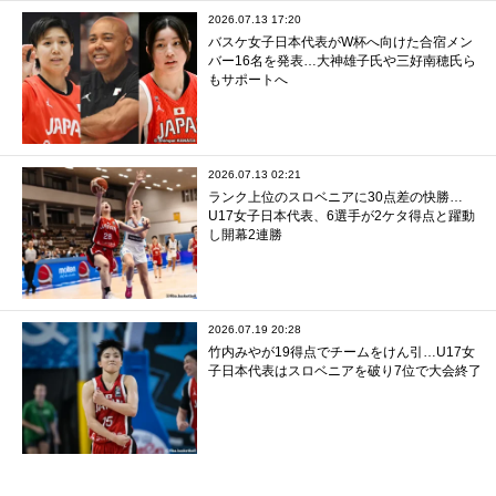
2026.07.13 17:20
バスケ女子日本代表がW杯へ向けた合宿メン
バー16名を発表…大神雄子氏や三好南穂氏ら
もサポートへ
2026.07.13 02:21
ランク上位のスロベニアに30点差の快勝…
U17女子日本代表、6選手が2ケタ得点と躍動
し開幕2連勝
2026.07.19 20:28
竹内みやが19得点でチームをけん引…U17女
子日本代表はスロベニアを破り7位で大会終了