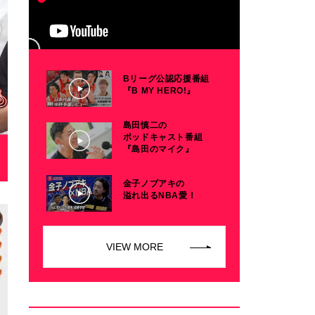
Bリーグ公認応援番組
『B MY HERO!』
島田慎二の
ポッドキャスト番組
『島田のマイク』
金子ノブアキの
溢れ出るNBA愛！
VIEW MORE