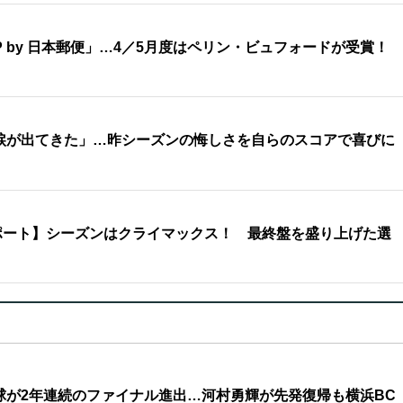
y MVP by 日本郵便」…4／5月度はペリン・ビュフォードが受賞！
涙が出てきた」…昨シーズンの悔しさを自らのスコアで喜びに
ポート】シーズンはクライマックス！ 最終盤を盛り上げた選
球が2年連続のファイナル進出…河村勇輝が先発復帰も横浜BC