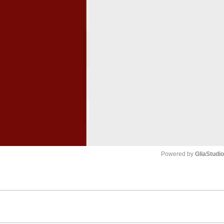
Powered by 
GliaStudi
Mute