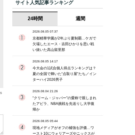
サイト人気記事ランキング
24時間
週間
2026.08.05 07:37
京都精華学園が2年ぶり夏制覇…ケガで
欠場したエース・吉田ひかりを思い戦
い抜いた高山留里那
2026.08.05 14:17
今大会の1試合個人得点ランキングは？
夏の全国で輝いた“点取り屋”たち／イン
ターハイ2026男子
2026.08.04 21:26
os
“クリーム・ジャバー”の愛称で親しまれ
たアビラ、NBA挑戦を先送りし大学復
帰か
2026.08.05 05:44
現地メディアがオフの補強を評価…ワ
ースト10にウォリアーズやニックスが