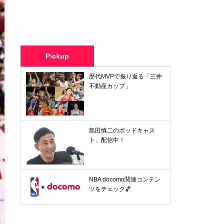
Pickup
歴代MVPで振り返る「三井
不動産カップ」
島田慎二のポッドキャス
ト、配信中！
NBA docomo関連コンテン
ツをチェック🏀