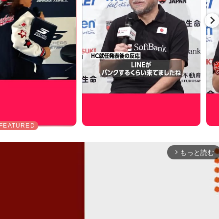
もっと読む
arrow_forward_ios