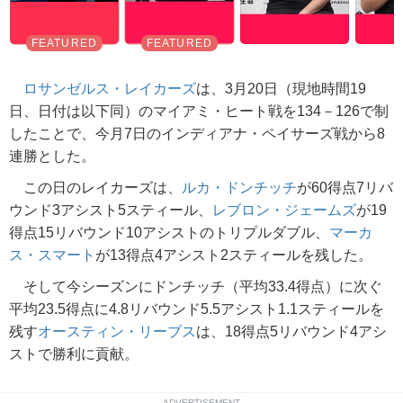
ロサンゼルス・レイカーズ
は、3月20日（現地時間19
日、日付は以下同）のマイアミ・ヒート戦を134－126で制
したことで、今月7日のインディアナ・ペイサーズ戦から8
連勝とした。
この日のレイカーズは、
ルカ・ドンチッチ
が60得点7リバ
ウンド3アシスト5スティール、
レブロン・ジェームズ
が19
得点15リバウンド10アシストのトリプルダブル、
マーカ
ス・スマート
が13得点4アシスト2スティールを残した。
そして今シーズンにドンチッチ（平均33.4得点）に次ぐ
平均23.5得点に4.8リバウンド5.5アシスト1.1スティールを
残す
オースティン・リーブス
は、18得点5リバウンド4アシ
ストで勝利に貢献。
ADVERTISEMENT