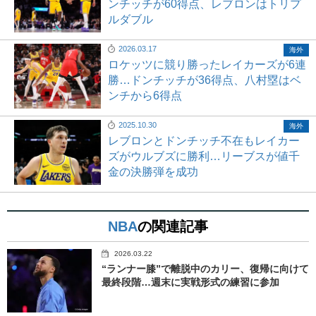
ンチッチが60得点、レブロンはトリプ
ルダブル
2026.03.17
海外
ロケッツに競り勝ったレイカーズが6連
勝…ドンチッチが36得点、八村塁はベ
ンチから6得点
2025.10.30
海外
レブロンとドンチッチ不在もレイカー
ズがウルブズに勝利…リーブスが値千
金の決勝弾を成功
NBA
の関連記事
2026.03.22
“ランナー膝”で離脱中のカリー、復帰に向けて
最終段階…週末に実戦形式の練習に参加