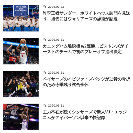
2026.03.22
昨季王者サンダー、ホワイトハウス訪問を見送
り…過去にはウォリアーズの辞退が話題
2026.03.21
カニングハム離脱後も2連勝…ピストンズがイ
ーストのチームで初のプレーオフ進出決定
2026.03.21
ペイサーズのイビツァ・ズバッツが肋骨の骨折
のため今季残り試合全休
2026.03.21
主力不在が続くシクサーズで新人VJ・エッジ
コムがアイバーソン以来の快記録