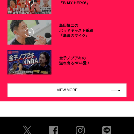
『B MY HERO!』
島田慎二の
ポッドキャスト番組
『島田のマイク』
金子ノブアキの
溢れ出るNBA愛！
VIEW MORE