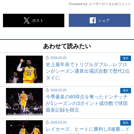
シェア
ポスト
あわせて読みたい
2026.03.20
海外
史上最年長でトリプルダブル…レブロ
ンがシーズン通算出場試合数で歴代1位
タイに
2026.03.20
海外
今季最多の60得点を奪ったドンチッチ
が1シーズンの3ポイント成功数で球団
最多記録を樹立
2026.03.20
海外
レイカーズ、ヒートに勝利し8連勝…ド