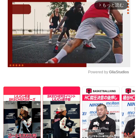
もっと読む
arrow_forward_ios
Powered by 
GliaStudios
Unmute