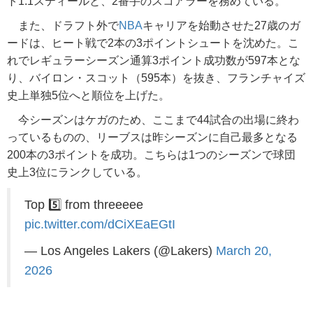
ト1.1スティールと、2番手のスコアラーを務めている。
また、ドラフト外で
NBA
キャリアを始動させた27歳のガ
ードは、ヒート戦で2本の3ポイントシュートを沈めた。こ
れでレギュラーシーズン通算3ポイント成功数が597本とな
り、バイロン・スコット（595本）を抜き、フランチャイズ
史上単独5位へと順位を上げた。
今シーズンはケガのため、ここまで44試合の出場に終わ
っているものの、リーブスは昨シーズンに自己最多となる
200本の3ポイントを成功。こちらは1つのシーズンで球団
史上3位にランクしている。
Top 5️⃣ from threeeee
pic.twitter.com/dCiXEaEGtI
— Los Angeles Lakers (@Lakers)
March 20,
2026