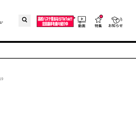
1°
19