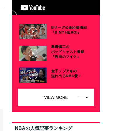
Bリーグ公認応援番組
『B MY HERO!』
島田慎二の
ポッドキャスト番組
『島田のマイク』
金子ノブアキの
溢れ出るNBA愛！
VIEW MORE
NBAの人気記事ランキング