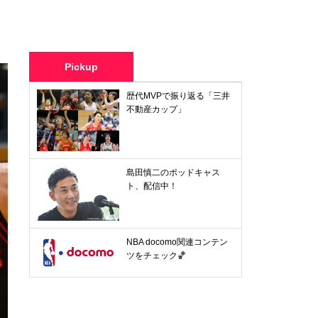
Pickup
歴代MVPで振り返る「三井
不動産カップ」
島田慎二のポッドキャス
ト、配信中！
NBA docomo関連コンテン
ツをチェック🏀