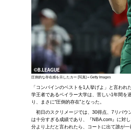
圧倒的な存在感を示したカー [写真]＝Getty Images
「コンバインのベストを1人挙げよ」と言われた
学王者であるベイラー大学は、苦しい1年間を
り、まさに“圧倒的存在”となった。
初日のスクリメージでは、30得点、7リバウン
は十分すぎる成績であり、『NBA.com』に
分より上だと言われたら、コートに出て誰が一