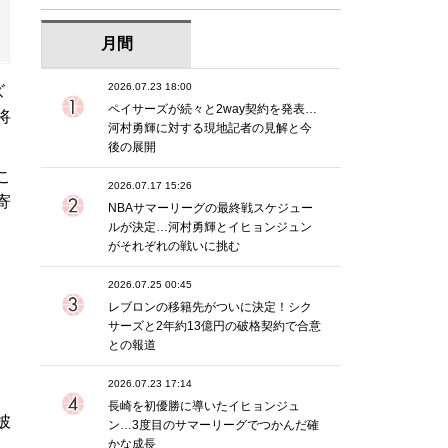
月間
2026.07.23 18:00
ズ
ペイサーズが続々と2way契約を発表…
将
河村勇輝に対する現地記者の見解と今
後の展開
こ
2026.07.17 15:26
寄
NBAサマーリーグの最終戦スケジュー
ルが決定…河村勇輝とイヒョンジュン
がそれぞれの戦いに挑む
2026.07.25 00:45
レブロンの移籍先がついに決定！シク
サーズと2年約13億円の破格契約で合意
との報道
2026.07.23 17:14
長崎を初優勝に導いたイヒョンジュ
披
ン…3度目のサマーリーグでつかんだ確
かな成長