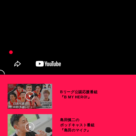
Bリーグ公認応援番組
『B MY HERO!』
島田慎二の
ポッドキャスト番組
『島田のマイク』