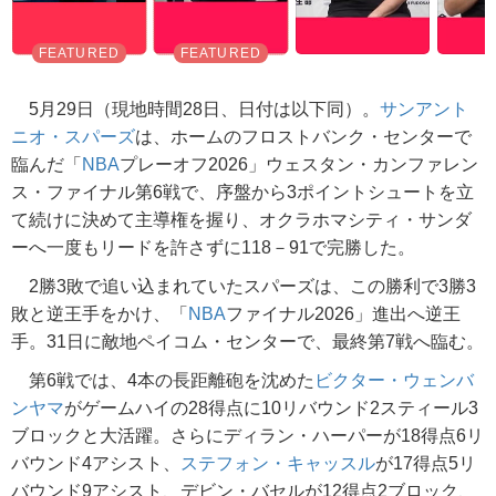
5月29日（現地時間28日、日付は以下同）。
サンアント
ニオ・スパーズ
は、ホームのフロストバンク・センターで
臨んだ「
NBA
プレーオフ2026」ウェスタン・カンファレン
ス・ファイナル第6戦で、序盤から3ポイントシュートを立
て続けに決めて主導権を握り、オクラホマシティ・サンダ
ーへ一度もリードを許さずに118－91で完勝した。
2勝3敗で追い込まれていたスパーズは、この勝利で3勝3
敗と逆王手をかけ、「
NBA
ファイナル2026」進出へ逆王
手。31日に敵地ペイコム・センターで、最終第7戦へ臨む。
第6戦では、4本の長距離砲を沈めた
ビクター・ウェンバ
ンヤマ
がゲームハイの28得点に10リバウンド2スティール3
ブロックと大活躍。さらにディラン・ハーパーが18得点6リ
バウンド4アシスト、
ステフォン・キャッスル
が17得点5リ
バウンド9アシスト、デビン・バセルが12得点2ブロック、