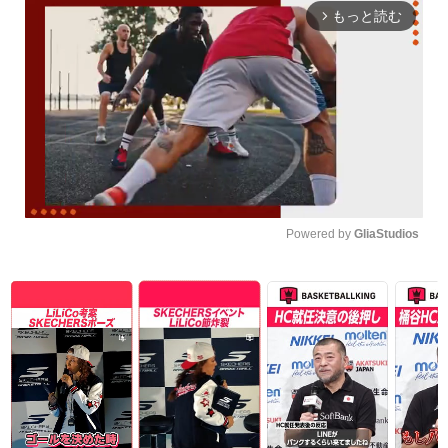
もっと読む
arrow_forward_ios
Powered by 
GliaStudios
Unmute