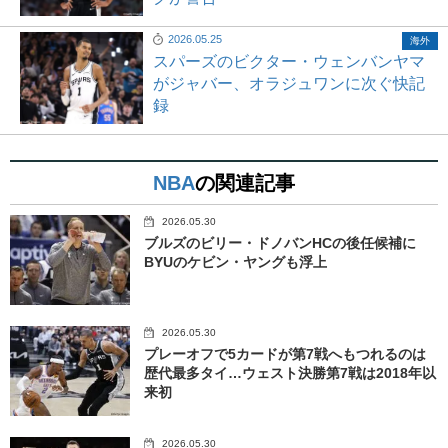
2026.05.25
海外
スパーズのビクター・ウェンバンヤマ
がジャバー、オラジュワンに次ぐ快記
録
NBA
の関連記事
2026.05.30
ブルズのビリー・ドノバンHCの後任候補に
BYUのケビン・ヤングも浮上
2026.05.30
プレーオフで5カードが第7戦へもつれるのは
歴代最多タイ…ウェスト決勝第7戦は2018年以
来初
2026.05.30