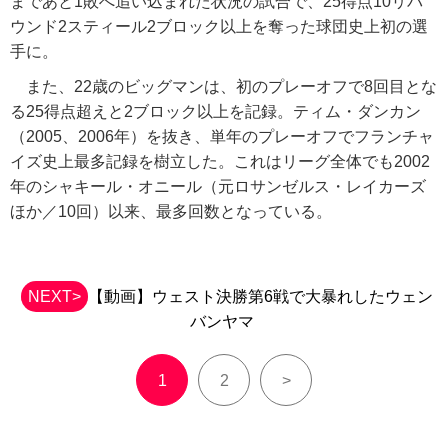
まであと1敗へ追い込まれた状況の試合で、25得点10リバ
ウンド2スティール2ブロック以上を奪った球団史上初の選
手に。
また、22歳のビッグマンは、初のプレーオフで8回目とな
る25得点超えと2ブロック以上を記録。ティム・ダンカン
（2005、2006年）を抜き、単年のプレーオフでフランチャ
イズ史上最多記録を樹立した。これはリーグ全体でも2002
年のシャキール・オニール（元ロサンゼルス・レイカーズ
ほか／10回）以来、最多回数となっている。
NEXT>
【動画】ウェスト決勝第6戦で大暴れしたウェン
バンヤマ
1
2
>