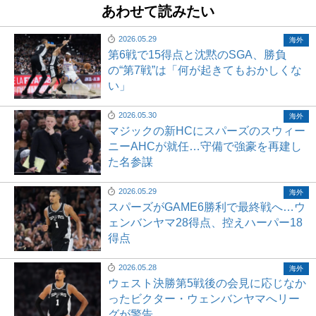
あわせて読みたい
2026.05.29
海外
第6戦で15得点と沈黙のSGA、勝負
の“第7戦”は「何が起きてもおかしくな
い」
2026.05.30
海外
マジックの新HCにスパーズのスウィー
ニーAHCが就任…守備で強豪を再建し
た名参謀
2026.05.29
海外
スパーズがGAME6勝利で最終戦へ…ウ
ェンバンヤマ28得点、控えハーパー18
得点
2026.05.28
海外
ウェスト決勝第5戦後の会見に応じなか
ったビクター・ウェンバンヤマへリー
グが警告