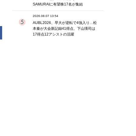
SAMURAIに有望株17名が集結
2026.08.07 13:54
AUBL2026、早大が逆転で4強入り…松
本秦が大会新記録41得点、下山瑛司は
17得点12アシストの活躍