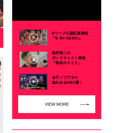
Bリーグ公認応援番組
『B MY HERO!』
島田慎二の
ポッドキャスト番組
『島田のマイク』
金子ノブアキの
溢れ出るNBA愛！
VIEW MORE