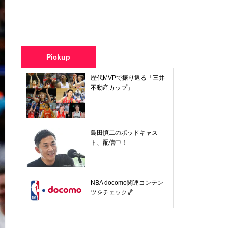
Pickup
歴代MVPで振り返る「三井
不動産カップ」
島田慎二のポッドキャス
ト、配信中！
NBA docomo関連コンテン
ツをチェック🏀