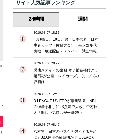
サイト人気記事ランキング
24時間
週間
2026.08.07 18:17
【8月9日、10日】男子日本代表「日本
生命カップ（佐賀大会）」モンゴル代
表戦｜放送配信・メンバー・試合情報
2026.08.06 20:27
os
現地メディアの企画“オフ補強格付け”、
第2弾が公開…レイカーズ、ウルブズの
評価は
2026.08.07 12:50
B.LEAGUE UNITEDが豪州遠征…NBL
の強豪を相手に53点差で大敗、中村拓
人「悔しい気持ちが一番強い」
2026.08.07 08:42
八村塁「日本のバスケを強くするため
に」JBA連携の経緯明かす…BLACK