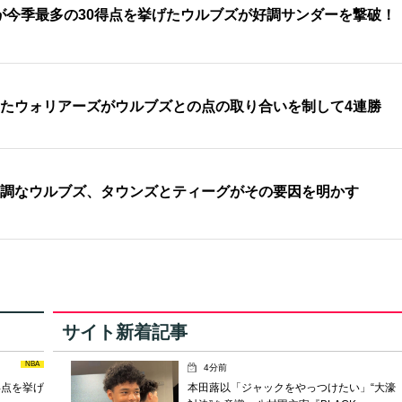
が今季最多の30得点を挙げたウルブズが好調サンダーを撃破！
ったウォリアーズがウルブズとの点の取り合いを制して4連勝
好調なウルブズ、タウンズとティーグがその要因を明かす
サイト新着記事
NBA
4分前
得点を挙げ
本田蕗以「ジャックをやっつけたい」“大濠