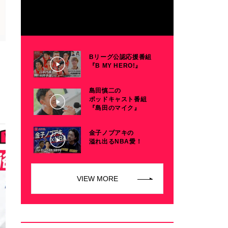
Bリーグ公認応援番組
『B MY HERO!』
島田慎二の
ポッドキャスト番組
『島田のマイク』
金子ノブアキの
溢れ出るNBA愛！
VIEW MORE