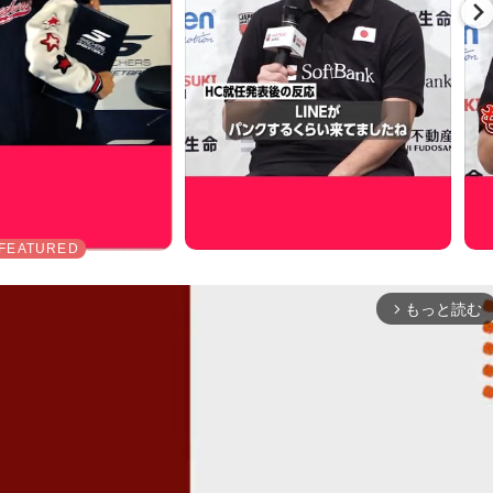
もっと読む
arrow_forward_ios