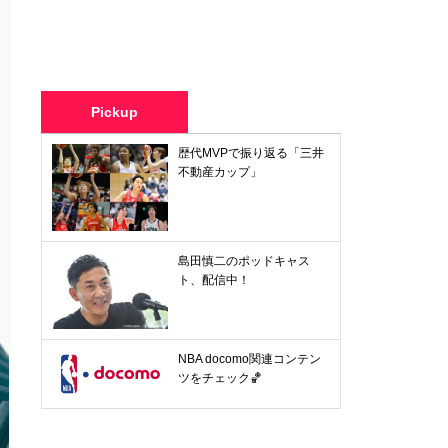
Pickup
歴代MVPで振り返る「三井
不動産カップ」
島田慎二のポッドキャス
ト、配信中！
NBA docomo関連コンテン
ツをチェック🏀