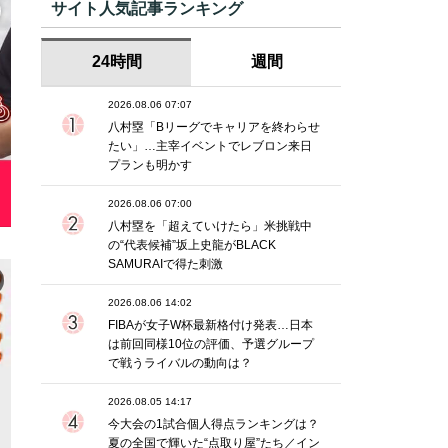
サイト人気記事ランキング
24時間
週間
2026.08.06 07:07
八村塁「Bリーグでキャリアを終わらせ
たい」…主宰イベントでレブロン来日
プランも明かす
2026.08.06 07:00
八村塁を「超えていけたら」米挑戦中
の“代表候補”坂上史龍がBLACK
SAMURAIで得た刺激
2026.08.06 14:02
FIBAが女子W杯最新格付け発表…日本
は前回同様10位の評価、予選グループ
で戦うライバルの動向は？
2026.08.05 14:17
今大会の1試合個人得点ランキングは？
夏の全国で輝いた“点取り屋”たち／イン