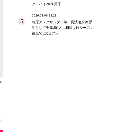
ターハイ2026男子
2026.08.06 13:23
相原アレクサンダー学、長濱凌が練習
生として千葉J加入…相原は昨シーズン
徳島で5試合プレー
os