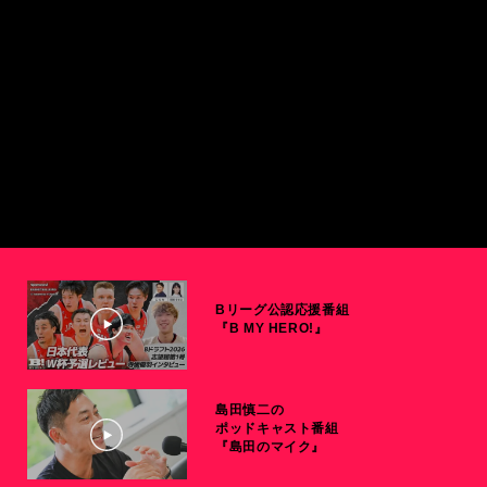
Bリーグ公認応援番組
『B MY HERO!』
島田慎二の
ポッドキャスト番組
『島田のマイク』