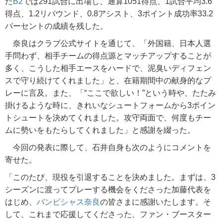
た
B2
では291試合に出場し、通算1051得点、1試合平均3.6
得点、1.2リバウンド、0.8アシスト、3ポイント成功率33.2
パーセントの成績を残した。
奈良はクラブ公式サイトを通じて、「外国籍、日本人選
手問わず、相手チームの得点源とマッチアップすることが
多く、こうした相手エースをハードで、泥臭いディフェン
スで守り続けてくれました」と、在籍期間中の献身的なプ
レーに言及。また、「“ここで欲しい！”という時や、たたみ
掛けるような時に、きれいなシュートフォームから3ポイン
トシュートを決めてくれました。攻守両面で、何度もチー
ムに勢いをもたらしてくれました」と感謝を綴った。
今回の発表に際して、石井自身も次のようにコメントを
寄せた。
「このたび、現役を引退することを決めました。まずは、3
シーズンに渡ってプレーする機会をくださった加藤代表を
はじめ、
バンビシャス奈良
の皆さまに感謝いたします。そ
して、これまで応援してくださった、ファン・ブースター