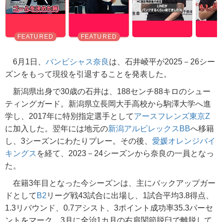
6月1日、
バンビシャス奈良
は、石井崚平が2025－26シー
ズンをもって現役を引退することを発表した。
新潟県出身で30歳の石井は、188センチ88キロのシュー
ティングガード。新潟県立長岡大手高校から駒澤大学へ進
学し、2017年に特別指定選手として
アースフレンズ東京Z
に加入した。翌年には地元の
新潟アルビレックスBB
へ移籍
し、3シーズンにわたりプレー。その後、
愛媛オレンジバイ
キングス
を経て、2023－24シーズンから奈良の一員となっ
た。
在籍3年目となった今シーズンは、主にバックアップガー
ドとして
B2
リーグ戦43試合に出場し、1試合平均3.8得点、
1.3リバウンド、0.7アシスト、3ポイント成功率35.3パーセ
ントをマーク。3月に全治1カ月の右肩関節脱臼で離脱して