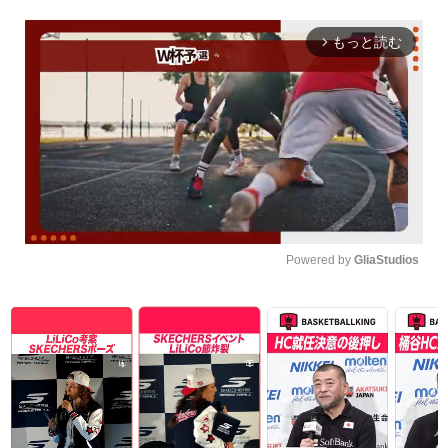
もっと読む
arrow_forward_ios
Powered by 
GliaStudios
Unmute