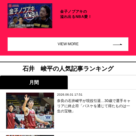
金子ノブアキの
溢れ出るNBA愛！
VIEW MORE
石井 峻平の人気記事ランキング
月間
2026.06.01 17:51
奈良の石井崚平が現役引退…30歳で選手キャ
リアに終止符「バスケを通じて得たものは一
生の宝物」