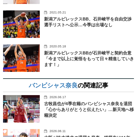
2021.05.21
新潟アルビレックスBB、石井峻平を自由交渉
選手リストへ公示…今季は出場なし
2020.05.18
新潟アルビレックスBBが石井峻平と契約合意
「今まで以上に覚悟をもって日々精進していき
ます！」
バンビシャス奈良
の関連記事
2026.06.17
古牧昌也が4季在籍のバンビシャス奈良を退団
「心からありがとうと伝えたい」…新天地へ移
籍決定
2026.06.11