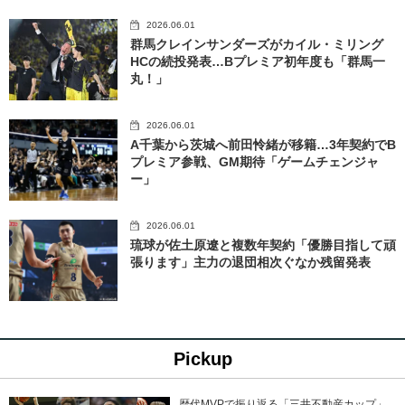
2026.06.01
群馬クレインサンダーズがカイル・ミリング
HCの続投発表…Bプレミア初年度も「群馬一
丸！」
2026.06.01
A千葉から茨城へ前田怜緒が移籍…3年契約でB
プレミア参戦、GM期待「ゲームチェンジャ
ー」
2026.06.01
琉球が佐土原遼と複数年契約「優勝目指して頑
張ります」主力の退団相次ぐなか残留発表
Pickup
歴代MVPで振り返る「三井不動産カップ」