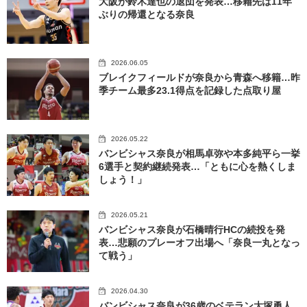
大阪が鈴木達也の退団を発表…移籍先は11年
ぶりの帰還となる奈良
2026.06.05
ブレイクフィールドが奈良から青森へ移籍…昨
季チーム最多23.1得点を記録した点取り屋
2026.05.22
バンビシャス奈良が相馬卓弥や本多純平ら一挙
6選手と契約継続発表…「ともに心を熱くしま
しょう！」
2026.05.21
バンビシャス奈良が石橋晴行HCの続投を発
表…悲願のプレーオフ出場へ「奈良一丸となっ
て戦う」
2026.04.30
バンビシャス奈良が36歳のベテラン大塚勇人