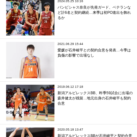
2024.05.25 10:16
バンビシャス奈良が先発ガード、ベテランな
ど計6名と契約継続…来季は初PO進出を飾れ
るか
2021.06.29 15:44
愛媛が石井峻平との契約合意を発表…今季は
負傷の影響で出場なし
2019.06.12 17:18
新潟アルビレックスBB、昨季59試合に出場の
森井健太が残留…地元出身の石井峻平も契約
合意
2020.05.18 13:47
新潟アルビレックスBBが石井峻平と契約合意