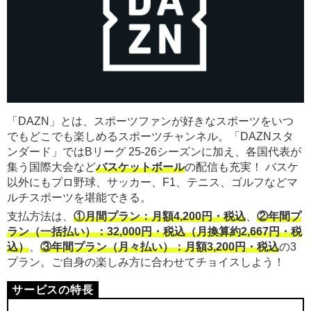
「DAZN」とは、スポーツファンが好きなスポーツをいつ
でもどこでも楽しめるスポーツチャンネル。「DAZNスタ
ンダード」ではBリーグ 25-26シーズンに加え、各国代表が
集う国際大会など
バスケットボール
の配信も充実！ バスケ
以外にもプロ野球、サッカー、F1、テニス、ゴルフなどマ
ルチスポーツを堪能できる。
支払方法は、
①月間プラン：月額4,200円・税込
、
②年間プ
ラン（一括払い）：32,000円・税込（月換算約2,667円・税
込）
、
③年間プラン（月々払い）：月額3,200円・税込
の3
プラン。ご自身の楽しみ方に合わせてチョイスしよう！