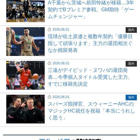
A千葉から茨城へ前田怜緒が移籍…3年
契約でBプレミア参戦、GM期待「ゲー
ムチェンジャー」
2026.06.01
国内
琉球が佐土原遼と複数年契約「優勝目
指して頑張ります」主力の退団相次ぐ
なか残留発表
2026.06.01
国内
三遠がデイビッド・ヌワバの退団発
表…今季個人タイトル受賞した主力、
すでに移籍先決定
2026.06.01
海外
スパーズ指揮官、スウィーニーAHCの
マジックHC就任を祝福「本当にうれし
く思う」