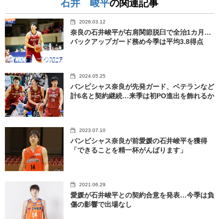
石井 峻平
の関連記事
2026.03.12
奈良の石井峻平が右肩関節脱臼で全治1カ月…
バックアップガード務め今季は平均3.8得点
2024.05.25
バンビシャス奈良が先発ガード、ベテランなど
計6名と契約継続…来季は初PO進出を飾れるか
2023.07.10
バンビシャス奈良が前愛媛の石井峻平を獲得
「できることを精一杯がんばります」
2021.06.29
愛媛が石井峻平との契約合意を発表…今季は負
傷の影響で出場なし