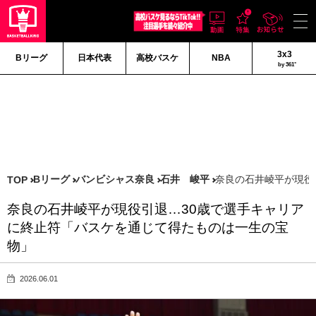
3x3
Bリーグ
日本代表
高校バスケ
NBA
by 361°
Bリーグ
バンビシャス奈良
石井 峻平
奈良の石井崚平が現役
TOP
奈良の石井崚平が現役引退…30歳で選手キャリア
に終止符「バスケを通じて得たものは一生の宝
物」
2026.06.01