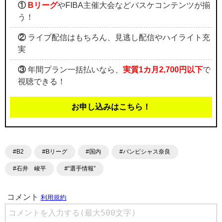
①
Bリーグ
やFIBA主催大会などバスケコンテンツが揃
う！
②
ライブ配信はもちろん、見逃し配信やハイライト充
実
③
年間プラン一括払いなら、
実質1カ月2,700円以下
で
視聴できる！
お申し込みはこちら！
#B2
#Bリーグ
#国内
#バンビシャス奈良
#石井 峻平
#“選手情報”