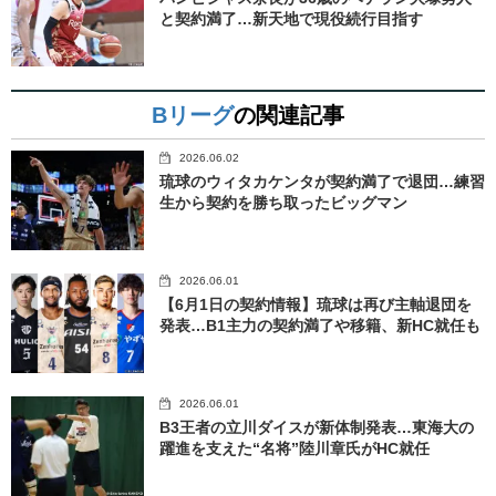
と契約満了…新天地で現役続行目指す
Bリーグ
の関連記事
2026.06.02
琉球のウィタカケンタが契約満了で退団…練習
生から契約を勝ち取ったビッグマン
2026.06.01
【6月1日の契約情報】琉球は再び主軸退団を
発表…B1主力の契約満了や移籍、新HC就任も
2026.06.01
B3王者の立川ダイスが新体制発表…東海大の
躍進を支えた“名将”陸川章氏がHC就任