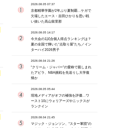
2026.08.05 07:37
京都精華学園が2年ぶり夏制覇…ケガで
欠場したエース・吉田ひかりを思い戦
い抜いた高山留里那
2026.08.05 14:17
今大会の1試合個人得点ランキングは？
夏の全国で輝いた“点取り屋”たち／イン
ターハイ2026男子
2026.08.04 21:26
“クリーム・ジャバー”の愛称で親しまれ
たアビラ、NBA挑戦を先送りし大学復
帰か
2026.08.05 05:44
現地メディアがオフの補強を評価…ワ
ースト10にウォリアーズやニックスが
ランクイン
2026.08.04 21:45
マジック・ジョンソン、“スター軍団”の