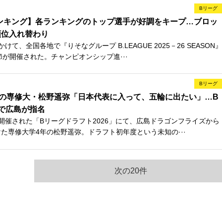
Bリーグ
ンキング】各ランキングのトップ選手が好調をキープ…ブロッ
順位入れ替わり
て、全国各地で『りそなグループ B.LEAGUE 2025－26 SEASON』
節が開催された。チャンピオンシップ進···
Bリーグ
ドの専修大・松野遥弥「日本代表に入って、五輪に出たい」…B
で広島が指名
開催された「Bリーグドラフト2026」にて、広島ドラゴンフライズから
けた専修大学4年の松野遥弥。ドラフト初年度という未知の···
次の20件