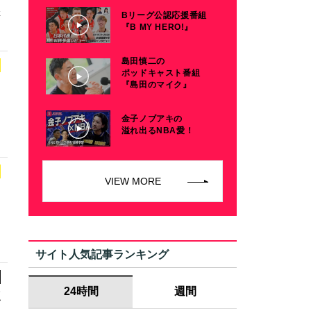
催
Bリーグ公認応援番組
『B MY HERO!』
島田慎二の
ポッドキャスト番組
『島田のマイク』
金子ノブアキの
溢れ出るNBA愛！
VIEW MORE
サイト人気記事ランキング
24時間
週間
点