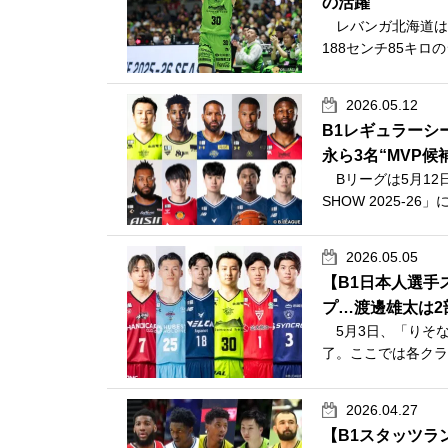
の活躍
レバンガ北海道は5
188センチ85キロ
2026.05.12
B1レギュラーシ
永ら3名“MVP候
Bリーグは5月12日
SHOW 2025-2
2026.05.05
【B1日本人選手
プ…渡邊雄太は2
5月3日、「りそなグル
了。ここでは各クラ
2026.04.27
【B1スタッツラ