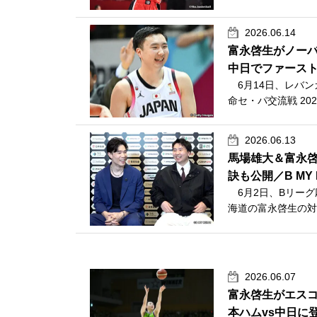
2026.06.14
富永啓生がノーバ
中日でファース
6月14日、レバン
命セ・パ交流戦 20
2026.06.13
馬場雄大＆富永
訣も公開／B MY 
6月2日、Bリーグ
海道の富永啓生の対
2026.06.07
富永啓生がエス
本ハムvs中日に