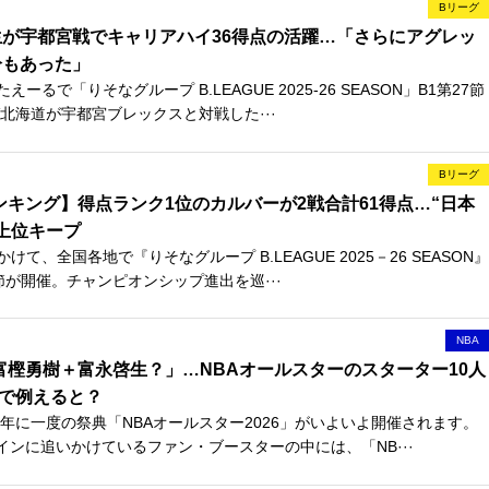
Bリーグ
が宇都宮戦でキャリアハイ36得点の活躍…「さらにアグレッ
分もあった」
ーるで「りそなグループ B.LEAGUE 2025-26 SEASON」B1第27節
北海道が宇都宮ブレックスと対戦した···
Bリーグ
ンキング】得点ランク1位のカルバーが2戦合計61得点…“日本
上位キープ
て、全国各地で『りそなグループ B.LEAGUE 2025－26 SEASON』
節が開催。チャンピオンシップ進出を巡···
NBA
ー＝富樫勇樹＋富永啓生？」…NBAオールスターのスターター10人
で例えると？
年に一度の祭典「NBAオールスター2026」がいよいよ開催されます。
インに追いかけているファン・ブースターの中には、「NB···