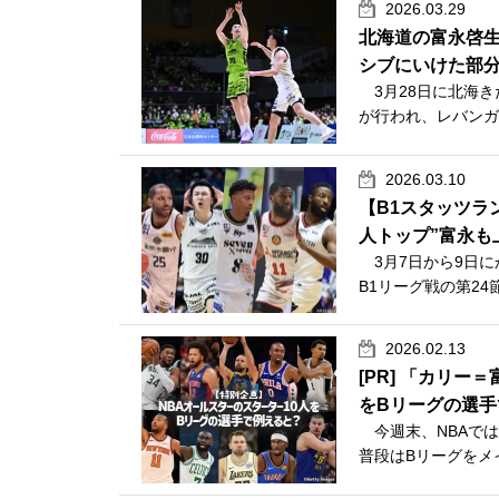
2026.03.29
北海道の富永啓生
シブにいけた部
3月28日に北海きたえ
が行われ、レバンガ
2026.03.10
【B1スタッツラ
人トップ”富永も
3月7日から9日にかけ
B1リーグ戦の第24
2026.02.13
[PR] 「カリ
をBリーグの選手
今週末、NBAでは
普段はBリーグをメ