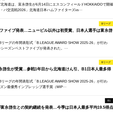
北海道は、富永啓生が6月14日にエスコンフィールドHOKKAIDOで開
パ交流戦2026」北海道日本ハムファイターズvs···
Bリーグ
トファイブ発表…ニュービル以外は初受賞、日本人選手は富永啓
ーグの年間表彰式「B.LEAGUE AWARD SHOW 2025-26」が行わ
ーシーズンベストファイブが発表された。···
Bリーグ
富永啓生が受賞…参戦1年目から北海道けん引、B1日本人最多得
ーグの年間表彰式「B.LEAGUE AWARD SHOW 2025-26」が行わ
ン最優秀インプレッシブ選手賞（MIP···
B1
富永啓生との契約継続を発表…今季は日本人最多平均19.5得