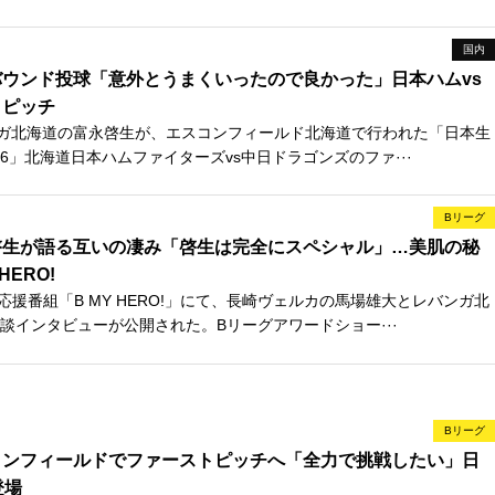
国内
ウンド投球「意外とうまくいったので良かった」日本ハムvs
トピッチ
ガ北海道の富永啓生が、エスコンフィールド北海道で行われた「日本生
26」北海道日本ハムファイターズvs中日ドラゴンズのファ···
Bリーグ
啓生が語る互いの凄み「啓生は完全にスペシャル」…美肌の秘
HERO!
応援番組「B MY HERO!」にて、長崎ヴェルカの馬場雄大とレバンガ北
談インタビューが公開された。Bリーグアワードショー···
Bリーグ
コンフィールドでファーストピッチへ「全力で挑戦したい」日
登場