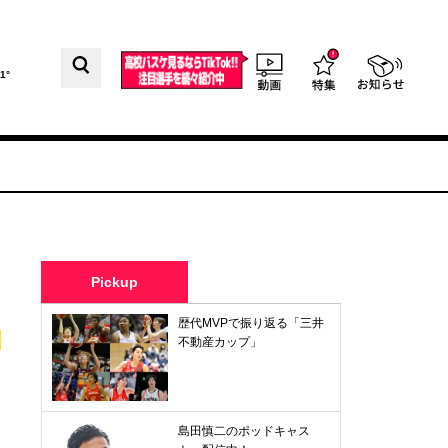
1°
Pickup
歴代MVPで振り返る「三井
不動産カップ」
島田慎二のポッドキャス