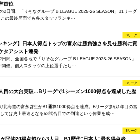
率首位
2日間、「りそなグループ B.LEAGUE 2025-26 SEASON」B1リーグ
、この最終局面でも各スタッツランキ···
Bリーグ
ンキング】日本人得点トップの富永は勝負強さを見せ勝利に貢
ケタアシスト連発
日間、全国各地で「りそなグループ B.LEAGUE 2025-26 SEASON」
が開催。個人スタッツの上位選手たち···
Bリーグ
人目の大台突破…Bリーグで1シーズン1000得点を達成した歴
ガ北海道の富永啓生がB1通算1000得点を達成。Bリーグ参戦1年目の富
しては史上最速となる53試合目での到達という偉業を成···
Bリーグ
が平均20得点超なら3人目…B1歴代“日本人”最多得点者