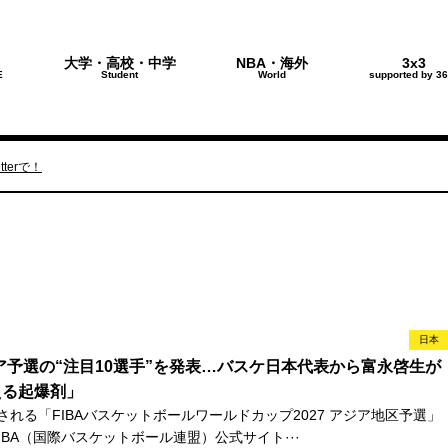
大学・高校・中学
NBA・海外
3x3
E
Student
World
supported by 36
terで！
日本
ジア予選の“注目10選手”を発表…バスケ日本代表から富永啓生が
える起爆剤」
れる「FIBAバスケットボールワールドカップ2027 アジア地区予選」
、FIBA（国際バスケットボール連盟）公式サイト···