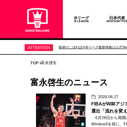
Bリーグ
日本代表
B.LEAGUE
AKATSUKI FIV
ATTENTION
取材のこぼれ話やBリーグ最新情報は公式Twit
富永啓生
TOP
富永啓生のニュース
2026.06.27
FIBAがW杯ア
選出「流れを変
6月29日から再開さ
Window3を前に