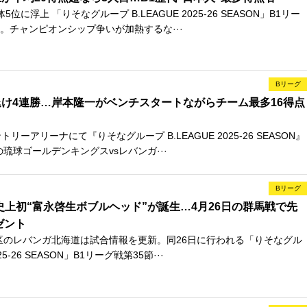
位に浮上 「りそなグループ B.LEAGUE 2025-26 SEASON」B1リー
。チャンピオンシップ争いが加熱するな···
Bリーグ
け4連勝…岸本隆一がベンチスタートながらチーム最多16得点
ーアリーナにて『りそなグループ B.LEAGUE 2025-26 SEASON』
の琉球ゴールデンキングスvsレバンガ···
Bリーグ
史上初“富永啓生ボブルヘッド”が誕生…4月26日の群馬戦で先
ゼント
区のレバンガ北海道は試合情報を更新。同26日に行われる「りそなグル
025-26 SEASON」B1リーグ戦第35節···