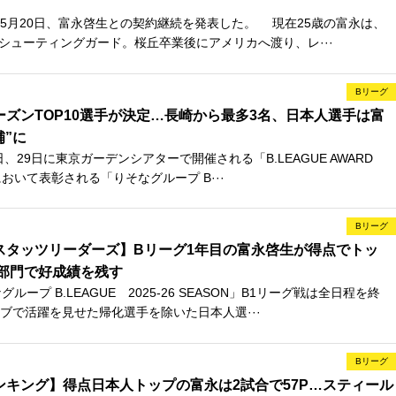
月20日、富永啓生との契約継続を発表した。 現在25歳の富永は、
のシューティングガード。桜丘卒業後にアメリカへ渡り、レ···
Bリーグ
ーズンTOP10選手が決定…長崎から最多3名、日本人選手は富
補”に
、29日に東京ガーデンシアターで開催される「B.LEAGUE AWARD
6」において表彰される「りそなグループ B···
Bリーグ
スタッツリーダーズ】Bリーグ1年目の富永啓生が得点でトッ
部門で好成績を残す
ープ B.LEAGUE 2025-26 SEASON」B1リーグ戦は全日程を終
ブで活躍を見せた帰化選手を除いた日本人選···
Bリーグ
ンキング】得点日本人トップの富永は2試合で57P…スティール