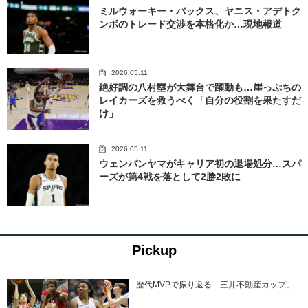
ミルウォーキー・バックス、ヤニス・アデトク
ンボのトレード交渉を本格化か…現地報道
2026.05.11
絶好調の八村塁が大舞台で躍動も…崖っぷちの
レイカーズを救うべく「自分の役割を果たすだ
け」
2026.05.11
ウェンバンヤマがキャリア初の退場処分…スパ
ーズが第4戦を落として2勝2敗に
Pickup
歴代MVPで振り返る「三井不動産カップ」