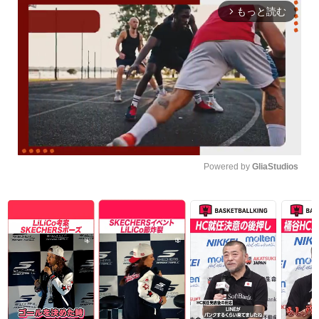
もっと読む
arrow_forward_ios
Powered by 
GliaStudios
Unmute