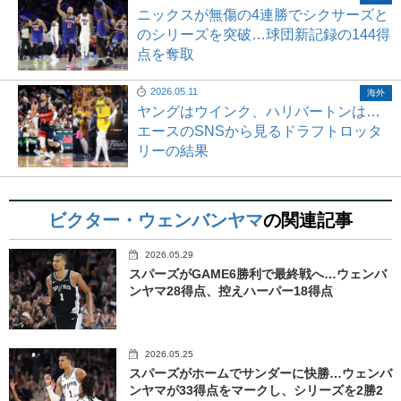
ニックスが無傷の4連勝でシクサーズと
のシリーズを突破…球団新記録の144得
点を奪取
2026.05.11
海外
ヤングはウインク、ハリバートンは…
エースのSNSから見るドラフトロッタ
リーの結果
ビクター・ウェンバンヤマ
の関連記事
2026.05.29
スパーズがGAME6勝利で最終戦へ…ウェンバ
ンヤマ28得点、控えハーパー18得点
2026.05.25
スパーズがホームでサンダーに快勝…ウェンバ
ンヤマが33得点をマークし、シリーズを2勝2