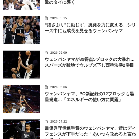
敗のタイに導く
2026.05.15
“揺さぶり”に動じず、挑発を力に変える…シリ
ーズ中にも成長を見せるウェンバンヤマ
2026.05.09
ウェンバンヤマが39得点5ブロックの大暴れ…
スパーズが敵地でウルブズ下し西準決勝2勝目
2026.05.06
ウェンバンヤマ、PO新記録の12ブロックも黒
星発進…「エネルギーの使い方に問題」
2026.04.22
最優秀守備選手賞のウェンバンヤマ、昔はディ
フェンスが下手だった「あいつを攻めろと言わ