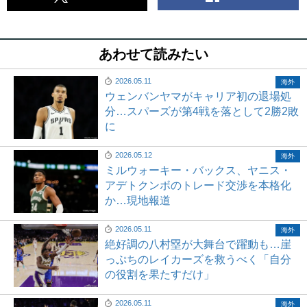
あわせて読みたい
2026.05.11
海外
ウェンバンヤマがキャリア初の退場処
分…スパーズが第4戦を落として2勝2敗
に
2026.05.12
海外
ミルウォーキー・バックス、ヤニス・
アデトクンボのトレード交渉を本格化
か…現地報道
2026.05.11
海外
絶好調の八村塁が大舞台で躍動も…崖
っぷちのレイカーズを救うべく「自分
の役割を果たすだけ」
2026.05.11
海外