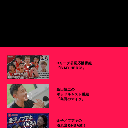
Bリーグ公認応援番組
『B MY HERO!』
島田慎二の
ポッドキャスト番組
『島田のマイク』
金子ノブアキの
溢れ出るNBA愛！