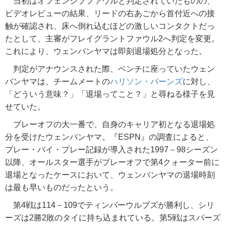
当初はオフェンシブファウルと判定されていたものの、
ビデオレビューの結果、リードの右あごから首付近への接
触が確認され、床へ倒れ込むほどの激しいコンタクトだっ
たとして、主審がフレイグラントファウル2へ判定を変更。
これにより、ウェンバンヤマは即刻退場処分となった。
判定がアナウンスされた際、ベンチに座っていたウェン
バンヤマは、チームメートの
ハリソン・バーンズ
に対し、
「どういう意味？」「退場ってこと？」と尋ねる様子を見
せていた。
プレーオフの大一番で、自身のキャリア初となる退場処
分を受けたウェンバンヤマ。『ESPN』の調査によると、
プレー・バイ・プレー記録が導入された1997－98シーズン
以降、オールスター選手がプレーオフで第4クォーター前に
退場となったケースにおいて、ウェンバンヤマの退場時刻
は最も早いものだったという。
第4戦は114－109でティンバーウルブズが勝利し、シリ
ーズは2勝2敗のタイに持ち込まれている。第5戦はスパーズ