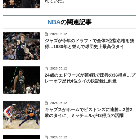
れていた」
NBA
の関連記事
2026.05.12
ジャズが今年のドラフトで全体2位指名権を獲
得…1980年と並んで球団史上最高位タイ
2026.05.12
24歳のエドワーズが第4戦で圧巻の36得点…プ
レーオフ歴代4位タイの快記録に到達
2026.05.12
キャブスがホームでピストンズに連勝…2勝2
敗のタイに、ミッチェルが43得点の活躍
2026.05.12