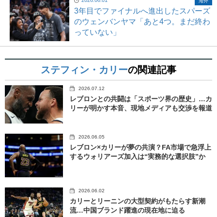
海外
3年目でファイナルへ進出したスパーズ
のウェンバンヤマ「あと4つ。まだ終わ
っていない」
ステフィン・カリー
の関連記事
2026.07.12
レブロンとの共闘は「スポーツ界の歴史」…カ
リーが明かす本音、現地メディアも交渉を報道
2026.06.05
レブロン×カリーが夢の共演？FA市場で急浮上
するウォリアーズ加入は“実務的な選択肢”か
2026.06.02
カリーとリーニンの大型契約がもたらす新潮
流…中国ブランド躍進の現在地に迫る