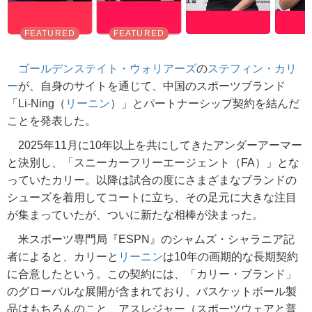
ゴールデンステイト・ウォリアーズ
の
ステフィン・カリ
ー
が、自身のサイトを通じて、中国のスポーツブランド
「Li-Ning（
リーニン
）」とパートナーシップ契約を結んだ
ことを発表した。
2025年11月に10年以上を共にしてきたアンダーアーマー
と決別し、「スニーカーフリーエージェント（FA）」とな
っていたカリー。以降は試合の度にさまざまなブランドの
シューズを着用してコートに立ち、その足元に大きな注目
が集まっていたが、ついに新たな相棒が決まった。
米スポーツ専門局『ESPN』のシャムズ・シャラニア記
者によると、カリーと
リーニン
は10年の画期的な長期契約
に合意したという。この契約には、「カリー・ブランド」
のグローバルな展開が含まれており、バスケットボール製
品はもちろんのこと、アスレジャー（スポーツウェアと普