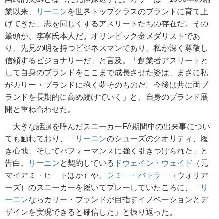
業以来、
リーニン
を世界トップクラスのブランドに育て上
げてきた、志を同じくするアスリートたちの存在だ。その
筆頭が、李寧氏本人だ。オリンピック金メダリストであ
り、先見の明を持つビジネスマンであり、私が深く尊敬し
信頼するビジョナリーだ」と言及。「創業者アスリートと
して自身のブランドをここまで成長させた姿は、まさに私
がカリー・ブランドに抱く夢そのものだ。今後は共に両ブ
ランドを長期的に高め続けていく」と、自身のブランド展
開と重ね合わせた。
大きな話題を呼んだスニーカーFA期間中の出来事につい
ても触れており、「
リーニン
のシューズのクオリティ、履
き心地、そしてパフォーマンスに強く引きつけられた」と
告白。
リーニン
と契約している
ドウェイン・ウェイド
（元
マイアミ・ヒートほか）や、
ジミー・バトラー
（ウォリア
ーズ）のスニーカーを履いてプレーしていたころに、「
リ
ーニン
ならカリー・ブランドが目指すイノベーションとデ
ザインを実現できると確信した」と振り返った。