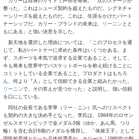
カリーは自身のサイトで声明を発表。「次のステージが
整った。これはシューズ契約を超えたものだ。シグネチャ
ーシリーズを超えたものだ。これは、生涯をかけたパート
ナーシップだ。カリー・ブランドの未来は、
リーニン
とと
もにある」と強い決意を示した。
新天地を選択した理由については、「このプロセスを通
じて、私がパートナーに求めた条件はいくつかある。ま
ず、スポーツを本気で追求する企業であること。そして、
今も将来も世界中でバスケットボールを称え続けることに
コミットしている企業であること。プロダクトはもちろ
ん、何より『人』として信頼できる企業と組みたかった。
リーニン
で、その答えが見つかった」と説明し、強い信頼
を口にしている。
同社の会長である李寧（リー・ニン）氏へのリスペクト
も契約の大きな決め手となった。李氏は、1984年のロサン
ゼルスオリンピックで金メダル3個（ゆか、あん馬、つり
輪）を含む合計6個のメダルを獲得し、「体操王子」として
国民的英雄となった元体操選手だ。カリーは「1990年の創