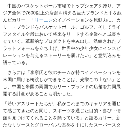
中国のバスケットボール市場でトップシェアを誇り、ア
ジア全体で7600以上の店舗を構える巨大ブランドと手を組
んだカリー。「
リーニン
のイノベーションを原動力に、カ
リー・ブランドをバスケットボール、ゴルフ、そしてライ
フスタイル全般において将来をリードする企業へと成長さ
せていく。革新的なプロダクトを生み出し、洗練されたプ
ラットフォームを立ち上げ、世界中の少年少女にインスピ
レーションを与えるストーリーを届けたい」と意気込みを
語っている。
さらには「李寧氏と彼のチームが持つイノベーションを
米国に届ける橋渡しができることは、光栄この上ない」と
し、中国と米国の両国でカリー・ブランドの店舗を共同展
開する計画があることも明かした。
「若いアスリートたちが、私がこれまでのキャリアを通じ
て感じてきたのと同じ、スポーツを通じた目的・喜び・情
熱を見つけてくれることを願っている」と語るカリー。新
たなリソースとグローバルな基盤を手にしたスーパースタ