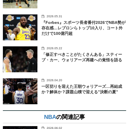
2026.05.31
『Forbes』スポーツ長者番付2026でNBA勢が
存在感…レブロンらトップ10入り、コート外
だけで100億円超
2026.05.22
「修正すべきことがたくさんある」スティー
ブ・カー、ウォリアーズ再建への覚悟を語る
2026.04.20
一区切りを迎えた王朝ウォリアーズ…再結成
か？解体か？課題山積で迎える”決断の夏”
NBA
の関連記事
2026.06.02