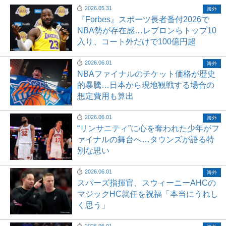
2026.05.31
海外
『Forbes』スポーツ長者番付2026で
NBA勢が存在感…レブロンらトップ10
入り、コート外だけで100億円超
2026.06.01
海外
NBAファイナルのチケット価格が歴史
的暴騰…日本から現地観戦する場合の
想定費用も算出
2026.06.01
海外
“リンサニティ”に心を奪われた少年がフ
ァイナルの舞台へ…タウンズが語る特
別な思い
2026.06.01
海外
スパーズ指揮官、スウィーニーAHCの
マジックHC就任を祝福「本当にうれし
く思う」
2026.06.01