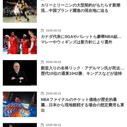
カリーとリーニンの大型契約がもたらす新潮
流…中国ブランド躍進の現在地に迫る
2026.06.02
カナダ代表にSGAやバレットら豪華NBA組…
マレーやウィギンズは新方針により選外
2026.06.02
殿堂入りの名将リック・アデルマン氏が死去…
歴代10位の通算1042勝、キングスなどが追悼
2026.06.01
NBAファイナルのチケット価格が歴史的暴
騰…日本から現地観戦する場合の想定費用も算
出
2026.06.01