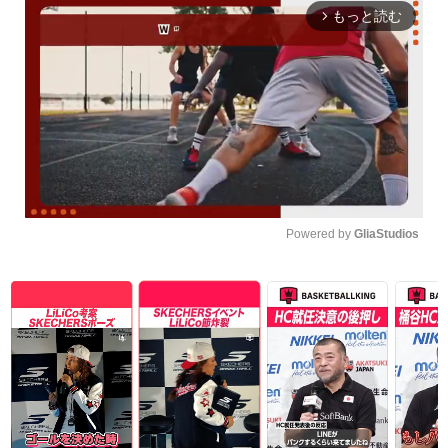
もっと読む
arrow_forward_ios
Powered by 
GliaStudios
Unmute