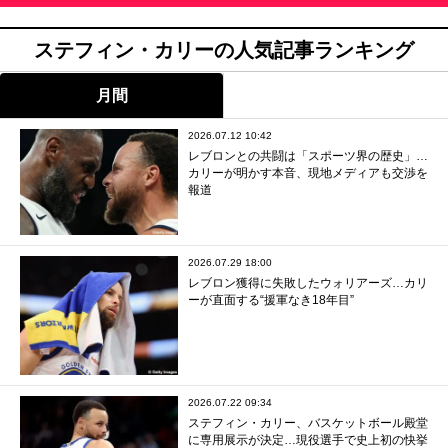
ステフィン・カリーの人気記事ランキング
月間
2026.07.12 10:42
レブロンとの共闘は「スポーツ界の歴史」…
カリーが明かす本音、現地メディアも交渉を
報道
2026.07.29 18:00
レブロン獲得に失敗したウォリアーズ…カリ
ーが直面する“援軍なき18年目”
2026.07.22 09:34
ステフィン・カリー、バスケットボール殿堂
に専用展示が決定…現役選手で史上初の快挙