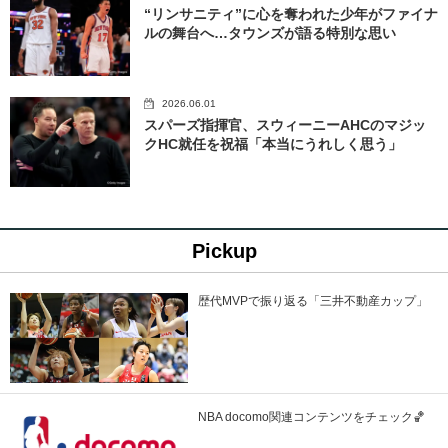
“リンサニティ”に心を奪われた少年がファイナ
ルの舞台へ…タウンズが語る特別な思い
2026.06.01
スパーズ指揮官、スウィーニーAHCのマジッ
クHC就任を祝福「本当にうれしく思う」
Pickup
歴代MVPで振り返る「三井不動産カップ」
NBA docomo関連コンテンツをチェック🏀