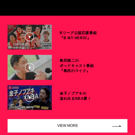
Bリーグ公認応援番組
『B MY HERO!』
島田慎二の
ポッドキャスト番組
『島田のマイク』
金子ノブアキの
溢れ出るNBA愛！
VIEW MORE