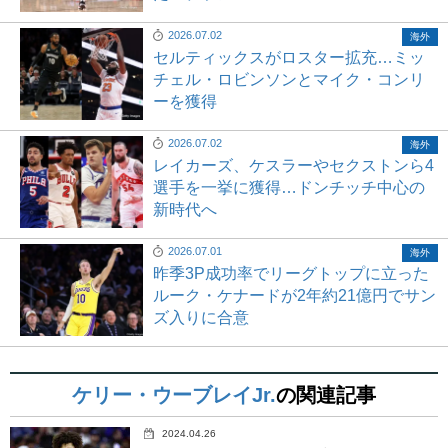
2026.07.02
海外
セルティックスがロスター拡充…ミッ
チェル・ロビンソンとマイク・コンリ
ーを獲得
2026.07.02
海外
レイカーズ、ケスラーやセクストンら4
選手を一挙に獲得…ドンチッチ中心の
新時代へ
2026.07.01
海外
昨季3P成功率でリーグトップに立った
ルーク・ケナードが2年約21億円でサン
ズ入りに合意
ケリー・ウーブレイJr.
の関連記事
2024.04.26