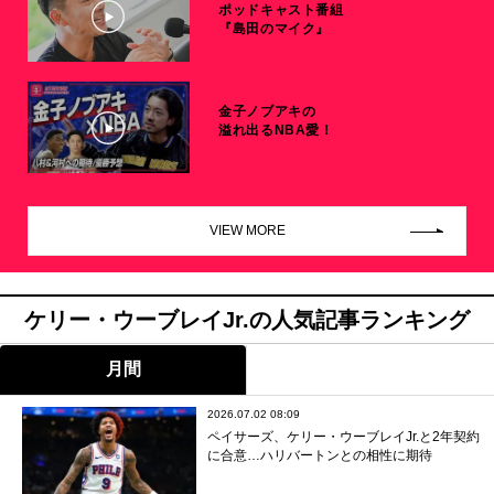
ポッドキャスト番組
『島田のマイク』
金子ノブアキの
溢れ出るNBA愛！
VIEW MORE
ケリー・ウーブレイJr.の人気記事ランキング
月間
2026.07.02 08:09
ペイサーズ、ケリー・ウーブレイJr.と2年契約
に合意…ハリバートンとの相性に期待