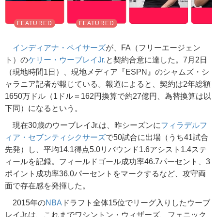
インディアナ・ペイサーズ
が、FA（フリーエージェン
ト）の
ケリー・ウーブレイJr.
と契約合意に達した。7月2日
（現地時間1日）、現地メディア『ESPN』のシャムズ・シ
ャラニア記者が報じている。報道によると、契約は2年総額
1650万ドル（1ドル＝162円換算で約27億円、為替換算は以
下同）になるという。
現在30歳のウーブレイJr.は、昨シーズンに
フィラデルフ
ィア・セブンティシクサーズ
で50試合に出場（うち41試合
先発）し、平均14.1得点5.0リバウンド1.6アシスト1.4ステ
ィールを記録。フィールドゴール成功率46.7パーセント、3
ポイント成功率36.0パーセントをマークするなど、攻守両
面で存在感を発揮した。
2015年の
NBA
ドラフト全体15位でリーグ入りしたウーブ
レイJr.は、これまでワシントン・ウィザーズ、フェニック