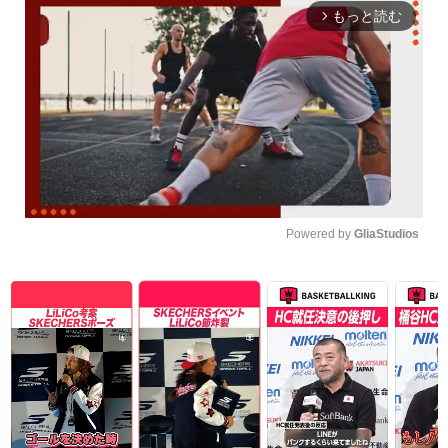
もっと読む
arrow_forward_ios
Powered by 
GliaStudios
Unmute