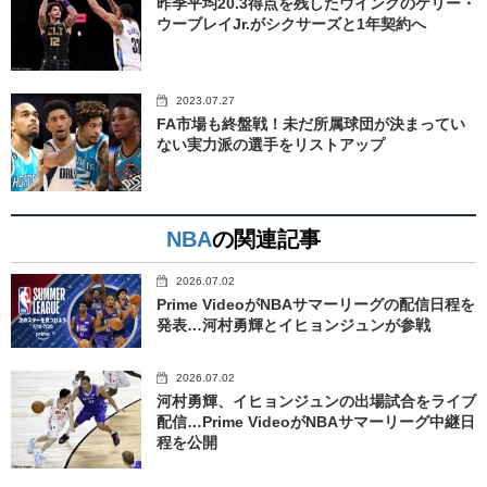
昨季平均20.3得点を残したウイングのケリー・
ウーブレイJr.がシクサーズと1年契約へ
2023.07.27
FA市場も終盤戦！未だ所属球団が決まってい
ない実力派の選手をリストアップ
NBA
の関連記事
2026.07.02
Prime VideoがNBAサマーリーグの配信日程を
発表…河村勇輝とイヒョンジュンが参戦
2026.07.02
河村勇輝、イヒョンジュンの出場試合をライブ
配信…Prime VideoがNBAサマーリーグ中継日
程を公開