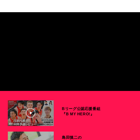
Bリーグ公認応援番組
『B MY HERO!』
島田慎二の