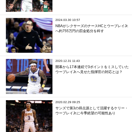
2024.03.30 10:57
NBAがシクサーズのナースHCとウーブレイJr.
へ約755万円の罰金処分を科す
2020.12.31 11:43
開幕から17本連続で3ポイントをミスしていた
ウーブレイJr.へ見せた指揮官の対応とは？
2020.02.29 09:25
サンズで第3の得点源として活躍するケリー・
ウーブレイJr.に今季絶望の可能性あり