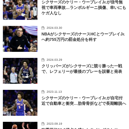
シクサーズのケリー・ウーブレイJr.が信号無
視で車両事故…ランボルギーニ損傷、幸いにも
ケガ人なし
2024.03.30
NBAがシクサーズのナースHCとウーブレイJr.
へ約755万円の罰金処分を科す
2024.03.29
クリッパーズがシクサーズに競り勝った一戦
で、レフェリーが最後のプレーを誤審と発表
2023.11.13
シクサーズのケリー・ウーブレイJr.が自宅付
近で自動車と衝突…肋骨骨折などで長期離脱へ
2023.09.19