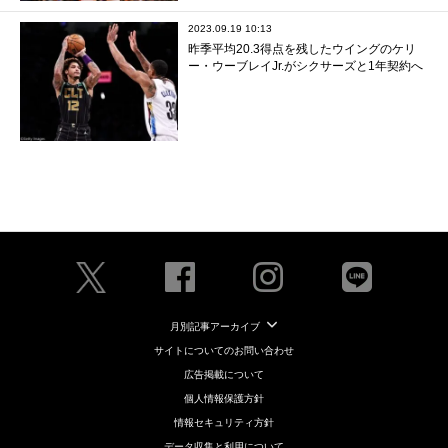
2023.09.19 10:13
昨季平均20.3得点を残したウイングのケリ
ー・ウーブレイJr.がシクサーズと1年契約へ
月別記事アーカイブ
サイトについてのお問い合わせ
広告掲載について
個人情報保護方針
情報セキュリティ方針
データ収集と利用について