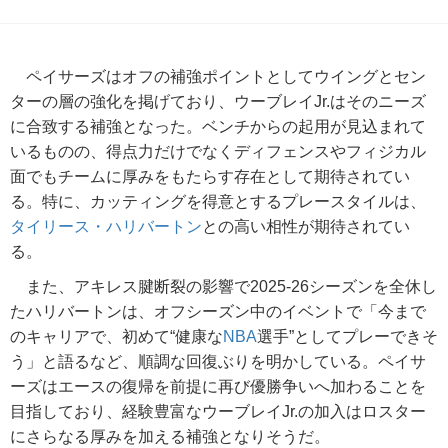
ペイサーズはオフの補強ポイントとしてウイングとセン
ターの層の強化を掲げており、ウーブレイJr.はそのニーズ
に合致する補強となった。ベンチからの起用が見込まれて
いるものの、得点力だけでなくディフェンスやフィジカル
面でもチームに厚みをもたらす存在として期待されてい
る。特に、カッティングを得意とするプレースタイルは、
タイリース・ハリバートン
との高い相性が期待されてい
る。
また、アキレス腱断裂の影響で2025-26シーズンを全休し
たハリバートンは、オフシーズン中のイベントで「今まで
のキャリアで、初めて“健康な
NBA
選手”としてプレーできそ
う」と語るなど、順調な回復ぶりを明かしている。ペイサ
ーズはエースの復帰を前提に再び優勝争いへ加わることを
目指しており、経験豊富なウーブレイJr.の加入はロスター
にさらなる厚みを加える補強となりそうだ。