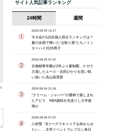
サイト人気記事ランキング
24時間
週間
2026.08.05 14:17
今大会の1試合個人得点ランキングは？
夏の全国で輝いた“点取り屋”たち／イン
ターハイ2026男子
2026.08.05 07:37
京都精華学園が2年ぶり夏制覇…ケガで
欠場したエース・吉田ひかりを思い戦
い抜いた高山留里那
os
2026.08.04 21:26
“クリーム・ジャバー”の愛称で親しまれ
たアビラ、NBA挑戦を先送りし大学復
帰か
2026.08.06 07:07
八村塁「Bリーグでキャリアを終わらせ
たい」…主宰イベントでレブロン来日