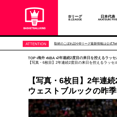
Bリーグ
日本代表
B.LEAGUE
AKATSUKI FIV
ATTENTION
取材のこぼれ話やBリーグ最新情報は公式Twit
海外
2年連続2度目の来日を控えるラッ
TOP
NBA
【写真・6枚目】2年連続2度目の来日を控えるラッセ
【写真・6枚目】2年連
ウェストブルックの昨季