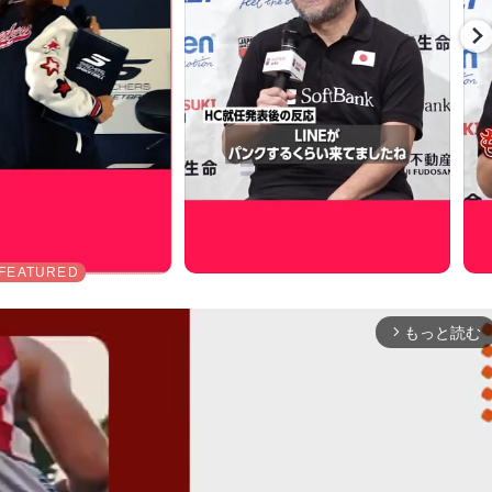
もっと読む
arrow_forward_ios