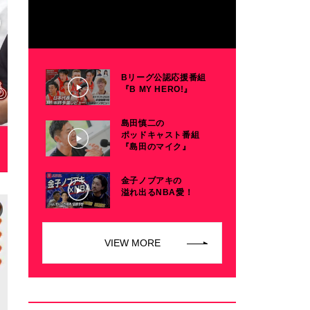
Bリーグ公認応援番組
『B MY HERO!』
島田慎二の
ポッドキャスト番組
『島田のマイク』
金子ノブアキの
溢れ出るNBA愛！
VIEW MORE