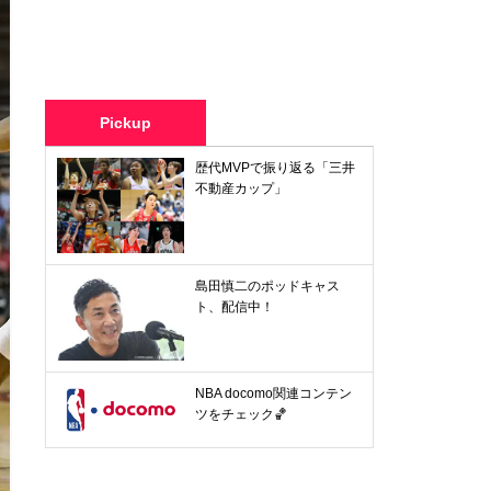
Pickup
歴代MVPで振り返る「三井
不動産カップ」
島田慎二のポッドキャス
ト、配信中！
NBA docomo関連コンテン
ツをチェック🏀