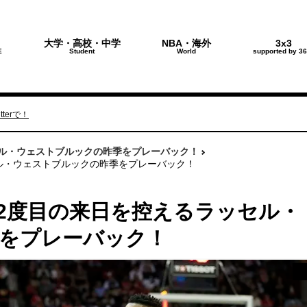
大学・高校・中学
NBA・海外
3x3
E
Student
World
supported by 36
terで！
セル・ウェストブルックの昨季をプレーバック！
ル・ウェストブルックの昨季をプレーバック！
続2度目の来日を控えるラッセル・
をプレーバック！