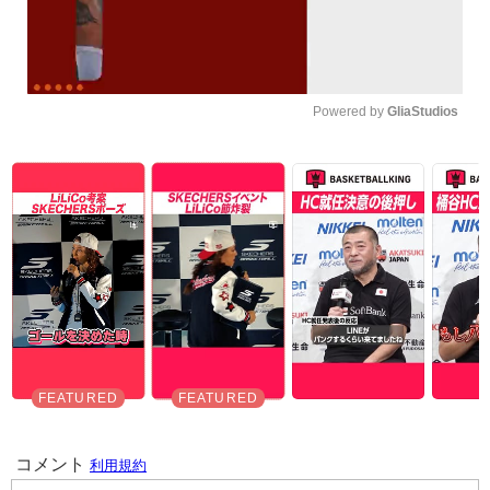
Powered by 
GliaStudios
Unmute