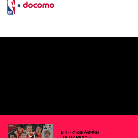
Bリーグ公認応援番組
『B MY HERO!』