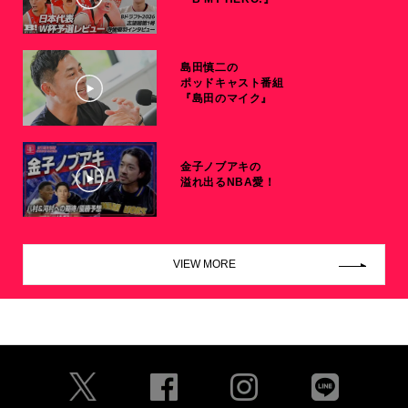
島田慎二の
ポッドキャスト番組
『島田のマイク』
金子ノブアキの
溢れ出るNBA愛！
VIEW MORE