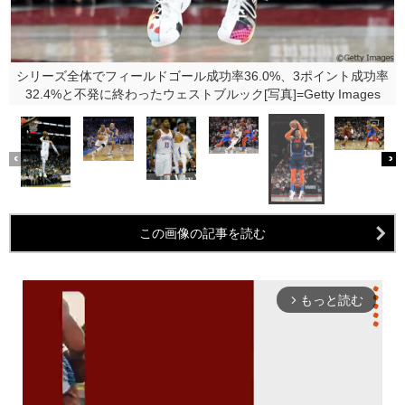
シリーズ全体でフィールドゴール成功率36.0%、3ポイント成功率
32.4%と不発に終わったウェストブルック[写真]=Getty Images
この画像の記事を読む
もっと読む
arrow_forward_ios