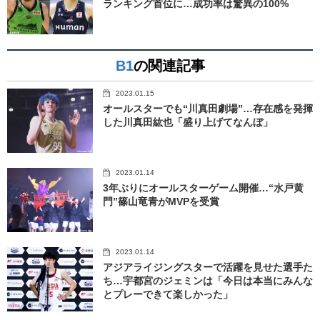
ランキング首位に…成功率は驚異の100%
B1
の関連記事
2023.01.15
オールスターでも“川真田劇場”…存在感を発揮
した川真田紘也「盛り上げてなんぼ」
2023.01.14
3年ぶりにオールスターゲーム開催…“水戸黄
門”篠山竜青がMVPを受賞
2023.01.14
アジアライジングスターで活躍を見せた選手た
ち…宇都宮のジェミンは「今日は本当にみんな
とプレーできて楽しかった」