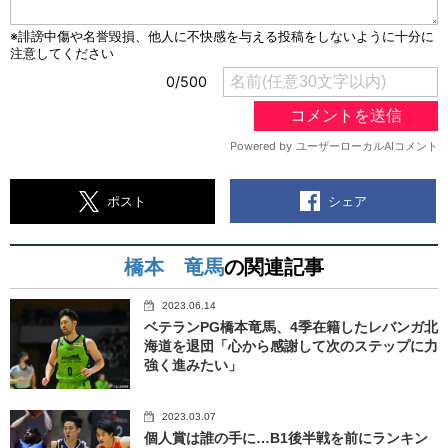
シェア
ポスト
橋本 竜馬
の関連記事
2023.06.14
ベテランPG橋本竜馬、4季在籍したレバンガ北
海道を退団「心から感謝して次のステップに力
強く進みたい」
2023.03.07
個人賞は誰の手に…B1後半戦を前にランキン