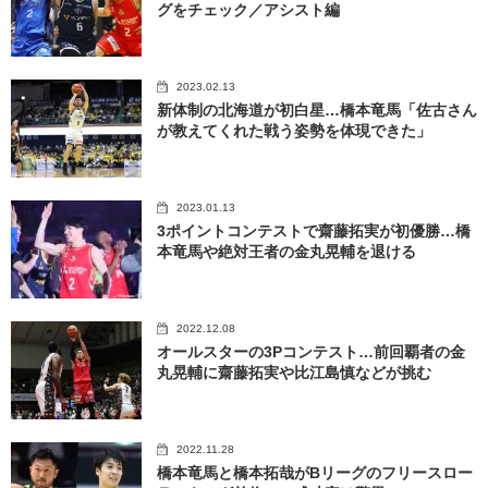
グをチェック／アシスト編
2023.02.13
新体制の北海道が初白星…橋本竜馬「佐古さん
が教えてくれた戦う姿勢を体現できた」
2023.01.13
3ポイントコンテストで齋藤拓実が初優勝…橋
本竜馬や絶対王者の金丸晃輔を退ける
2022.12.08
オールスターの3Pコンテスト…前回覇者の金
丸晃輔に齋藤拓実や比江島慎などが挑む
2022.11.28
橋本竜馬と橋本拓哉がBリーグのフリースロー