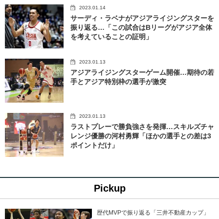
2023.01.14
サーディ・ラベナがアジアライジングスターを
振り返る…「この試合はBリーグがアジア全体
を考えていることの証明」
2023.01.13
アジアライジングスターゲーム開催…期待の若
手とアジア特別枠の選手が激突
2023.01.13
ラストプレーで勝負強さを発揮…スキルズチャ
レンジ優勝の河村勇輝「ほかの選手との差は3
ポイントだけ」
Pickup
歴代MVPで振り返る「三井不動産カップ」