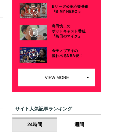
Bリーグ公認応援番組
『B MY HERO!』
島田慎二の
ポッドキャスト番組
『島田のマイク』
金子ノブアキの
溢れ出るNBA愛！
VIEW MORE
サイト人気記事ランキング
ャ
24時間
週間