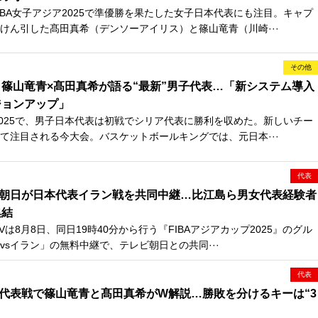
IBA女子アジア2025で準優勝を果たした女子日本代表にも注目。キャプ
けん引した髙田真希（デンソーアイリス）と篠山竜青（川崎···
その他
篠山竜青×髙田真希が語る“最新”男子代表…「新システム導入
ジョンアップ」
プ2025で、男子日本代表は初戦でシリア代表に勝利を収めた。新しいチー
て注目される今大会。バスケットボールキングでは、元日本···
代表
ビ朝日が日本代表イラン戦を共同中継…比江島ら男女代表経験者
集結
Vは8月8日、同日19時40分から行う『FIBAアジアカップ2025』のグル
vsイラン」の無料中継で、テレビ朝日との共同···
代表
本代表戦で篠山竜青と髙田真希がW解説…勝敗を分けるキーは“3