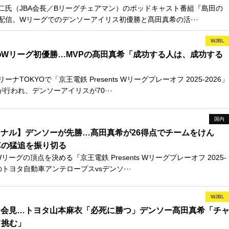
二氏（JBA会長／Bリーグチェアマン）のポッドキャスト番組『島田の
が配信。Wリーグでのデンソーアイリス初優勝と髙田真希の活···
WJBL
Wリーグ初優勝…MVPの髙田真希「成功する人は、成功する
ナTOKYOで「京王電鉄 Presents Wリーグプレーオフ 2025-2026」
が行われ、デンソーアイリスが70···
国内
ナル】デンソーが先勝…髙田真希が26得点でチームをけん
車の猛追を振り切る
ーグの頂点を決める『京王電鉄 Presents Wリーグプレーオフ 2025-
のトヨタ自動車アンテロープスvsデンソ···
WJBL
日会見…トヨタ山本麻衣「必死に勝つ」デンソー髙田真希「チ
て挑む」