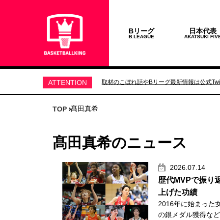
Bリーグ
日本代表
B.LEAGUE
AKATSUKI FIV
ATTENTION
取材のこぼれ話やBリーグ最新情報は公式Twit
髙田真希
TOP
髙田真希のニュース
2026.07.14
歴代MVPで振り
上げた功績
2016年に始まっ
の銀メダル獲得など