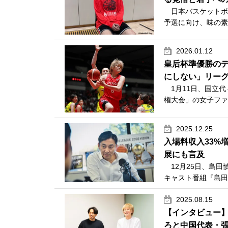
日本バスケットボー
予選に向け、味の素ナ
2026.01.12
皇后杯準優勝の
にしない」リー
1月11日、国立代
権大会」の女子ファ
2025.12.25
入場料収入33%
展にも言及
12月25日、島田
キャスト番組『島田の
2025.08.15
【インタビュー
ろと中国代表・