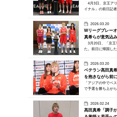
4月3日、京王アリーナ
イナル」の前日記者
2026.03.20
Wリーグプレー
真希らが意気込
3月20日、「京王電鉄
た。前日に帰国した
2026.03.20
ベテラン髙田真
を抱きながら前
「アジアの中でベス
で予選を勝ち上がら
2026.02.24
髙田真希「調子
る覚悟と若手への