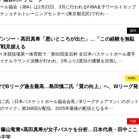
ル協会（JBA）は2月22日、3月に行われるFIBA女子ワールドカップ
ショナルトレーニングセンター (東京都北区)で行わ···
国内
デンソー・髙田真希「悪いところが出た」…「この経験を無駄
グ戦見据える
々木競技場第一体育館で「第92回皇后杯 全日本バスケットボール選手
イナルラウンド決勝が行われ、2年ぶり2度目の優勝を目指し···
WJBL
増でBリーグ過去最高…島田慎二氏「質の向上」へ、Wリーグ発
慎二氏（日本バスケットボール協会会長／Bリーグチェアマン）のポッド
マイク』第268回が配信。2025年最後の配信となる今···
代表
】篠山竜青×髙田真希が女子バスケを分析…日本代表・田中ここ
張子宇