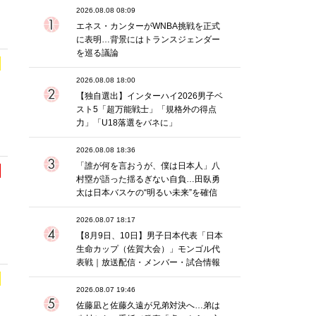
2026.08.08 08:09
エネス・カンターがWNBA挑戦を正式
に表明…背景にはトランスジェンダー
を巡る議論
2026.08.08 18:00
田
【独自選出】インターハイ2026男子ベ
スト5「超万能戦士」「規格外の得点
力」「U18落選をバネに」
2026.08.08 18:36
「誰が何を言おうが、僕は日本人」八
村塁が語った揺るぎない自負…田臥勇
太は日本バスケの“明るい未来”を確信
2026.08.07 18:17
【8月9日、10日】男子日本代表「日本
生命カップ（佐賀大会）」モンゴル代
表戦｜放送配信・メンバー・試合情報
2026.08.07 19:46
佐藤凪と佐藤久遠が兄弟対決へ…弟は