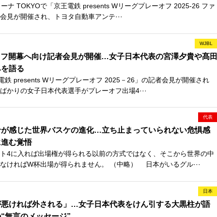
 TOKYOで「京王電鉄 presents Wリーグプレーオフ 2025-26 ファ
会見が開催され、トヨタ自動車アンテ···
WJBL
オフ開幕へ向け記者会見が開催…女子日本代表の宮澤夕貴や髙
みを語る
 presents Wリーグプレーオフ 2025－26」の記者会見が開催され
ばかりの女子日本代表選手がプレーオフ出場4···
代表
希が感じた世界バスケの進化…立ち止まっていられない危惧感
に進む覚悟
ト4に入れば出場権が得られる以前の方式ではなく、そこから世界の中
なければW杯出場が得られません。 （中略） 日本がいるグル···
日本
が悪ければ外される」…女子日本代表をけん引する大黒柱が語
“無言のメッセージ”