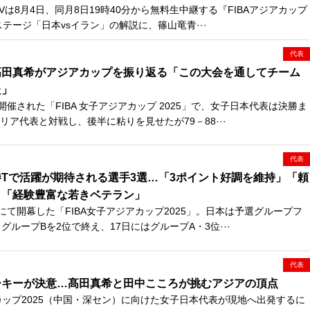
Vは8月4日、同月8日19時40分から無料生中継する『FIBAアジアカップ
ステージ「日本vsイラン」の解説に、篠山竜青···
代表
髙田真希がアジアカップを振り返る「この大会を通してチーム
た」
催された「FIBA 女子アジアカップ 2025」で、女子日本代表は決勝ま
ア代表と対戦し、後半に粘りを見せたが79－88···
代表
Tで活躍が期待される選手3選…「3ポイント好調を維持」「頼
」「経験豊富な若きベテラン」
にて開幕した「FIBA女子アジアカップ2025」。日本は予選グループフ
グループBを2位で終え、17日にはグループA・3位···
代表
ーキーが決意…髙田真希と田中こころが挑むアジアの頂点
カップ2025（中国・深セン）に向けた女子日本代表が現地へ出発するに