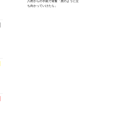
八村からの手紙で発奮「虎のように立
ち向かっていけたら」