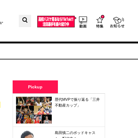
1°
Pickup
歴代MVPで振り返る「三井
不動産カップ」
島田慎二のポッドキャス