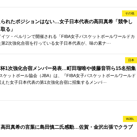
その他
えられたポジションはない…女子日本代表の髙田真希「競争し
ち取る」
ドイツ・ベルリンで開催される「FIBA女子バスケットボールワールドカ
た第2次強化合宿を行っている女子日本代表が、味の素ナ···
日本
杯1次強化合宿メンバー発表…町田瑠唯や後藤音羽ら15名招集
スケットボール協会（JBA）は、『FIBA女子バスケットボールワールド
据えた女子日本代表の第1次強化合宿に招集するメンバ···
WJBL
・高田真希の言葉に島田慎二氏感動…佐賀・金沢出張でクラブ