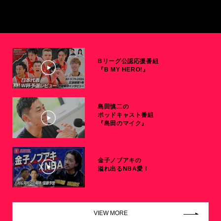
Bリーグ公認応援番組
『B MY HERO!』
島田慎二の
ポッドキャスト番組
『島田のマイク』
金子ノブアキの
溢れ出るNBA愛！
VIEW MORE