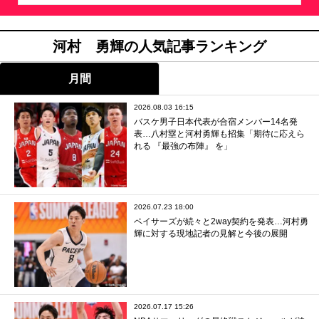
河村 勇輝の人気記事ランキング
月間
2026.08.03 16:15
バスケ男子日本代表が合宿メンバー14名発
表…八村塁と河村勇輝も招集「期待に応えら
れる 『最強の布陣』 を」
2026.07.23 18:00
ペイサーズが続々と2way契約を発表…河村勇
輝に対する現地記者の見解と今後の展開
2026.07.17 15:26