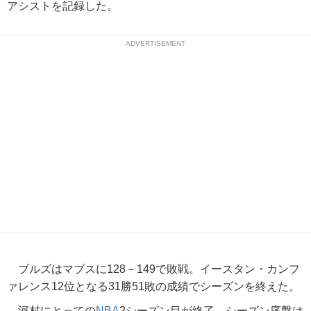
アシストを記録した。
ADVERTISEMENT
ブルズはマブスに128－149で敗戦。イースタン・カンフ
ァレンス12位となる31勝51敗の成績でシーズンを終えた。
河村にとっての
NBA
2シーズン目が終了。シーズン序盤は