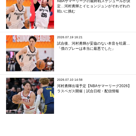
NBAサマーリーグの最終戦スケジュールが決
定…河村勇輝とイヒョンジュンがそれぞれの
戦いに挑む
2026.07.19 16:21
試合後、河村勇輝が妥協のない本音を吐露…
「僕のプレーは本当に最悪でした」
2026.07.10 14:58
河村勇輝出場予定【NBAサマーリーグ2026】
ラスベガス開催｜試合日程・配信情報