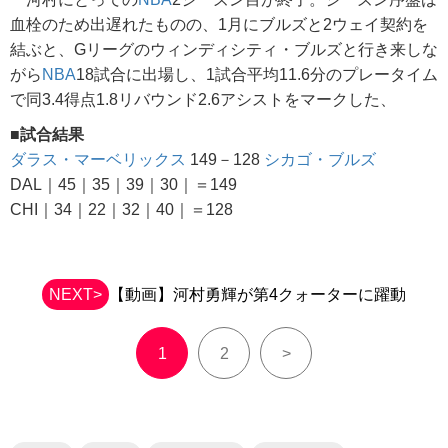
血栓のため出遅れたものの、1月にブルズと2ウェイ契約を
結ぶと、Gリーグのウィンディシティ・ブルズと行き来しな
がら
NBA
18試合に出場し、1試合平均11.6分のプレータイム
で同3.4得点1.8リバウンド2.6アシストをマークした、
■試合結果
ダラス・マーベリックス
149－128
シカゴ・ブルズ
DAL｜45｜35｜39｜30｜＝149
CHI｜34｜22｜32｜40｜＝128
NEXT>
【動画】河村勇輝が第4クォーターに躍動
1
2
>