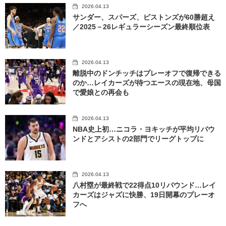
2026.04.13
サンダー、スパーズ、ピストンズが60勝超え
／2025－26レギュラーシーズン最終順位表
2026.04.13
離脱中のドンチッチはプレーオフで復帰できる
のか…レイカーズが待つエースの現在地、母国
で愛娘との再会も
2026.04.13
NBA史上初…ニコラ・ヨキッチが平均リバウ
ンドとアシストの2部門でリーグトップに
2026.04.13
八村塁が最終戦で22得点10リバウンド…レイ
カーズはジャズに快勝、19日開幕のプレーオ
フへ