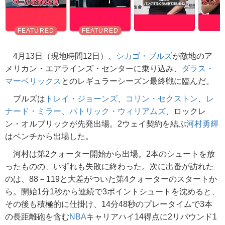
4月13日（現地時間12日）、
シカゴ・ブルズ
が敵地のア
メリカン・エアラインズ・センターに乗り込み、
ダラス・
マーベリックス
とのレギュラーシーズン最終戦に臨んだ。
ブルズは
トレイ・ジョーンズ
、
コリン・セクストン
、
レ
ナード・ミラー
、
パトリック・ウィリアムズ
、ロックレ
ン・オルブリックが先発出場。2ウェイ契約を結ぶ
河村勇輝
はベンチから出場した。
河村は第2クォーター開始から出場。2本のシュートを放
ったものの、いずれも失敗に終わった。次に出番が訪れた
のは、88－119と大差がついた第4クォーターのスタートか
ら。開始1分1秒から連続で3ポイントシュートを沈めると、
その後も積極的に仕掛け、14分48秒のプレータイムで3本
の長距離砲を含む
NBA
キャリアハイ14得点に2リバウンド1