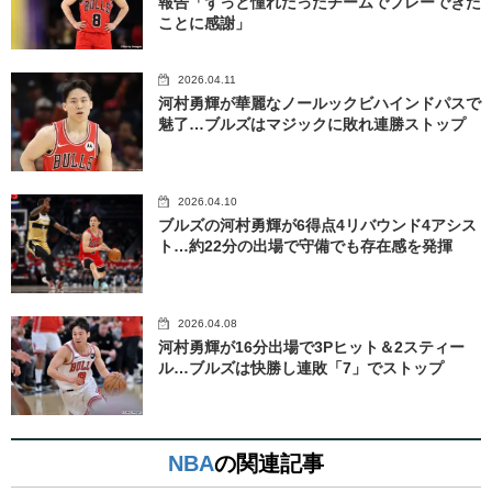
報告「ずっと憧れだったチームでプレーできた
ことに感謝」
2026.04.11
河村勇輝が華麗なノールックビハインドパスで
魅了…ブルズはマジックに敗れ連勝ストップ
2026.04.10
ブルズの河村勇輝が6得点4リバウンド4アシス
ト…約22分の出場で守備でも存在感を発揮
2026.04.08
河村勇輝が16分出場で3Pヒット＆2スティー
ル…ブルズは快勝し連敗「7」でストップ
NBA
の関連記事