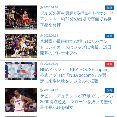
2026.04.10
海外
ブルズの河村勇輝が6得点4リバウンド4
アシスト…約22分の出場で守備でも存
在感を発揮
2026.04.13
海外
八村塁が最終戦で22得点10リバウン
ド…レイカーズはジャズに快勝、19日
開幕のプレーオフへ
2026.04.09
海外
NBAイベント「NBA HOUSE Japan」
公式アプリに「NBA docomo」が選
定…来場体験をデジタルで拡張
2026.04.12
海外
ケビン・デュラントが37歳で1シーズン
2000得点超え…マローンを抜いて歴代
最年長記録を樹立