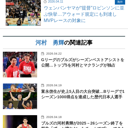
2026.04.11
海外
ウェンバンヤマが“提督”ロビンソンに並
ぶ快挙…アウォード規定にも到達し
MVPレースの対象に
河村 勇輝
の関連記事
2026.04.22
Gリーグのブルズがシーズンベストアシストを
公開…トップ5を河村とマクラングが独占
2026.04.19
富永啓生が史上5人目の大台突破…Bリーグで1
シーズン1000得点を達成した歴代日本人選手
2026.04.18
ブルズの河村勇輝が2025－26シーズン終了を