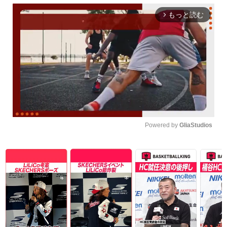
もっと読む
arrow_forward_ios
Powered by 
GliaStudios
Unmute